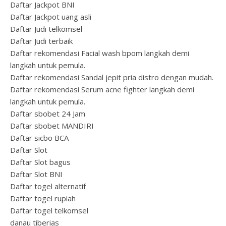
Daftar Jackpot BNI
Daftar Jackpot uang asli
Daftar Judi telkomsel
Daftar Judi terbaik
Daftar rekomendasi Facial wash bpom langkah demi
langkah untuk pemula.
Daftar rekomendasi Sandal jepit pria distro dengan mudah.
Daftar rekomendasi Serum acne fighter langkah demi
langkah untuk pemula.
Daftar sbobet 24 Jam
Daftar sbobet MANDIRI
Daftar sicbo BCA
Daftar Slot
Daftar Slot bagus
Daftar Slot BNI
Daftar togel alternatif
Daftar togel rupiah
Daftar togel telkomsel
danau tiberias