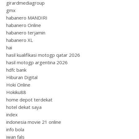
girardmediagroup
gmx
habanero MANDIRI
habanero Online
habanero terjamin
habanero XL
hai
hasil kualifikasi motogp qatar 2026
hasil motogp argentina 2026
hdfc bank
Hiburan Digital
Hoki Online
Hokiku88
home depot terdekat
hotel dekat saya
index
indonesia movie 21 online
info bola
iwan fals