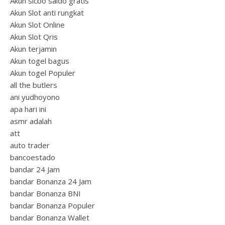
Akun sicbo saldo gratis
Akun Slot anti rungkat
Akun Slot Online
Akun Slot Qris
Akun terjamin
Akun togel bagus
Akun togel Populer
all the butlers
ani yudhoyono
apa hari ini
asmr adalah
att
auto trader
bancoestado
bandar 24 Jam
bandar Bonanza 24 Jam
bandar Bonanza BNI
bandar Bonanza Populer
bandar Bonanza Wallet