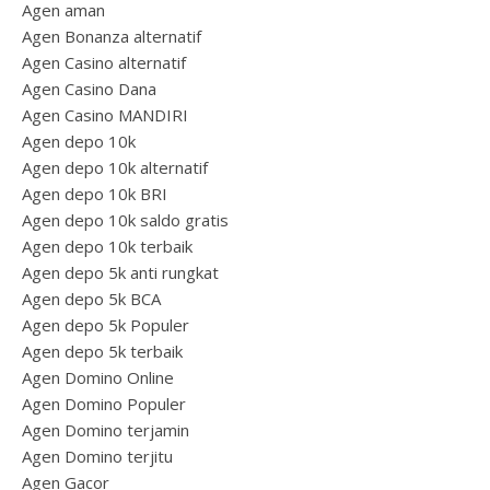
Agen aman
Agen Bonanza alternatif
Agen Casino alternatif
Agen Casino Dana
Agen Casino MANDIRI
Agen depo 10k
Agen depo 10k alternatif
Agen depo 10k BRI
Agen depo 10k saldo gratis
Agen depo 10k terbaik
Agen depo 5k anti rungkat
Agen depo 5k BCA
Agen depo 5k Populer
Agen depo 5k terbaik
Agen Domino Online
Agen Domino Populer
Agen Domino terjamin
Agen Domino terjitu
Agen Gacor