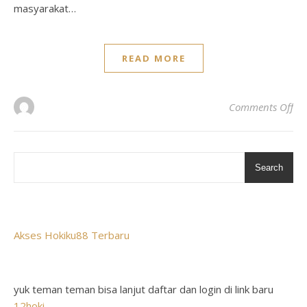
masyarakat…
READ MORE
on
Comments Off
Search
Akses Hokiku88 Terbaru
yuk teman teman bisa lanjut daftar dan login di link baru
12hoki