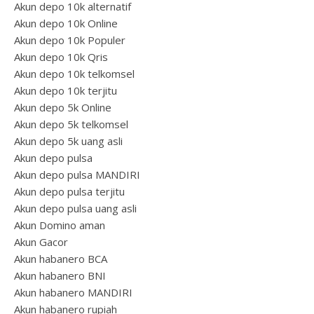
Akun depo 10k alternatif
Akun depo 10k Online
Akun depo 10k Populer
Akun depo 10k Qris
Akun depo 10k telkomsel
Akun depo 10k terjitu
Akun depo 5k Online
Akun depo 5k telkomsel
Akun depo 5k uang asli
Akun depo pulsa
Akun depo pulsa MANDIRI
Akun depo pulsa terjitu
Akun depo pulsa uang asli
Akun Domino aman
Akun Gacor
Akun habanero BCA
Akun habanero BNI
Akun habanero MANDIRI
Akun habanero rupiah