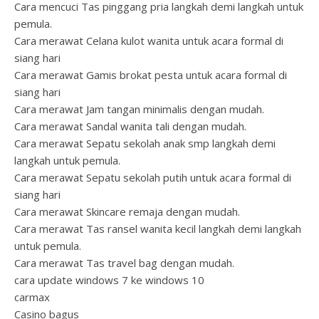
Cara mencuci Tas pinggang pria langkah demi langkah untuk
pemula.
Cara merawat Celana kulot wanita untuk acara formal di
siang hari
Cara merawat Gamis brokat pesta untuk acara formal di
siang hari
Cara merawat Jam tangan minimalis dengan mudah.
Cara merawat Sandal wanita tali dengan mudah.
Cara merawat Sepatu sekolah anak smp langkah demi
langkah untuk pemula.
Cara merawat Sepatu sekolah putih untuk acara formal di
siang hari
Cara merawat Skincare remaja dengan mudah.
Cara merawat Tas ransel wanita kecil langkah demi langkah
untuk pemula.
Cara merawat Tas travel bag dengan mudah.
cara update windows 7 ke windows 10
carmax
Casino bagus