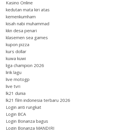
Kasino Online
kedutan mata kiri atas
kemenkumham
kisah nabi muhammad
kkn desa penari
klasemen sea games
kupon pizza
kurs dollar
kuwa kuwi
liga champion 2026
lirik lagu
live motogp
live tvri
lk21 dunia
lk21 film indonesia terbaru 2026
Login anti rungkat
Login BCA
Login Bonanza bagus
Login Bonanza MANDIRI