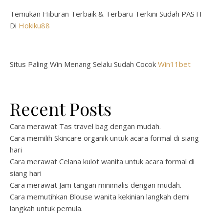
Temukan Hiburan Terbaik & Terbaru Terkini Sudah PASTI
Di
Hokiku88
Situs Paling Win Menang Selalu Sudah Cocok
Win11bet
Recent Posts
Cara merawat Tas travel bag dengan mudah.
Cara memilih Skincare organik untuk acara formal di siang
hari
Cara merawat Celana kulot wanita untuk acara formal di
siang hari
Cara merawat Jam tangan minimalis dengan mudah.
Cara memutihkan Blouse wanita kekinian langkah demi
langkah untuk pemula.