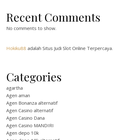
Recent Comments
No comments to show.
Hokiku88
adalah Situs Judi Slot Online Terpercaya.
Categories
agartha
Agen aman
Agen Bonanza alternatif
Agen Casino alternatif
Agen Casino Dana
Agen Casino MANDIRI
Agen depo 10k