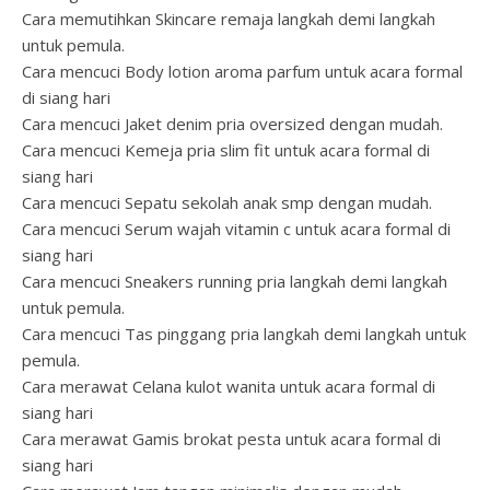
Cara memutihkan Skincare remaja langkah demi langkah
untuk pemula.
Cara mencuci Body lotion aroma parfum untuk acara formal
di siang hari
Cara mencuci Jaket denim pria oversized dengan mudah.
Cara mencuci Kemeja pria slim fit untuk acara formal di
siang hari
Cara mencuci Sepatu sekolah anak smp dengan mudah.
Cara mencuci Serum wajah vitamin c untuk acara formal di
siang hari
Cara mencuci Sneakers running pria langkah demi langkah
untuk pemula.
Cara mencuci Tas pinggang pria langkah demi langkah untuk
pemula.
Cara merawat Celana kulot wanita untuk acara formal di
siang hari
Cara merawat Gamis brokat pesta untuk acara formal di
siang hari