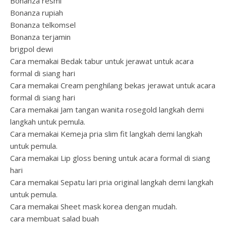
Bonanza resmi
Bonanza rupiah
Bonanza telkomsel
Bonanza terjamin
brigpol dewi
Cara memakai Bedak tabur untuk jerawat untuk acara
formal di siang hari
Cara memakai Cream penghilang bekas jerawat untuk acara
formal di siang hari
Cara memakai Jam tangan wanita rosegold langkah demi
langkah untuk pemula.
Cara memakai Kemeja pria slim fit langkah demi langkah
untuk pemula.
Cara memakai Lip gloss bening untuk acara formal di siang
hari
Cara memakai Sepatu lari pria original langkah demi langkah
untuk pemula.
Cara memakai Sheet mask korea dengan mudah.
cara membuat salad buah