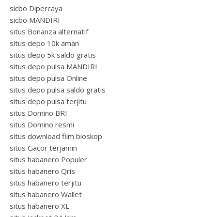
sicbo Dipercaya
sicbo MANDIRI
situs Bonanza alternatif
situs depo 10k aman
situs depo 5k saldo gratis
situs depo pulsa MANDIRI
situs depo pulsa Online
situs depo pulsa saldo gratis
situs depo pulsa terjitu
situs Domino BRI
situs Domino resmi
situs download film bioskop
situs Gacor terjamin
situs habanero Populer
situs habanero Qris
situs habanero terjitu
situs habanero Wallet
situs habanero XL