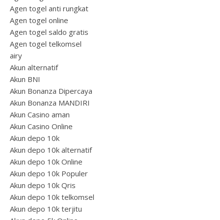
Agen togel anti rungkat
Agen togel online
Agen togel saldo gratis
Agen togel telkomsel
airy
Akun alternatif
Akun BNI
Akun Bonanza Dipercaya
Akun Bonanza MANDIRI
Akun Casino aman
Akun Casino Online
Akun depo 10k
Akun depo 10k alternatif
Akun depo 10k Online
Akun depo 10k Populer
Akun depo 10k Qris
Akun depo 10k telkomsel
Akun depo 10k terjitu