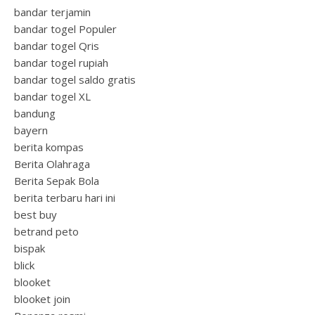
bandar terjamin
bandar togel Populer
bandar togel Qris
bandar togel rupiah
bandar togel saldo gratis
bandar togel XL
bandung
bayern
berita kompas
Berita Olahraga
Berita Sepak Bola
berita terbaru hari ini
best buy
betrand peto
bispak
blick
blooket
blooket join