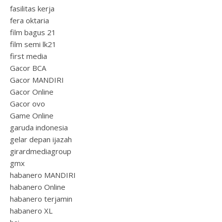
fasilitas kerja
fera oktaria
film bagus 21
film semi lk21
first media
Gacor BCA
Gacor MANDIRI
Gacor Online
Gacor ovo
Game Online
garuda indonesia
gelar depan ijazah
girardmediagroup
gmx
habanero MANDIRI
habanero Online
habanero terjamin
habanero XL