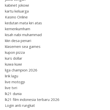
kabinet jokowi
kartu keluarga
Kasino Online
kedutan mata kiri atas
kemenkumham
kisah nabi muhammad
kkn desa penari
klasemen sea games
kupon pizza
kurs dollar
kuwa kuwi
liga champion 2026
lirik lagu
live motogp
live tvri
lk21 dunia
lk21 film indonesia terbaru 2026
Login anti rungkat