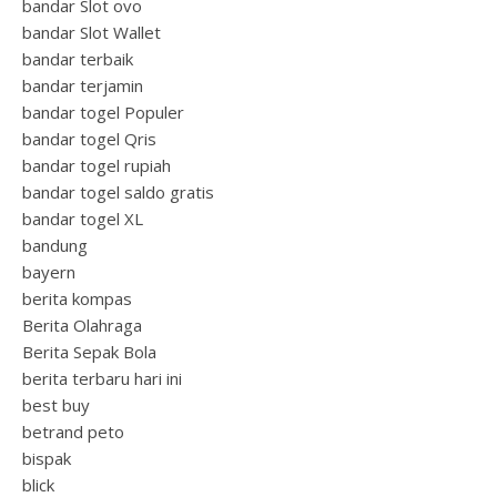
bandar Slot ovo
bandar Slot Wallet
bandar terbaik
bandar terjamin
bandar togel Populer
bandar togel Qris
bandar togel rupiah
bandar togel saldo gratis
bandar togel XL
bandung
bayern
berita kompas
Berita Olahraga
Berita Sepak Bola
berita terbaru hari ini
best buy
betrand peto
bispak
blick