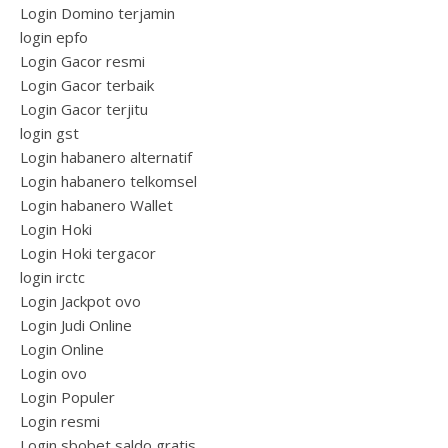
Login Domino terjamin
login epfo
Login Gacor resmi
Login Gacor terbaik
Login Gacor terjitu
login gst
Login habanero alternatif
Login habanero telkomsel
Login habanero Wallet
Login Hoki
Login Hoki tergacor
login irctc
Login Jackpot ovo
Login Judi Online
Login Online
Login ovo
Login Populer
Login resmi
Login sbobet saldo gratis