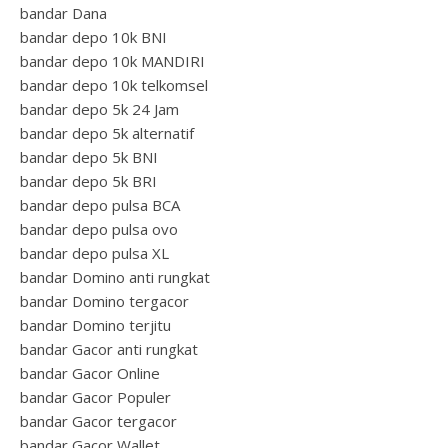
bandar Dana
bandar depo 10k BNI
bandar depo 10k MANDIRI
bandar depo 10k telkomsel
bandar depo 5k 24 Jam
bandar depo 5k alternatif
bandar depo 5k BNI
bandar depo 5k BRI
bandar depo pulsa BCA
bandar depo pulsa ovo
bandar depo pulsa XL
bandar Domino anti rungkat
bandar Domino tergacor
bandar Domino terjitu
bandar Gacor anti rungkat
bandar Gacor Online
bandar Gacor Populer
bandar Gacor tergacor
bandar Gacor Wallet