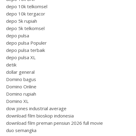
depo 10k telkomsel
depo 10k tergacor
depo 5k rupiah
depo 5k telkomsel
depo pulsa
depo pulsa Populer
depo pulsa terbaik
depo pulsa XL
detik
dollar general
Domino bagus
Domino Online
Domino rupiah
Domino XL
dow jones industrial average
download film bioskop indonesia
download film preman pensiun 2026 full movie
duo semangka