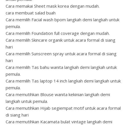
Cara memakai Sheet mask korea dengan mudah.
cara membuat salad buah
Cara memilih Facial wash bpom langkah demi langkah untuk
pemula.
Cara memilih Foundation full coverage dengan mudah.
Cara memilih Skincare organik untuk acara formal di siang
hari
Cara memilih Sunscreen spray untuk acara formal di siang
hari
Cara memilih Tas bahu wanita langkah demi langkah untuk
pemula.
Cara memilih Tas laptop 14 inch langkah demi langkah untuk
pemula.
Cara memutihkan Blouse wanita kekinian langkah demi
langkah untuk pemula.
Cara memutihkan Hijab segiempat motif untuk acara formal
di siang hari
Cara memutihkan Kacamata bulat vintage langkah demi