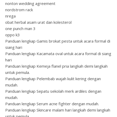
nonton wedding agreement
nordstrom rack
nrega
obat herbal asam urat dan kolesterol
one punch man 3
oppo k3
Panduan lengkap Gamis brokat pesta untuk acara formal di
siang hari
Panduan lengkap Kacamata oval untuk acara formal di siang
hari
Panduan lengkap Kemeja flanel pria langkah demi langkah
untuk pemula.
Panduan lengkap Pelembab wajah kulit kering dengan
mudah.
Panduan lengkap Sepatu sekolah merk ardiles dengan
mudah.
Panduan lengkap Serum acne fighter dengan mudah.
Panduan lengkap Skincare malam hari langkah demi langkah
untuk pemula.