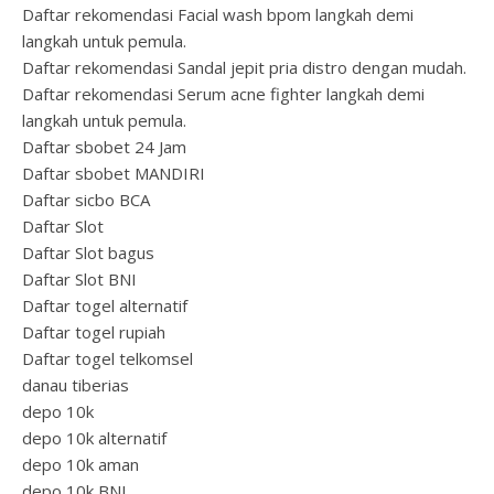
Daftar rekomendasi Facial wash bpom langkah demi
langkah untuk pemula.
Daftar rekomendasi Sandal jepit pria distro dengan mudah.
Daftar rekomendasi Serum acne fighter langkah demi
langkah untuk pemula.
Daftar sbobet 24 Jam
Daftar sbobet MANDIRI
Daftar sicbo BCA
Daftar Slot
Daftar Slot bagus
Daftar Slot BNI
Daftar togel alternatif
Daftar togel rupiah
Daftar togel telkomsel
danau tiberias
depo 10k
depo 10k alternatif
depo 10k aman
depo 10k BNI