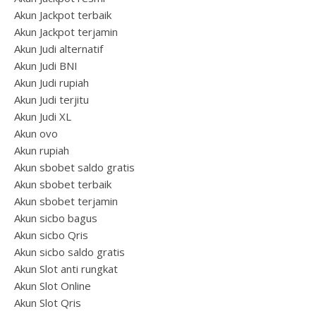
Akun Jackpot terbaik
Akun Jackpot terjamin
Akun Judi alternatif
Akun Judi BNI
Akun Judi rupiah
Akun Judi terjitu
Akun Judi XL
Akun ovo
Akun rupiah
Akun sbobet saldo gratis
Akun sbobet terbaik
Akun sbobet terjamin
Akun sicbo bagus
Akun sicbo Qris
Akun sicbo saldo gratis
Akun Slot anti rungkat
Akun Slot Online
Akun Slot Qris