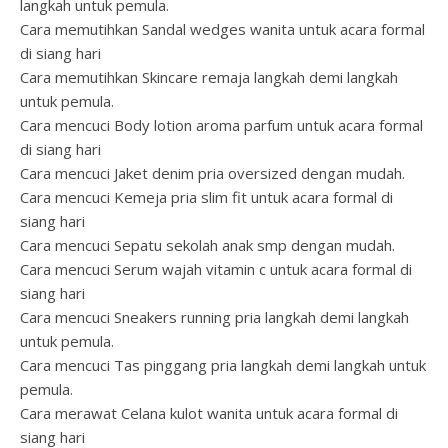
langkah untuk pemula.
Cara memutihkan Sandal wedges wanita untuk acara formal
di siang hari
Cara memutihkan Skincare remaja langkah demi langkah
untuk pemula.
Cara mencuci Body lotion aroma parfum untuk acara formal
di siang hari
Cara mencuci Jaket denim pria oversized dengan mudah.
Cara mencuci Kemeja pria slim fit untuk acara formal di
siang hari
Cara mencuci Sepatu sekolah anak smp dengan mudah.
Cara mencuci Serum wajah vitamin c untuk acara formal di
siang hari
Cara mencuci Sneakers running pria langkah demi langkah
untuk pemula.
Cara mencuci Tas pinggang pria langkah demi langkah untuk
pemula.
Cara merawat Celana kulot wanita untuk acara formal di
siang hari