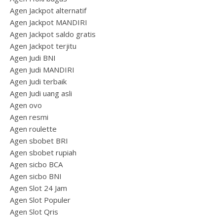
Agen Jackpot alternatif
Agen Jackpot MANDIRI
Agen Jackpot saldo gratis
Agen Jackpot terjitu
Agen Judi BNI
Agen Judi MANDIRI
Agen Judi terbaik
Agen Judi uang asli
Agen ovo
Agen resmi
Agen roulette
Agen sbobet BRI
Agen sbobet rupiah
Agen sicbo BCA
Agen sicbo BNI
Agen Slot 24 Jam
Agen Slot Populer
Agen Slot Qris