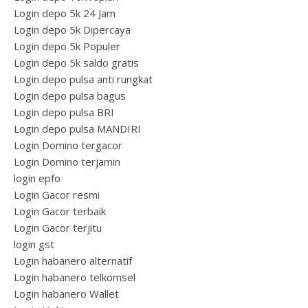
Login depo 5k 24 Jam
Login depo 5k Dipercaya
Login depo 5k Populer
Login depo 5k saldo gratis
Login depo pulsa anti rungkat
Login depo pulsa bagus
Login depo pulsa BRI
Login depo pulsa MANDIRI
Login Domino tergacor
Login Domino terjamin
login epfo
Login Gacor resmi
Login Gacor terbaik
Login Gacor terjitu
login gst
Login habanero alternatif
Login habanero telkomsel
Login habanero Wallet