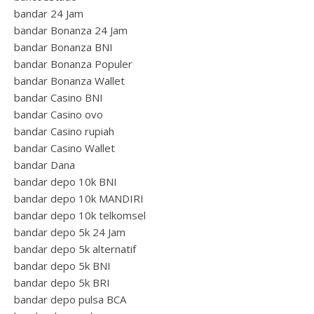
bandar 24 Jam
bandar Bonanza 24 Jam
bandar Bonanza BNI
bandar Bonanza Populer
bandar Bonanza Wallet
bandar Casino BNI
bandar Casino ovo
bandar Casino rupiah
bandar Casino Wallet
bandar Dana
bandar depo 10k BNI
bandar depo 10k MANDIRI
bandar depo 10k telkomsel
bandar depo 5k 24 Jam
bandar depo 5k alternatif
bandar depo 5k BNI
bandar depo 5k BRI
bandar depo pulsa BCA