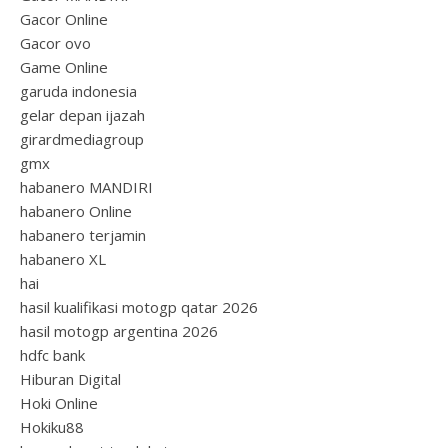
Gacor Online
Gacor ovo
Game Online
garuda indonesia
gelar depan ijazah
girardmediagroup
gmx
habanero MANDIRI
habanero Online
habanero terjamin
habanero XL
hai
hasil kualifikasi motogp qatar 2026
hasil motogp argentina 2026
hdfc bank
Hiburan Digital
Hoki Online
Hokiku88