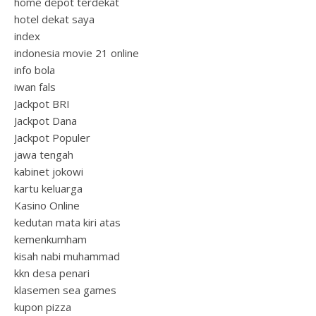
home depot terdekat
hotel dekat saya
index
indonesia movie 21 online
info bola
iwan fals
Jackpot BRI
Jackpot Dana
Jackpot Populer
jawa tengah
kabinet jokowi
kartu keluarga
Kasino Online
kedutan mata kiri atas
kemenkumham
kisah nabi muhammad
kkn desa penari
klasemen sea games
kupon pizza