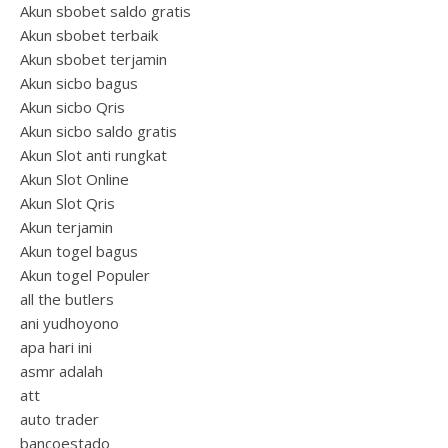
Akun sbobet saldo gratis
Akun sbobet terbaik
Akun sbobet terjamin
Akun sicbo bagus
Akun sicbo Qris
Akun sicbo saldo gratis
Akun Slot anti rungkat
Akun Slot Online
Akun Slot Qris
Akun terjamin
Akun togel bagus
Akun togel Populer
all the butlers
ani yudhoyono
apa hari ini
asmr adalah
att
auto trader
bancoestado