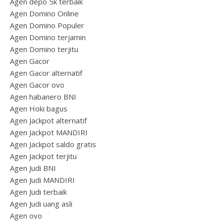
Agen depo 5k terbaik
Agen Domino Online
Agen Domino Populer
Agen Domino terjamin
Agen Domino terjitu
Agen Gacor
Agen Gacor alternatif
Agen Gacor ovo
Agen habanero BNI
Agen Hoki bagus
Agen Jackpot alternatif
Agen Jackpot MANDIRI
Agen Jackpot saldo gratis
Agen Jackpot terjitu
Agen Judi BNI
Agen Judi MANDIRI
Agen Judi terbaik
Agen Judi uang asli
Agen ovo