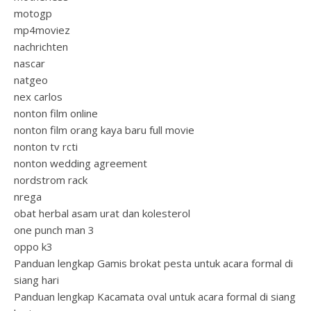
motogp
mp4moviez
nachrichten
nascar
natgeo
nex carlos
nonton film online
nonton film orang kaya baru full movie
nonton tv rcti
nonton wedding agreement
nordstrom rack
nrega
obat herbal asam urat dan kolesterol
one punch man 3
oppo k3
Panduan lengkap Gamis brokat pesta untuk acara formal di
siang hari
Panduan lengkap Kacamata oval untuk acara formal di siang