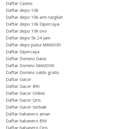
Daftar Casino
Daftar depo 10k
Daftar depo 10k anti rungkat
Daftar depo 10k Dipercaya
Daftar depo 10k ovo
Daftar depo 5k 24 Jam
Daftar depo pulsa MANDIRI
Daftar Dipercaya
Daftar Domino Dana
Daftar Domino MANDIRI
Daftar Domino saldo gratis
Daftar Gacor
Daftar Gacor BRI
Daftar Gacor Online
Daftar Gacor Qris
Daftar Gacor terbaik
Daftar habanero aman
Daftar habanero BNI
Daftar habanero Qris