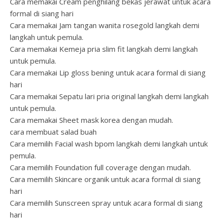
Cara memakai Cream penghilang bekas jerawat untuk acara
formal di siang hari
Cara memakai Jam tangan wanita rosegold langkah demi
langkah untuk pemula.
Cara memakai Kemeja pria slim fit langkah demi langkah
untuk pemula.
Cara memakai Lip gloss bening untuk acara formal di siang
hari
Cara memakai Sepatu lari pria original langkah demi langkah
untuk pemula.
Cara memakai Sheet mask korea dengan mudah.
cara membuat salad buah
Cara memilih Facial wash bpom langkah demi langkah untuk
pemula.
Cara memilih Foundation full coverage dengan mudah.
Cara memilih Skincare organik untuk acara formal di siang
hari
Cara memilih Sunscreen spray untuk acara formal di siang
hari