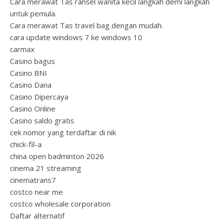
Cara merawat Tas ransel wanita kecil langkah demi langkah
untuk pemula.
Cara merawat Tas travel bag dengan mudah.
cara update windows 7 ke windows 10
carmax
Casino bagus
Casino BNI
Casino Dana
Casino Dipercaya
Casino Online
Casino saldo gratis
cek nomor yang terdaftar di nik
chick-fil-a
china open badminton 2026
cinema 21 streaming
cinematrans7
costco near me
costco wholesale corporation
Daftar alternatif