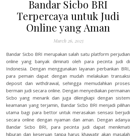
Bandar Sicbo BRI
Terpercaya untuk Judi
Online yang Aman
March 26, 2025
Bandar Sicbo BRI merupakan salah satu platform perjudian
online yang banyak diminati oleh para pecinta judi di
Indonesia. Dengan menggunakan layanan perbankan BRI,
para pemain dapat dengan mudah melakukan transaksi
deposit dan withdrawal, sehingga memudahkan proses
bermain judi secara online. Dengan menyediakan permainan
Sicbo yang menarik dan juga dilengkapi dengan sistem
keamanan yang terjamin, Bandar Sicbo BRI menjadi pilihan
utama bagi para bettor untuk merasakan sensasi berjudi
secara online dengan nyaman dan aman. Dengan adanya
Bandar Sicbo BRI, para pecinta judi dapat menikmati
hiburan dan keseruan tanpa harus khawatir akan masalah