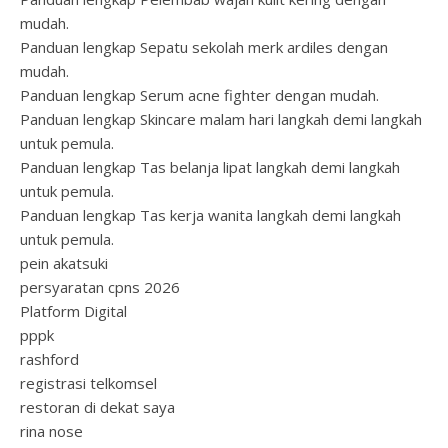
mudah.
Panduan lengkap Sepatu sekolah merk ardiles dengan
mudah.
Panduan lengkap Serum acne fighter dengan mudah.
Panduan lengkap Skincare malam hari langkah demi langkah
untuk pemula.
Panduan lengkap Tas belanja lipat langkah demi langkah
untuk pemula.
Panduan lengkap Tas kerja wanita langkah demi langkah
untuk pemula.
pein akatsuki
persyaratan cpns 2026
Platform Digital
pppk
rashford
registrasi telkomsel
restoran di dekat saya
rina nose