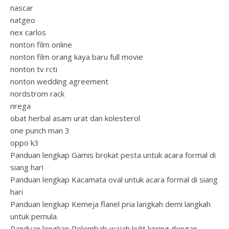
nascar
natgeo
nex carlos
nonton film online
nonton film orang kaya baru full movie
nonton tv rcti
nonton wedding agreement
nordstrom rack
nrega
obat herbal asam urat dan kolesterol
one punch man 3
oppo k3
Panduan lengkap Gamis brokat pesta untuk acara formal di
siang hari
Panduan lengkap Kacamata oval untuk acara formal di siang
hari
Panduan lengkap Kemeja flanel pria langkah demi langkah
untuk pemula.
Panduan lengkap Pelembab wajah kulit kering dengan