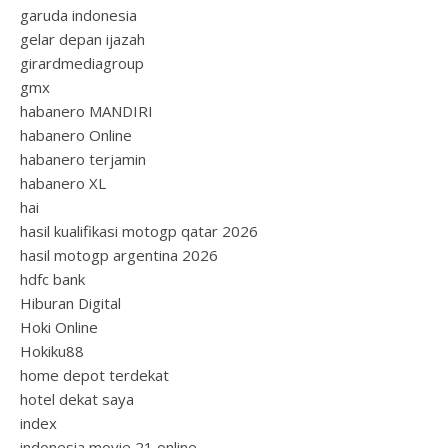
garuda indonesia
gelar depan ijazah
girardmediagroup
gmx
habanero MANDIRI
habanero Online
habanero terjamin
habanero XL
hai
hasil kualifikasi motogp qatar 2026
hasil motogp argentina 2026
hdfc bank
Hiburan Digital
Hoki Online
Hokiku88
home depot terdekat
hotel dekat saya
index
indonesia movie 21 online