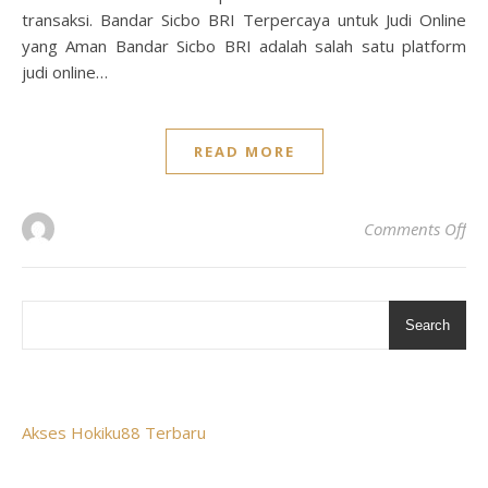
transaksi. Bandar Sicbo BRI Terpercaya untuk Judi Online
yang Aman Bandar Sicbo BRI adalah salah satu platform
judi online…
READ MORE
on
Comments Off
Search
Akses Hokiku88 Terbaru