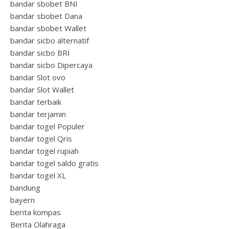
bandar sbobet BNI
bandar sbobet Dana
bandar sbobet Wallet
bandar sicbo alternatif
bandar sicbo BRI
bandar sicbo Dipercaya
bandar Slot ovo
bandar Slot Wallet
bandar terbaik
bandar terjamin
bandar togel Populer
bandar togel Qris
bandar togel rupiah
bandar togel saldo gratis
bandar togel XL
bandung
bayern
berita kompas
Berita Olahraga