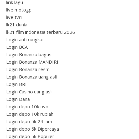
lirik lagu
live motogp
live tvri
lk21 dunia
lk21 film indonesia terbaru 2026
Login anti rungkat
Login BCA
Login Bonanza bagus
Login Bonanza MANDIRI
Login Bonanza resmi
Login Bonanza uang asli
Login BRI
Login Casino uang asli
Login Dana
Login depo 10k ovo
Login depo 10k rupiah
Login depo 5k 24 Jam
Login depo 5k Dipercaya
Login depo 5k Populer