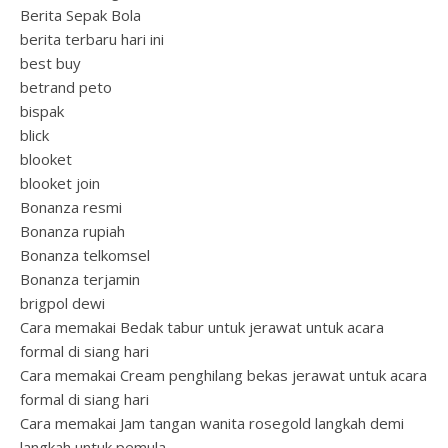
Berita Sepak Bola
berita terbaru hari ini
best buy
betrand peto
bispak
blick
blooket
blooket join
Bonanza resmi
Bonanza rupiah
Bonanza telkomsel
Bonanza terjamin
brigpol dewi
Cara memakai Bedak tabur untuk jerawat untuk acara
formal di siang hari
Cara memakai Cream penghilang bekas jerawat untuk acara
formal di siang hari
Cara memakai Jam tangan wanita rosegold langkah demi
langkah untuk pemula.