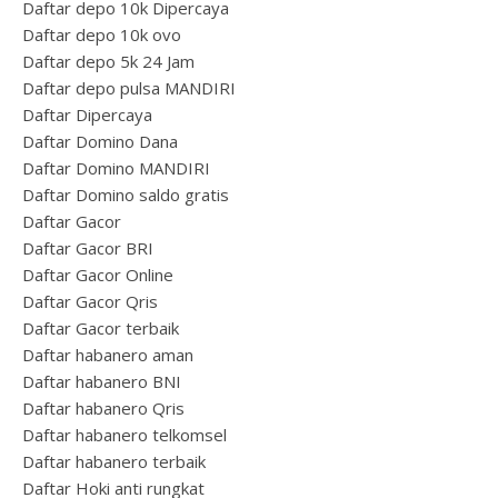
Daftar depo 10k Dipercaya
Daftar depo 10k ovo
Daftar depo 5k 24 Jam
Daftar depo pulsa MANDIRI
Daftar Dipercaya
Daftar Domino Dana
Daftar Domino MANDIRI
Daftar Domino saldo gratis
Daftar Gacor
Daftar Gacor BRI
Daftar Gacor Online
Daftar Gacor Qris
Daftar Gacor terbaik
Daftar habanero aman
Daftar habanero BNI
Daftar habanero Qris
Daftar habanero telkomsel
Daftar habanero terbaik
Daftar Hoki anti rungkat