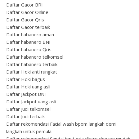
Daftar Gacor BRI
Daftar Gacor Online
Daftar Gacor Qris
Daftar Gacor terbaik
Daftar habanero aman
Daftar habanero BNI
Daftar habanero Qris
Daftar habanero telkomsel
Daftar habanero terbaik
Daftar Hoki anti rungkat
Daftar Hoki bagus
Daftar Hoki uang asli
Daftar Jackpot BNI
Daftar Jackpot uang asli
Daftar Judi telkomsel
Daftar Judi terbaik
Daftar rekomendasi Facial wash bpom langkah demi
langkah untuk pemula.
Daftar rekomendasi Sandal jepit pria distro dengan mudah.