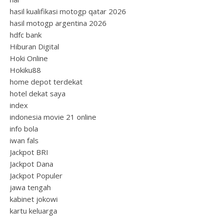
hasil kualifikasi motogp qatar 2026
hasil motogp argentina 2026
hdfc bank
Hiburan Digital
Hoki Online
Hokiku88
home depot terdekat
hotel dekat saya
index
indonesia movie 21 online
info bola
iwan fals
Jackpot BRI
Jackpot Dana
Jackpot Populer
jawa tengah
kabinet jokowi
kartu keluarga