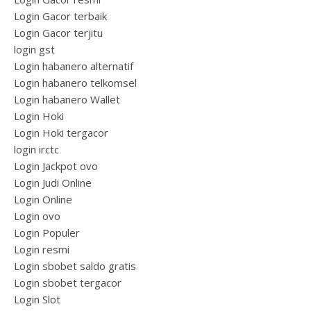
Login Gacor terbaik
Login Gacor terjitu
login gst
Login habanero alternatif
Login habanero telkomsel
Login habanero Wallet
Login Hoki
Login Hoki tergacor
login irctc
Login Jackpot ovo
Login Judi Online
Login Online
Login ovo
Login Populer
Login resmi
Login sbobet saldo gratis
Login sbobet tergacor
Login Slot