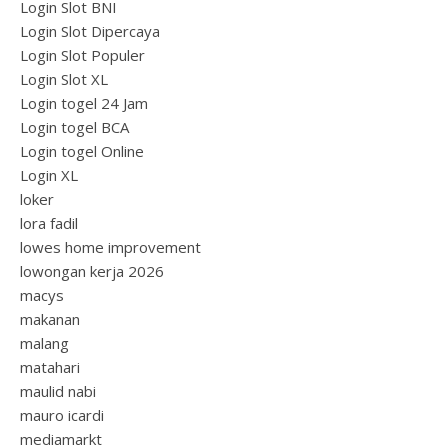
Login Slot BNI
Login Slot Dipercaya
Login Slot Populer
Login Slot XL
Login togel 24 Jam
Login togel BCA
Login togel Online
Login XL
loker
lora fadil
lowes home improvement
lowongan kerja 2026
macys
makanan
malang
matahari
maulid nabi
mauro icardi
mediamarkt