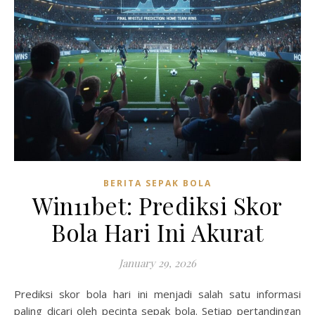
BERITA SEPAK BOLA
Win11bet: Prediksi Skor
Bola Hari Ini Akurat
January 29, 2026
Prediksi skor bola hari ini menjadi salah satu informasi
paling dicari oleh pecinta sepak bola. Setiap pertandingan