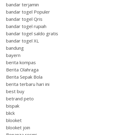
bandar terjamin
bandar togel Populer
bandar togel Qris
bandar togel rupiah
bandar togel saldo gratis
bandar togel XL
bandung
bayern
berita kompas
Berita Olahraga
Berita Sepak Bola
berita terbaru hari ini
best buy
betrand peto
bispak
blick
blooket
blooket join
Bonanza resmi