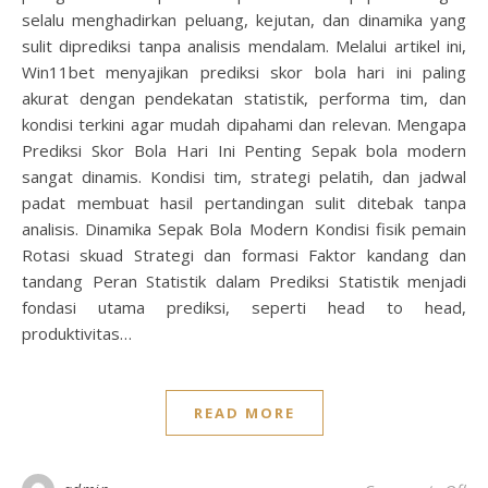
selalu menghadirkan peluang, kejutan, dan dinamika yang
sulit diprediksi tanpa analisis mendalam. Melalui artikel ini,
Win11bet menyajikan prediksi skor bola hari ini paling
akurat dengan pendekatan statistik, performa tim, dan
kondisi terkini agar mudah dipahami dan relevan. Mengapa
Prediksi Skor Bola Hari Ini Penting Sepak bola modern
sangat dinamis. Kondisi tim, strategi pelatih, dan jadwal
padat membuat hasil pertandingan sulit ditebak tanpa
analisis. Dinamika Sepak Bola Modern Kondisi fisik pemain
Rotasi skuad Strategi dan formasi Faktor kandang dan
tandang Peran Statistik dalam Prediksi Statistik menjadi
fondasi utama prediksi, seperti head to head,
produktivitas…
READ MORE