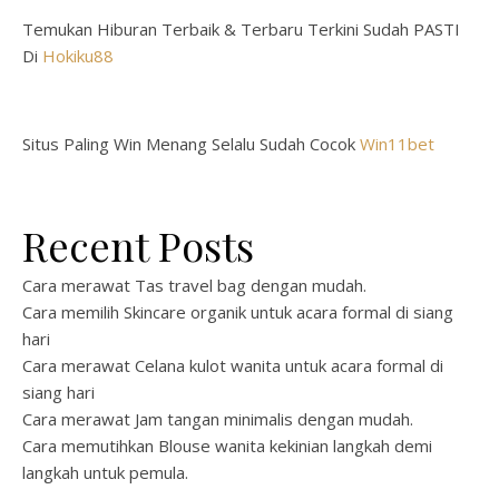
Temukan Hiburan Terbaik & Terbaru Terkini Sudah PASTI
Di
Hokiku88
Situs Paling Win Menang Selalu Sudah Cocok
Win11bet
Recent Posts
Cara merawat Tas travel bag dengan mudah.
Cara memilih Skincare organik untuk acara formal di siang
hari
Cara merawat Celana kulot wanita untuk acara formal di
siang hari
Cara merawat Jam tangan minimalis dengan mudah.
Cara memutihkan Blouse wanita kekinian langkah demi
langkah untuk pemula.