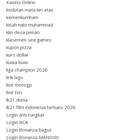
Kasino Online
kedutan mata kiri atas
kemenkumham
kisah nabi muhammad
kkn desa penari
klasemen sea games
kupon pizza
kurs dollar
kuwa kuwi
liga champion 2026
lirik lagu
live motogp
live tvri
lk21 dunia
lk21 film indonesia terbaru 2026
Login anti rungkat
Login BCA
Login Bonanza bagus
Login Bonanza MANDIRI