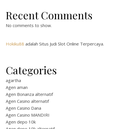
Recent Comments
No comments to show.
Hokiku88
adalah Situs Judi Slot Online Terpercaya.
Categories
agartha
Agen aman
Agen Bonanza alternatif
Agen Casino alternatif
Agen Casino Dana
Agen Casino MANDIRI
Agen depo 10k
Agen depo 10k alternatif