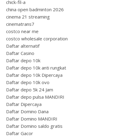
chick-fil-a
china open badminton 2026
cinema 21 streaming
cinematrans7
costco near me
costco wholesale corporation
Daftar alternatif
Daftar Casino
Daftar depo 10k
Daftar depo 10k anti rungkat
Daftar depo 10k Dipercaya
Daftar depo 10k ovo
Daftar depo 5k 24 Jam
Daftar depo pulsa MANDIRI
Daftar Dipercaya
Daftar Domino Dana
Daftar Domino MANDIRI
Daftar Domino saldo gratis
Daftar Gacor