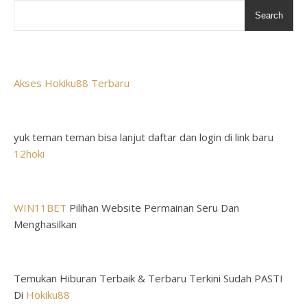
Search
Akses Hokiku88 Terbaru
yuk teman teman bisa lanjut daftar dan login di link baru
12hoki
WIN11BET
Pilihan Website Permainan Seru Dan
Menghasilkan
Temukan Hiburan Terbaik & Terbaru Terkini Sudah PASTI
Di
Hokiku88