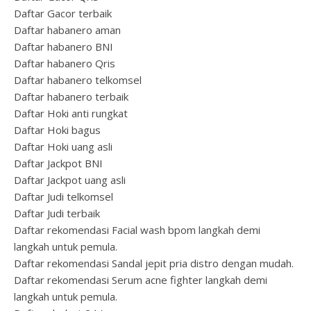
Daftar Gacor terbaik
Daftar habanero aman
Daftar habanero BNI
Daftar habanero Qris
Daftar habanero telkomsel
Daftar habanero terbaik
Daftar Hoki anti rungkat
Daftar Hoki bagus
Daftar Hoki uang asli
Daftar Jackpot BNI
Daftar Jackpot uang asli
Daftar Judi telkomsel
Daftar Judi terbaik
Daftar rekomendasi Facial wash bpom langkah demi
langkah untuk pemula.
Daftar rekomendasi Sandal jepit pria distro dengan mudah.
Daftar rekomendasi Serum acne fighter langkah demi
langkah untuk pemula.