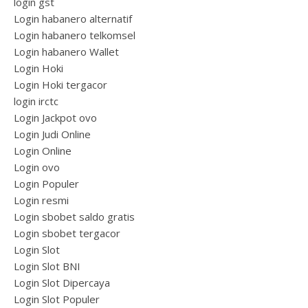
login gst
Login habanero alternatif
Login habanero telkomsel
Login habanero Wallet
Login Hoki
Login Hoki tergacor
login irctc
Login Jackpot ovo
Login Judi Online
Login Online
Login ovo
Login Populer
Login resmi
Login sbobet saldo gratis
Login sbobet tergacor
Login Slot
Login Slot BNI
Login Slot Dipercaya
Login Slot Populer