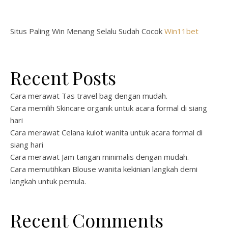
Situs Paling Win Menang Selalu Sudah Cocok
Win11bet
Recent Posts
Cara merawat Tas travel bag dengan mudah.
Cara memilih Skincare organik untuk acara formal di siang
hari
Cara merawat Celana kulot wanita untuk acara formal di
siang hari
Cara merawat Jam tangan minimalis dengan mudah.
Cara memutihkan Blouse wanita kekinian langkah demi
langkah untuk pemula.
Recent Comments