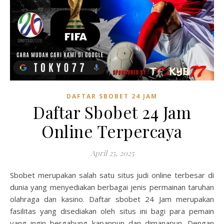
DAFTAR SBOBET 24 JAM
Daftar Sbobet 24 Jam
Online Terpercaya
April 25, 2025
Sbobet merupakan salah satu situs judi online terbesar di
dunia yang menyediakan berbagai jenis permainan taruhan
olahraga dan kasino. Daftar sbobet 24 Jam merupakan
fasilitas yang disediakan oleh situs ini bagi para pemain
yang ingin bergabung kapanpun dan dimanapun. Dengan