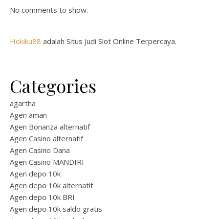
No comments to show.
Hokiku88
adalah Situs Judi Slot Online Terpercaya.
Categories
agartha
Agen aman
Agen Bonanza alternatif
Agen Casino alternatif
Agen Casino Dana
Agen Casino MANDIRI
Agen depo 10k
Agen depo 10k alternatif
Agen depo 10k BRI
Agen depo 10k saldo gratis