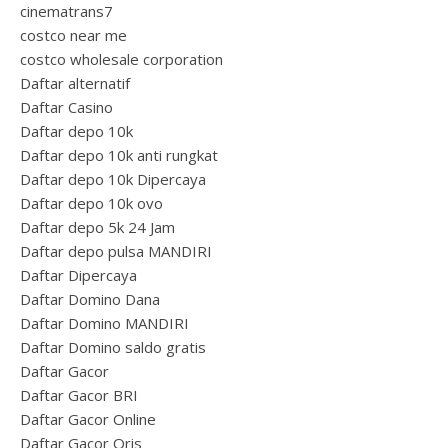
cinematrans7
costco near me
costco wholesale corporation
Daftar alternatif
Daftar Casino
Daftar depo 10k
Daftar depo 10k anti rungkat
Daftar depo 10k Dipercaya
Daftar depo 10k ovo
Daftar depo 5k 24 Jam
Daftar depo pulsa MANDIRI
Daftar Dipercaya
Daftar Domino Dana
Daftar Domino MANDIRI
Daftar Domino saldo gratis
Daftar Gacor
Daftar Gacor BRI
Daftar Gacor Online
Daftar Gacor Qris