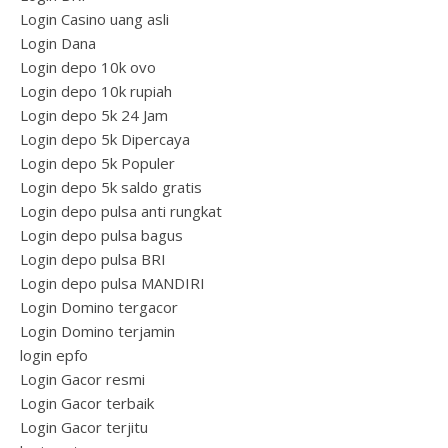
Login Casino uang asli
Login Dana
Login depo 10k ovo
Login depo 10k rupiah
Login depo 5k 24 Jam
Login depo 5k Dipercaya
Login depo 5k Populer
Login depo 5k saldo gratis
Login depo pulsa anti rungkat
Login depo pulsa bagus
Login depo pulsa BRI
Login depo pulsa MANDIRI
Login Domino tergacor
Login Domino terjamin
login epfo
Login Gacor resmi
Login Gacor terbaik
Login Gacor terjitu