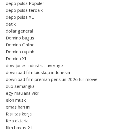
depo pulsa Populer
depo pulsa terbaik
depo pulsa XL
detik
dollar general
Domino bagus
Domino Online
Domino rupiah
Domino XL
dow jones industrial average
download film bioskop indonesia
download film preman pensiun 2026 full movie
duo semangka
egy maulana vikri
elon musk
emas hari ini
fasilitas kerja
fera oktaria
film bagus 21