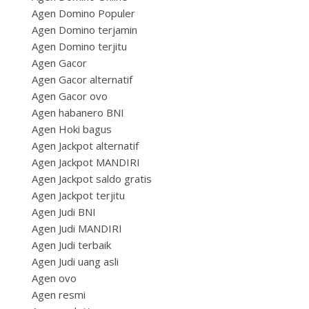
Agen Domino Populer
Agen Domino terjamin
Agen Domino terjitu
Agen Gacor
Agen Gacor alternatif
Agen Gacor ovo
Agen habanero BNI
Agen Hoki bagus
Agen Jackpot alternatif
Agen Jackpot MANDIRI
Agen Jackpot saldo gratis
Agen Jackpot terjitu
Agen Judi BNI
Agen Judi MANDIRI
Agen Judi terbaik
Agen Judi uang asli
Agen ovo
Agen resmi