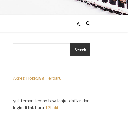
Search
Akses Hokiku88 Terbaru
yuk teman teman bisa lanjut daftar dan
login di link baru
12hoki