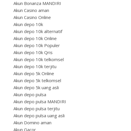
Akun Bonanza MANDIRI
Akun Casino aman
Akun Casino Online
Akun depo 10k
Akun depo 10k alternatif
Akun depo 10k Online
Akun depo 10k Populer
Akun depo 10k Qris
Akun depo 10k telkomsel
Akun depo 10k terjitu
Akun depo 5k Online
Akun depo 5k telkomsel
Akun depo 5k uang asli
Akun depo pulsa
Akun depo pulsa MANDIRI
Akun depo pulsa terjitu
Akun depo pulsa uang asli
Akun Domino aman
Akun Gacor