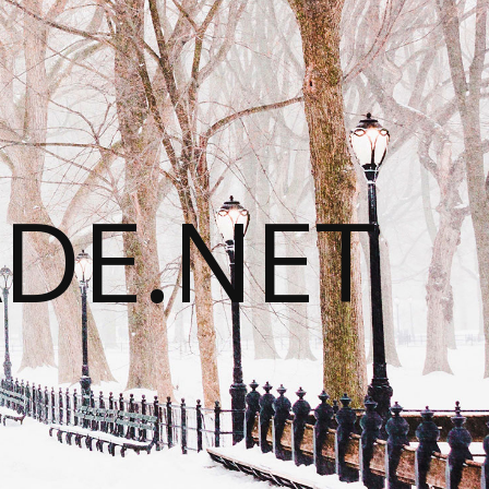
DE.NET