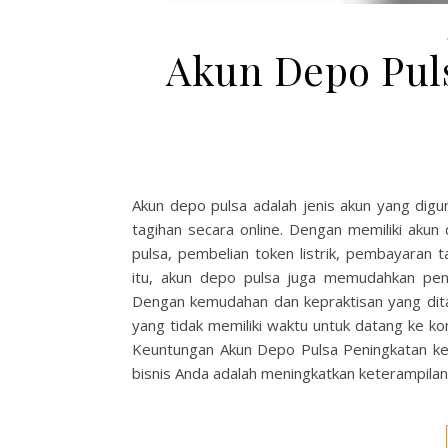
Akun Depo Puls
Akun depo pulsa adalah jenis akun yang dig
tagihan secara online. Dengan memiliki aku
pulsa, pembelian token listrik, pembayaran t
itu, akun depo pulsa juga memudahkan peng
Dengan kemudahan dan kepraktisan yang dita
yang tidak memiliki waktu untuk datang ke ko
Keuntungan Akun Depo Pulsa Peningkatan ket
bisnis Anda adalah meningkatkan keterampila