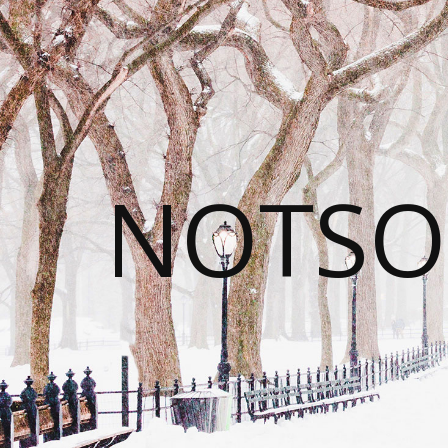
NOTSO