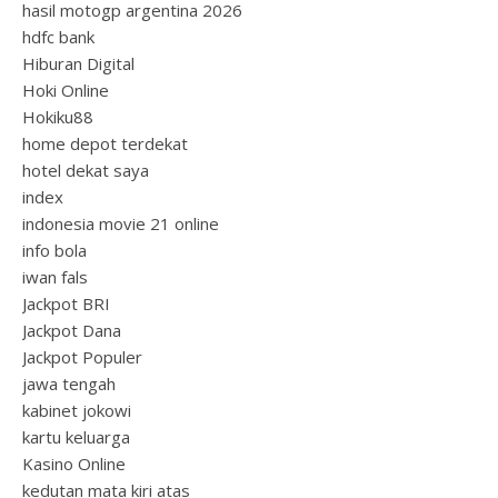
hasil motogp argentina 2026
hdfc bank
Hiburan Digital
Hoki Online
Hokiku88
home depot terdekat
hotel dekat saya
index
indonesia movie 21 online
info bola
iwan fals
Jackpot BRI
Jackpot Dana
Jackpot Populer
jawa tengah
kabinet jokowi
kartu keluarga
Kasino Online
kedutan mata kiri atas