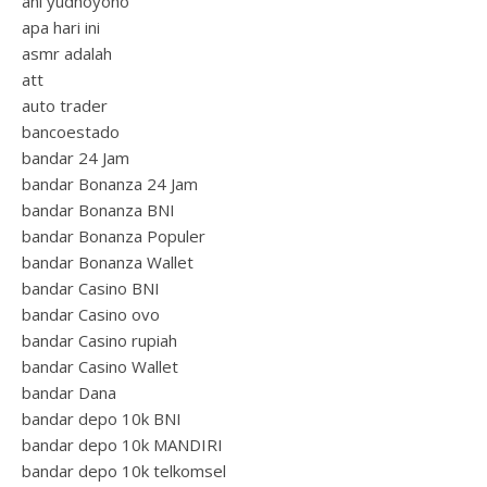
ani yudhoyono
apa hari ini
asmr adalah
att
auto trader
bancoestado
bandar 24 Jam
bandar Bonanza 24 Jam
bandar Bonanza BNI
bandar Bonanza Populer
bandar Bonanza Wallet
bandar Casino BNI
bandar Casino ovo
bandar Casino rupiah
bandar Casino Wallet
bandar Dana
bandar depo 10k BNI
bandar depo 10k MANDIRI
bandar depo 10k telkomsel