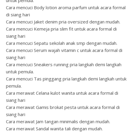
untuk pemula.
Cara mencuci Body lotion aroma parfum untuk acara formal
di siang hari
Cara mencuci Jaket denim pria oversized dengan mudah.
Cara mencuci Kemeja pria slim fit untuk acara formal di
siang hari
Cara mencuci Sepatu sekolah anak smp dengan mudah.
Cara mencuci Serum wajah vitamin c untuk acara formal di
siang hari
Cara mencuci Sneakers running pria langkah demi langkah
untuk pemula.
Cara mencuci Tas pinggang pria langkah demi langkah untuk
pemula.
Cara merawat Celana kulot wanita untuk acara formal di
siang hari
Cara merawat Gamis brokat pesta untuk acara formal di
siang hari
Cara merawat Jam tangan minimalis dengan mudah.
Cara merawat Sandal wanita tali dengan mudah.