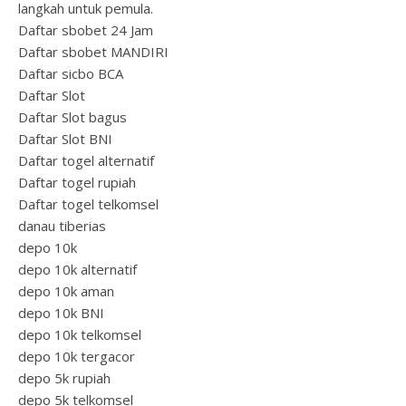
langkah untuk pemula.
Daftar sbobet 24 Jam
Daftar sbobet MANDIRI
Daftar sicbo BCA
Daftar Slot
Daftar Slot bagus
Daftar Slot BNI
Daftar togel alternatif
Daftar togel rupiah
Daftar togel telkomsel
danau tiberias
depo 10k
depo 10k alternatif
depo 10k aman
depo 10k BNI
depo 10k telkomsel
depo 10k tergacor
depo 5k rupiah
depo 5k telkomsel