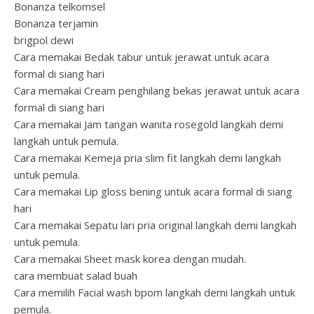
Bonanza telkomsel
Bonanza terjamin
brigpol dewi
Cara memakai Bedak tabur untuk jerawat untuk acara
formal di siang hari
Cara memakai Cream penghilang bekas jerawat untuk acara
formal di siang hari
Cara memakai Jam tangan wanita rosegold langkah demi
langkah untuk pemula.
Cara memakai Kemeja pria slim fit langkah demi langkah
untuk pemula.
Cara memakai Lip gloss bening untuk acara formal di siang
hari
Cara memakai Sepatu lari pria original langkah demi langkah
untuk pemula.
Cara memakai Sheet mask korea dengan mudah.
cara membuat salad buah
Cara memilih Facial wash bpom langkah demi langkah untuk
pemula.