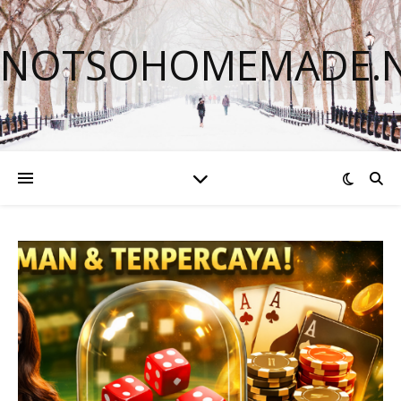
NOTSOHOMEMADE.