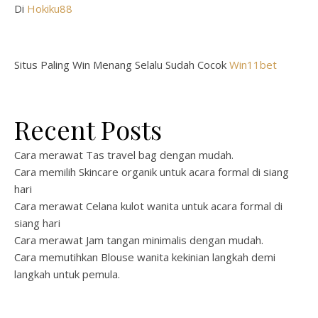
Di
Hokiku88
Situs Paling Win Menang Selalu Sudah Cocok
Win11bet
Recent Posts
Cara merawat Tas travel bag dengan mudah.
Cara memilih Skincare organik untuk acara formal di siang
hari
Cara merawat Celana kulot wanita untuk acara formal di
siang hari
Cara merawat Jam tangan minimalis dengan mudah.
Cara memutihkan Blouse wanita kekinian langkah demi
langkah untuk pemula.