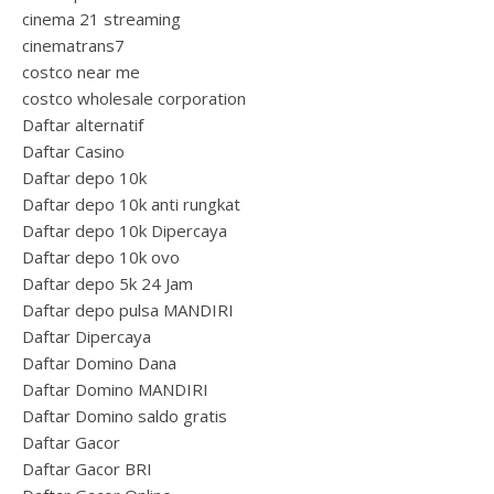
cinema 21 streaming
cinematrans7
costco near me
costco wholesale corporation
Daftar alternatif
Daftar Casino
Daftar depo 10k
Daftar depo 10k anti rungkat
Daftar depo 10k Dipercaya
Daftar depo 10k ovo
Daftar depo 5k 24 Jam
Daftar depo pulsa MANDIRI
Daftar Dipercaya
Daftar Domino Dana
Daftar Domino MANDIRI
Daftar Domino saldo gratis
Daftar Gacor
Daftar Gacor BRI