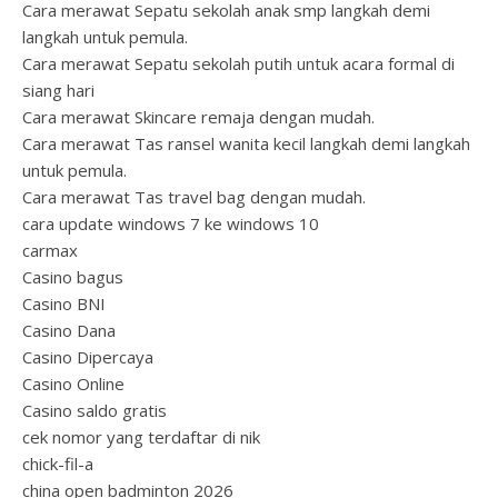
Cara merawat Sepatu sekolah anak smp langkah demi
langkah untuk pemula.
Cara merawat Sepatu sekolah putih untuk acara formal di
siang hari
Cara merawat Skincare remaja dengan mudah.
Cara merawat Tas ransel wanita kecil langkah demi langkah
untuk pemula.
Cara merawat Tas travel bag dengan mudah.
cara update windows 7 ke windows 10
carmax
Casino bagus
Casino BNI
Casino Dana
Casino Dipercaya
Casino Online
Casino saldo gratis
cek nomor yang terdaftar di nik
chick-fil-a
china open badminton 2026