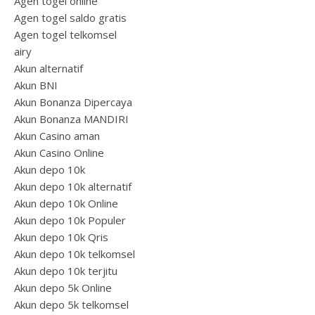
Agen togel online
Agen togel saldo gratis
Agen togel telkomsel
airy
Akun alternatif
Akun BNI
Akun Bonanza Dipercaya
Akun Bonanza MANDIRI
Akun Casino aman
Akun Casino Online
Akun depo 10k
Akun depo 10k alternatif
Akun depo 10k Online
Akun depo 10k Populer
Akun depo 10k Qris
Akun depo 10k telkomsel
Akun depo 10k terjitu
Akun depo 5k Online
Akun depo 5k telkomsel