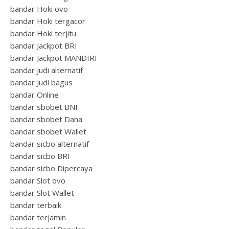
bandar Hoki ovo
bandar Hoki tergacor
bandar Hoki terjitu
bandar Jackpot BRI
bandar Jackpot MANDIRI
bandar Judi alternatif
bandar Judi bagus
bandar Online
bandar sbobet BNI
bandar sbobet Dana
bandar sbobet Wallet
bandar sicbo alternatif
bandar sicbo BRI
bandar sicbo Dipercaya
bandar Slot ovo
bandar Slot Wallet
bandar terbaik
bandar terjamin