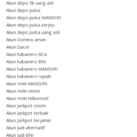
Akun depo 5k uang asli
Akun depo pulsa
Akun depo pulsa MANDIRI
Akun depo pulsa terjitu
Akun depo pulsa uang asli
Akun Domino aman
Akun Gacor
Akun habanero BCA
Akun habanero BNI
Akun habanero MANDIRI
Akun habanero rupiah
Akun Hoki MANDIRI
Akun Hoki resmi
Akun Hoki telkomsel
Akun Jackpot resmi
Akun Jackpot terbaik
Akun Jackpot terjamin
Akun Judi alternatif
Akun Judi BNI