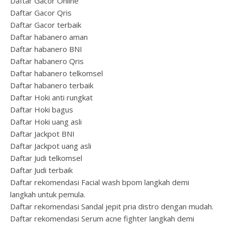
Daftar Gacor Online
Daftar Gacor Qris
Daftar Gacor terbaik
Daftar habanero aman
Daftar habanero BNI
Daftar habanero Qris
Daftar habanero telkomsel
Daftar habanero terbaik
Daftar Hoki anti rungkat
Daftar Hoki bagus
Daftar Hoki uang asli
Daftar Jackpot BNI
Daftar Jackpot uang asli
Daftar Judi telkomsel
Daftar Judi terbaik
Daftar rekomendasi Facial wash bpom langkah demi
langkah untuk pemula.
Daftar rekomendasi Sandal jepit pria distro dengan mudah.
Daftar rekomendasi Serum acne fighter langkah demi