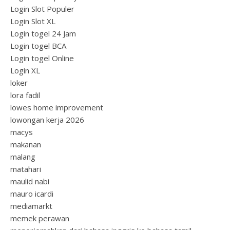
Login Slot Populer
Login Slot XL
Login togel 24 Jam
Login togel BCA
Login togel Online
Login XL
loker
lora fadil
lowes home improvement
lowongan kerja 2026
macys
makanan
malang
matahari
maulid nabi
mauro icardi
mediamarkt
memek perawan