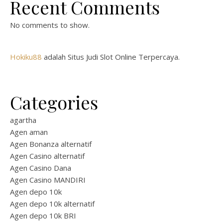
Recent Comments
No comments to show.
Hokiku88
adalah Situs Judi Slot Online Terpercaya.
Categories
agartha
Agen aman
Agen Bonanza alternatif
Agen Casino alternatif
Agen Casino Dana
Agen Casino MANDIRI
Agen depo 10k
Agen depo 10k alternatif
Agen depo 10k BRI