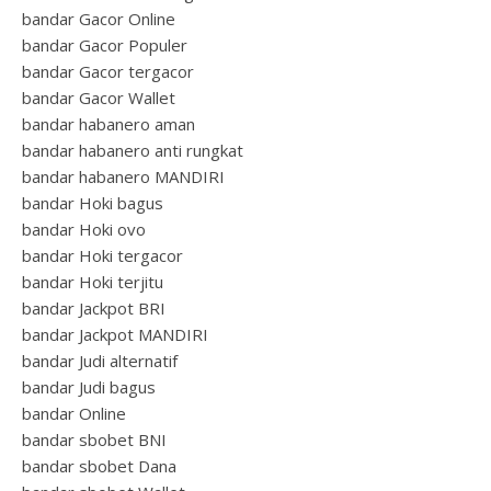
bandar Gacor Online
bandar Gacor Populer
bandar Gacor tergacor
bandar Gacor Wallet
bandar habanero aman
bandar habanero anti rungkat
bandar habanero MANDIRI
bandar Hoki bagus
bandar Hoki ovo
bandar Hoki tergacor
bandar Hoki terjitu
bandar Jackpot BRI
bandar Jackpot MANDIRI
bandar Judi alternatif
bandar Judi bagus
bandar Online
bandar sbobet BNI
bandar sbobet Dana