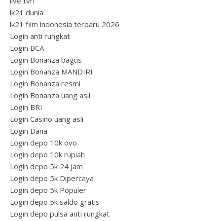
live tvri
lk21 dunia
lk21 film indonesia terbaru 2026
Login anti rungkat
Login BCA
Login Bonanza bagus
Login Bonanza MANDIRI
Login Bonanza resmi
Login Bonanza uang asli
Login BRI
Login Casino uang asli
Login Dana
Login depo 10k ovo
Login depo 10k rupiah
Login depo 5k 24 Jam
Login depo 5k Dipercaya
Login depo 5k Populer
Login depo 5k saldo gratis
Login depo pulsa anti rungkat