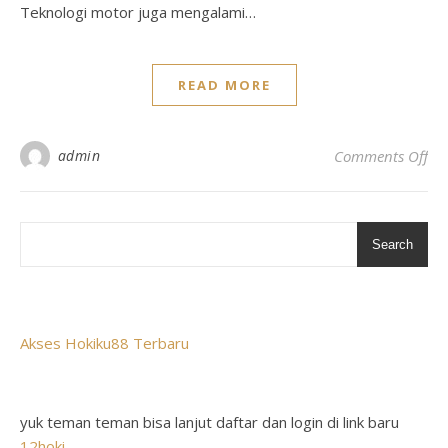
Teknologi motor juga mengalami…
READ MORE
on
admin
Comments Off
Search
Akses Hokiku88 Terbaru
yuk teman teman bisa lanjut daftar dan login di link baru
12hoki