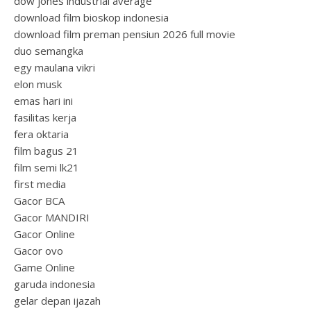
dow jones industrial average
download film bioskop indonesia
download film preman pensiun 2026 full movie
duo semangka
egy maulana vikri
elon musk
emas hari ini
fasilitas kerja
fera oktaria
film bagus 21
film semi lk21
first media
Gacor BCA
Gacor MANDIRI
Gacor Online
Gacor ovo
Game Online
garuda indonesia
gelar depan ijazah