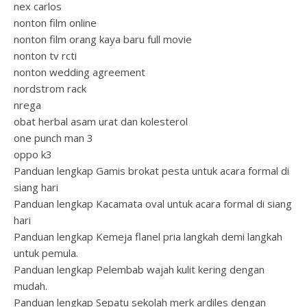
nex carlos
nonton film online
nonton film orang kaya baru full movie
nonton tv rcti
nonton wedding agreement
nordstrom rack
nrega
obat herbal asam urat dan kolesterol
one punch man 3
oppo k3
Panduan lengkap Gamis brokat pesta untuk acara formal di
siang hari
Panduan lengkap Kacamata oval untuk acara formal di siang
hari
Panduan lengkap Kemeja flanel pria langkah demi langkah
untuk pemula.
Panduan lengkap Pelembab wajah kulit kering dengan
mudah.
Panduan lengkap Sepatu sekolah merk ardiles dengan