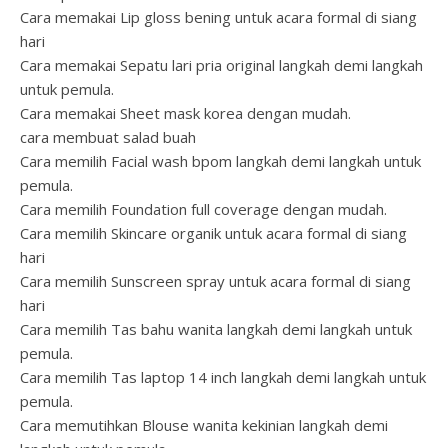
Cara memakai Lip gloss bening untuk acara formal di siang
hari
Cara memakai Sepatu lari pria original langkah demi langkah
untuk pemula.
Cara memakai Sheet mask korea dengan mudah.
cara membuat salad buah
Cara memilih Facial wash bpom langkah demi langkah untuk
pemula.
Cara memilih Foundation full coverage dengan mudah.
Cara memilih Skincare organik untuk acara formal di siang
hari
Cara memilih Sunscreen spray untuk acara formal di siang
hari
Cara memilih Tas bahu wanita langkah demi langkah untuk
pemula.
Cara memilih Tas laptop 14 inch langkah demi langkah untuk
pemula.
Cara memutihkan Blouse wanita kekinian langkah demi