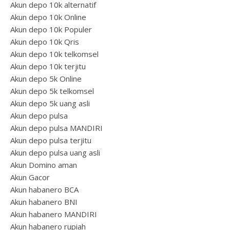
Akun depo 10k alternatif
Akun depo 10k Online
Akun depo 10k Populer
Akun depo 10k Qris
Akun depo 10k telkomsel
Akun depo 10k terjitu
Akun depo 5k Online
Akun depo 5k telkomsel
Akun depo 5k uang asli
Akun depo pulsa
Akun depo pulsa MANDIRI
Akun depo pulsa terjitu
Akun depo pulsa uang asli
Akun Domino aman
Akun Gacor
Akun habanero BCA
Akun habanero BNI
Akun habanero MANDIRI
Akun habanero rupiah