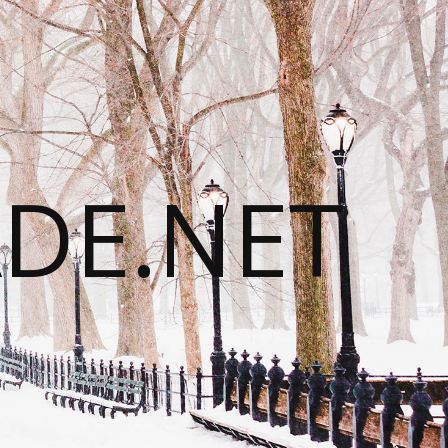
DE.NET