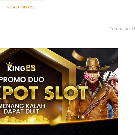
READ MORE
Comments O