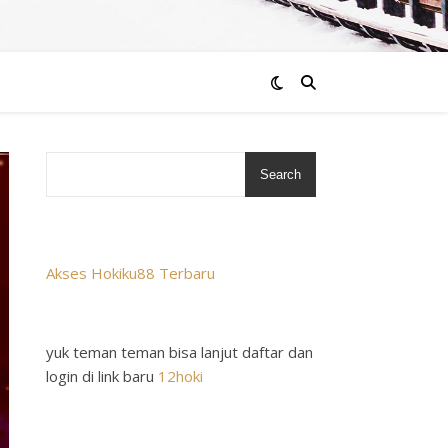
Search
Akses Hokiku88 Terbaru
yuk teman teman bisa lanjut daftar dan
login di link baru
12hoki