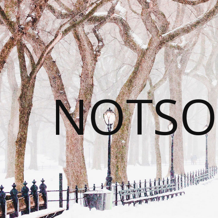
NOTSO