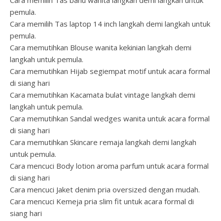
Cara memilih Tas bahu wanita langkah demi langkah untuk
pemula.
Cara memilih Tas laptop 14 inch langkah demi langkah untuk
pemula.
Cara memutihkan Blouse wanita kekinian langkah demi
langkah untuk pemula.
Cara memutihkan Hijab segiempat motif untuk acara formal
di siang hari
Cara memutihkan Kacamata bulat vintage langkah demi
langkah untuk pemula.
Cara memutihkan Sandal wedges wanita untuk acara formal
di siang hari
Cara memutihkan Skincare remaja langkah demi langkah
untuk pemula.
Cara mencuci Body lotion aroma parfum untuk acara formal
di siang hari
Cara mencuci Jaket denim pria oversized dengan mudah.
Cara mencuci Kemeja pria slim fit untuk acara formal di
siang hari