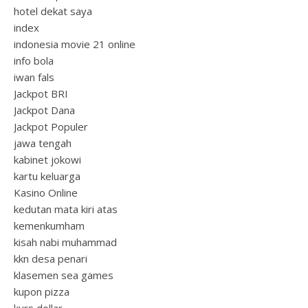
hotel dekat saya
index
indonesia movie 21 online
info bola
iwan fals
Jackpot BRI
Jackpot Dana
Jackpot Populer
jawa tengah
kabinet jokowi
kartu keluarga
Kasino Online
kedutan mata kiri atas
kemenkumham
kisah nabi muhammad
kkn desa penari
klasemen sea games
kupon pizza