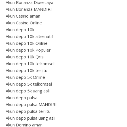
Akun Bonanza Dipercaya
Akun Bonanza MANDIRI
Akun Casino aman
Akun Casino Online
Akun depo 10k
Akun depo 10k alternatif
Akun depo 10k Online
Akun depo 10k Populer
Akun depo 10k Qris
Akun depo 10k telkomsel
Akun depo 10k terjitu
Akun depo 5k Online
Akun depo 5k telkomsel
Akun depo 5k uang asli
Akun depo pulsa
Akun depo pulsa MANDIRI
Akun depo pulsa terjitu
Akun depo pulsa uang asli
Akun Domino aman