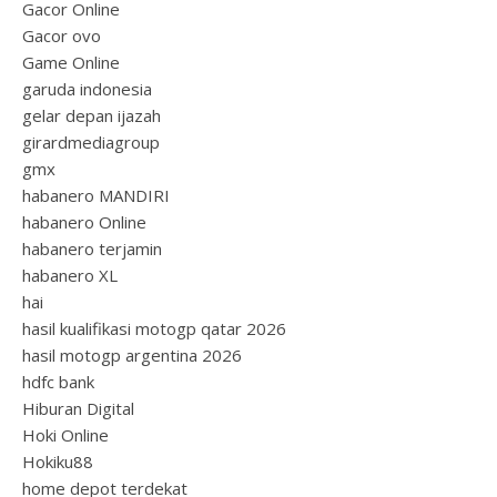
Gacor Online
Gacor ovo
Game Online
garuda indonesia
gelar depan ijazah
girardmediagroup
gmx
habanero MANDIRI
habanero Online
habanero terjamin
habanero XL
hai
hasil kualifikasi motogp qatar 2026
hasil motogp argentina 2026
hdfc bank
Hiburan Digital
Hoki Online
Hokiku88
home depot terdekat