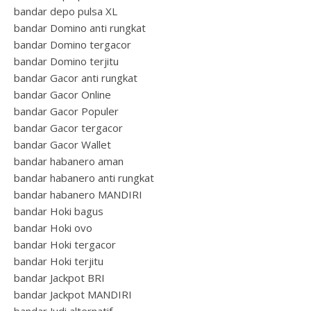
bandar depo pulsa XL
bandar Domino anti rungkat
bandar Domino tergacor
bandar Domino terjitu
bandar Gacor anti rungkat
bandar Gacor Online
bandar Gacor Populer
bandar Gacor tergacor
bandar Gacor Wallet
bandar habanero aman
bandar habanero anti rungkat
bandar habanero MANDIRI
bandar Hoki bagus
bandar Hoki ovo
bandar Hoki tergacor
bandar Hoki terjitu
bandar Jackpot BRI
bandar Jackpot MANDIRI