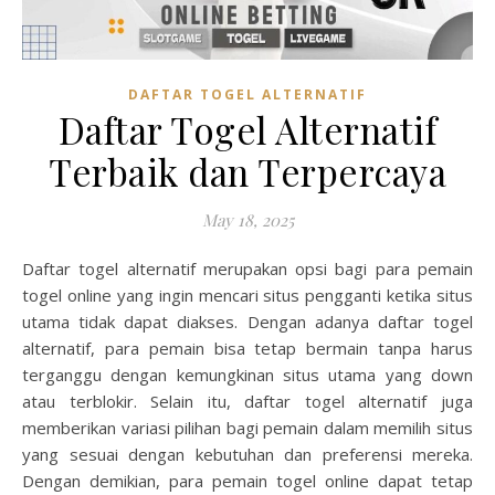
DAFTAR TOGEL ALTERNATIF
Daftar Togel Alternatif
Terbaik dan Terpercaya
May 18, 2025
Daftar togel alternatif merupakan opsi bagi para pemain
togel online yang ingin mencari situs pengganti ketika situs
utama tidak dapat diakses. Dengan adanya daftar togel
alternatif, para pemain bisa tetap bermain tanpa harus
terganggu dengan kemungkinan situs utama yang down
atau terblokir. Selain itu, daftar togel alternatif juga
memberikan variasi pilihan bagi pemain dalam memilih situs
yang sesuai dengan kebutuhan dan preferensi mereka.
Dengan demikian, para pemain togel online dapat tetap