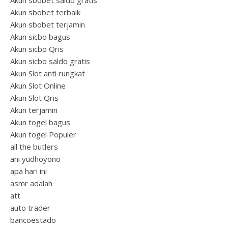
Akun sbobet saldo gratis
Akun sbobet terbaik
Akun sbobet terjamin
Akun sicbo bagus
Akun sicbo Qris
Akun sicbo saldo gratis
Akun Slot anti rungkat
Akun Slot Online
Akun Slot Qris
Akun terjamin
Akun togel bagus
Akun togel Populer
all the butlers
ani yudhoyono
apa hari ini
asmr adalah
att
auto trader
bancoestado