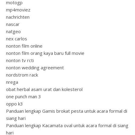
motogp
mp4moviez
nachrichten
nascar
natgeo
nex carlos
nonton film online
nonton film orang kaya baru full movie
nonton tv rcti
nonton wedding agreement
nordstrom rack
nrega
obat herbal asam urat dan kolesterol
one punch man 3
oppo k3
Panduan lengkap Gamis brokat pesta untuk acara formal di
siang hari
Panduan lengkap Kacamata oval untuk acara formal di siang
hari