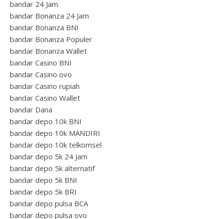
bandar 24 Jam
bandar Bonanza 24 Jam
bandar Bonanza BNI
bandar Bonanza Populer
bandar Bonanza Wallet
bandar Casino BNI
bandar Casino ovo
bandar Casino rupiah
bandar Casino Wallet
bandar Dana
bandar depo 10k BNI
bandar depo 10k MANDIRI
bandar depo 10k telkomsel
bandar depo 5k 24 Jam
bandar depo 5k alternatif
bandar depo 5k BNI
bandar depo 5k BRI
bandar depo pulsa BCA
bandar depo pulsa ovo