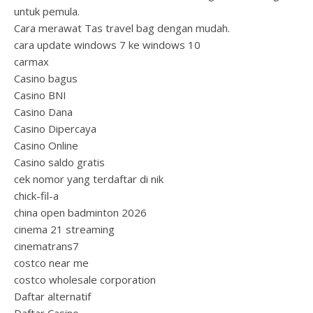
untuk pemula.
Cara merawat Tas travel bag dengan mudah.
cara update windows 7 ke windows 10
carmax
Casino bagus
Casino BNI
Casino Dana
Casino Dipercaya
Casino Online
Casino saldo gratis
cek nomor yang terdaftar di nik
chick-fil-a
china open badminton 2026
cinema 21 streaming
cinematrans7
costco near me
costco wholesale corporation
Daftar alternatif