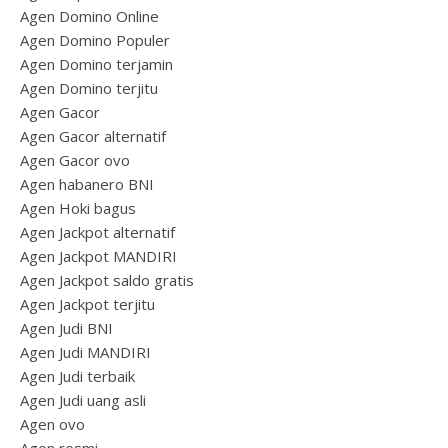
Agen Domino Online
Agen Domino Populer
Agen Domino terjamin
Agen Domino terjitu
Agen Gacor
Agen Gacor alternatif
Agen Gacor ovo
Agen habanero BNI
Agen Hoki bagus
Agen Jackpot alternatif
Agen Jackpot MANDIRI
Agen Jackpot saldo gratis
Agen Jackpot terjitu
Agen Judi BNI
Agen Judi MANDIRI
Agen Judi terbaik
Agen Judi uang asli
Agen ovo