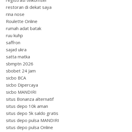
registrasi telkomsel
restoran di dekat saya
rina nose
Roulette Online
rumah adat batak
ruu kuhp
saffron
sajad ukra
satta matka
sbmptn 2026
sbobet 24 Jam
sicbo BCA
sicbo Dipercaya
sicbo MANDIRI
situs Bonanza alternatif
situs depo 10k aman
situs depo 5k saldo gratis
situs depo pulsa MANDIRI
situs depo pulsa Online