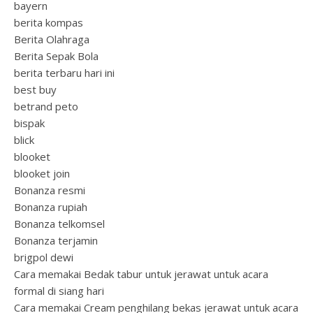
bayern
berita kompas
Berita Olahraga
Berita Sepak Bola
berita terbaru hari ini
best buy
betrand peto
bispak
blick
blooket
blooket join
Bonanza resmi
Bonanza rupiah
Bonanza telkomsel
Bonanza terjamin
brigpol dewi
Cara memakai Bedak tabur untuk jerawat untuk acara
formal di siang hari
Cara memakai Cream penghilang bekas jerawat untuk acara