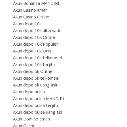
Akun Bonanza MANDIRI
Akun Casino aman
Akun Casino Online
Akun depo 10k
Akun depo 10k alternatif
Akun depo 10k Online
Akun depo 10k Populer
Akun depo 10k Qris
Akun depo 10k telkomsel
Akun depo 10k terjitu
Akun depo 5k Online
Akun depo 5k telkomsel
Akun depo 5k uang asli
Akun depo pulsa
Akun depo pulsa MANDIRI
Akun depo pulsa terjitu
Akun depo pulsa uang asli
Akun Domino aman
Akun Gacor