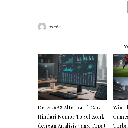
admin
Y
Deiwku88 Alternatif: Cara
Win11b
Hindari Nomor Togel Zonk
Games
dengan Analisis yang Tepat
Terba