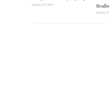
January 14, 2026
Realis
January 2