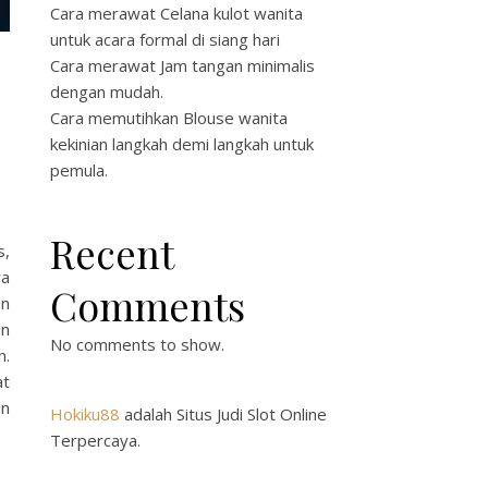
Cara merawat Celana kulot wanita
untuk acara formal di siang hari
Cara merawat Jam tangan minimalis
dengan mudah.
Cara memutihkan Blouse wanita
kekinian langkah demi langkah untuk
pemula.
Recent
s,
ra
Comments
an
in
No comments to show.
n.
at
in
Hokiku88
adalah Situs Judi Slot Online
Terpercaya.