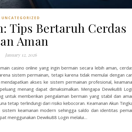
UNCATEGORIZED
: Tips Bertaruh Cerdas
an Aman
January 12, 2026
ain casino online yang ingin bermain secara lebih aman, cerda
arena sistem permainan, tetapi karena tidak memulai dengan ca
n mendapatkan akses ke sistem permainan profesional, keaman
ga peluang menang dapat dimaksimalkan. Mengapa Dewiku88 Log
ng untuk memberikan pengalaman bermain yang stabil dan ama
na tetap terlindungi dari risiko kebocoran. Keamanan Akun Tingk
gi sistem keamanan modern sehingga saldo dan identitas pema
apat menggunakan Dewiku88 Login melalui…