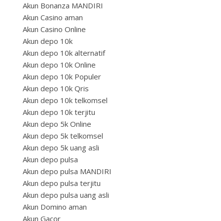
Akun Bonanza MANDIRI
Akun Casino aman
Akun Casino Online
Akun depo 10k
Akun depo 10k alternatif
Akun depo 10k Online
Akun depo 10k Populer
Akun depo 10k Qris
Akun depo 10k telkomsel
Akun depo 10k terjitu
Akun depo 5k Online
Akun depo 5k telkomsel
Akun depo 5k uang asli
Akun depo pulsa
Akun depo pulsa MANDIRI
Akun depo pulsa terjitu
Akun depo pulsa uang asli
Akun Domino aman
Akun Gacor