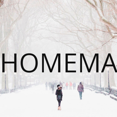
HOMEMA