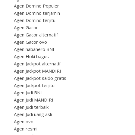
Agen Domino Populer
Agen Domino terjamin
Agen Domino terjitu
Agen Gacor
Agen Gacor alternatif
Agen Gacor ovo
Agen habanero BNI
Agen Hoki bagus
Agen Jackpot alternatif
Agen Jackpot MANDIRI
Agen Jackpot saldo gratis
Agen Jackpot terjitu
Agen Judi BNI
Agen Judi MANDIRI
Agen Judi terbaik
Agen Judi uang asli
Agen ovo
Agen resmi