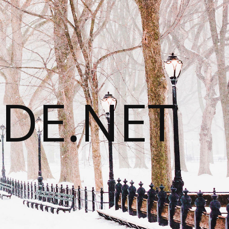
DE.NET