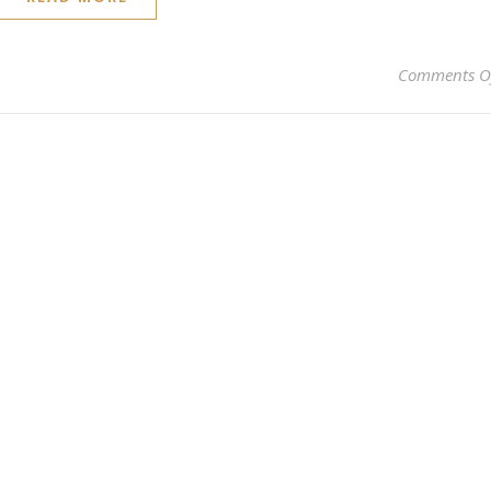
Comments O