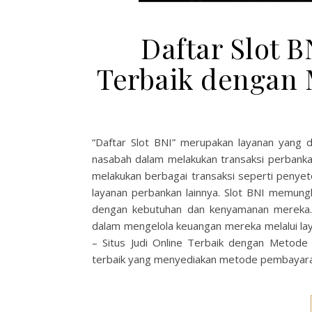
Daftar Slot B
Terbaik dengan
“Daftar Slot BNI” merupakan layanan yang 
nasabah dalam melakukan transaksi perbankan
melakukan berbagai transaksi seperti penyet
layanan perbankan lainnya. Slot BNI memung
dengan kebutuhan dan kenyamanan mereka. 
dalam mengelola keuangan mereka melalui lay
– Situs Judi Online Terbaik dengan Metode
terbaik yang menyediakan metode pembayara