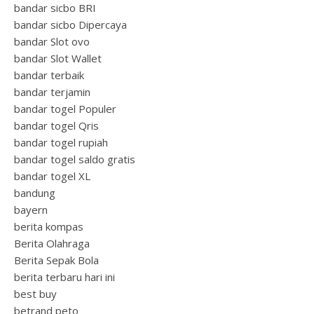
bandar sicbo BRI
bandar sicbo Dipercaya
bandar Slot ovo
bandar Slot Wallet
bandar terbaik
bandar terjamin
bandar togel Populer
bandar togel Qris
bandar togel rupiah
bandar togel saldo gratis
bandar togel XL
bandung
bayern
berita kompas
Berita Olahraga
Berita Sepak Bola
berita terbaru hari ini
best buy
betrand peto