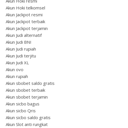
Akun Hoki resmi
Akun Hoki telkomsel
Akun Jackpot resmi
Akun Jackpot terbaik
Akun Jackpot terjamin
Akun Judi alternatif
Akun Judi BNI
Akun Judi rupiah
Akun Judi terjitu
Akun Judi XL
Akun ovo
Akun rupiah
Akun sbobet saldo gratis
Akun sbobet terbaik
Akun sbobet terjamin
Akun sicbo bagus
Akun sicbo Qris
Akun sicbo saldo gratis
Akun Slot anti rungkat