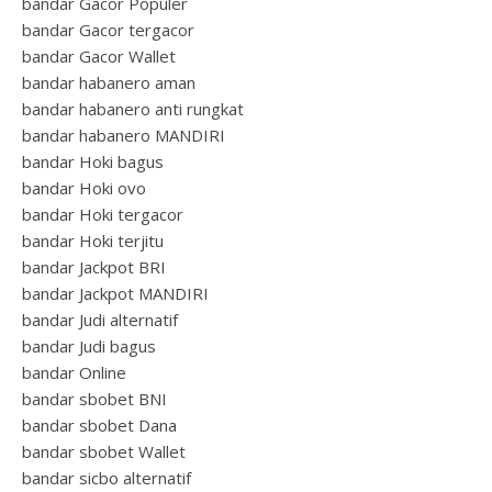
bandar Gacor Populer
bandar Gacor tergacor
bandar Gacor Wallet
bandar habanero aman
bandar habanero anti rungkat
bandar habanero MANDIRI
bandar Hoki bagus
bandar Hoki ovo
bandar Hoki tergacor
bandar Hoki terjitu
bandar Jackpot BRI
bandar Jackpot MANDIRI
bandar Judi alternatif
bandar Judi bagus
bandar Online
bandar sbobet BNI
bandar sbobet Dana
bandar sbobet Wallet
bandar sicbo alternatif