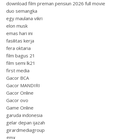
download film preman pensiun 2026 full movie
duo semangka
egy maulana vikri
elon musk
emas hari ini
fasilitas kerja
fera oktaria
film bagus 21
film semi lk21
first media
Gacor BCA
Gacor MANDIRI
Gacor Online
Gacor ovo
Game Online
garuda indonesia
gelar depan ijazah
girardmediagroup
gmx