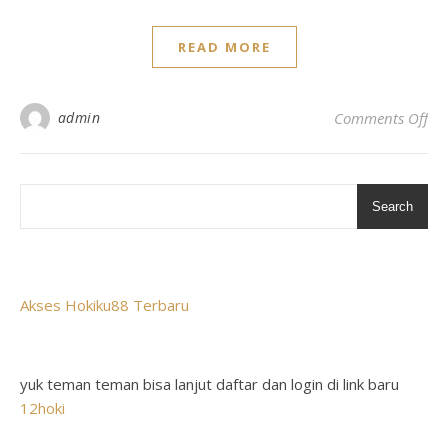
READ MORE
on 
admin
Comments Off
Search
Akses Hokiku88 Terbaru
yuk teman teman bisa lanjut daftar dan login di link baru
12hoki