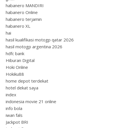
habanero MANDIRI
habanero Online
habanero terjamin
habanero XL
hai
hasil kualifikasi motogp qatar 2026
hasil motogp argentina 2026
hdfc bank
Hiburan Digital
Hoki Online
Hokiku88
home depot terdekat
hotel dekat saya
index
indonesia movie 21 online
info bola
iwan fals
Jackpot BRI