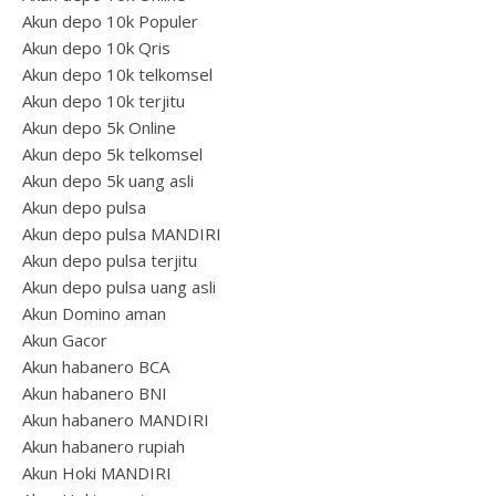
Akun depo 10k Populer
Akun depo 10k Qris
Akun depo 10k telkomsel
Akun depo 10k terjitu
Akun depo 5k Online
Akun depo 5k telkomsel
Akun depo 5k uang asli
Akun depo pulsa
Akun depo pulsa MANDIRI
Akun depo pulsa terjitu
Akun depo pulsa uang asli
Akun Domino aman
Akun Gacor
Akun habanero BCA
Akun habanero BNI
Akun habanero MANDIRI
Akun habanero rupiah
Akun Hoki MANDIRI