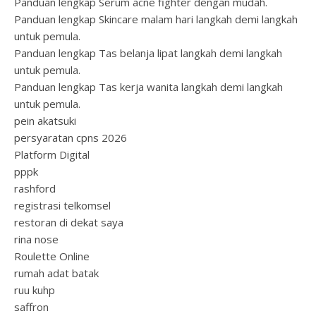
Panduan lengkap Serum acne fighter dengan mudah.
Panduan lengkap Skincare malam hari langkah demi langkah
untuk pemula.
Panduan lengkap Tas belanja lipat langkah demi langkah
untuk pemula.
Panduan lengkap Tas kerja wanita langkah demi langkah
untuk pemula.
pein akatsuki
persyaratan cpns 2026
Platform Digital
pppk
rashford
registrasi telkomsel
restoran di dekat saya
rina nose
Roulette Online
rumah adat batak
ruu kuhp
saffron