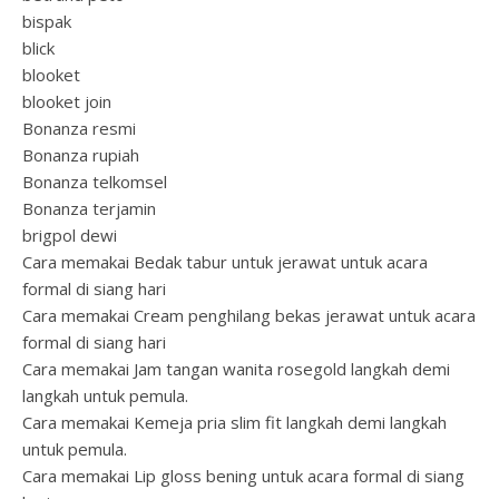
bispak
blick
blooket
blooket join
Bonanza resmi
Bonanza rupiah
Bonanza telkomsel
Bonanza terjamin
brigpol dewi
Cara memakai Bedak tabur untuk jerawat untuk acara
formal di siang hari
Cara memakai Cream penghilang bekas jerawat untuk acara
formal di siang hari
Cara memakai Jam tangan wanita rosegold langkah demi
langkah untuk pemula.
Cara memakai Kemeja pria slim fit langkah demi langkah
untuk pemula.
Cara memakai Lip gloss bening untuk acara formal di siang