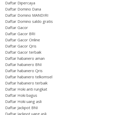
Daftar Dipercaya
Daftar Domino Dana
Daftar Domino MANDIRI
Daftar Domino saldo gratis
Daftar Gacor
Daftar Gacor BRI
Daftar Gacor Online
Daftar Gacor Qris
Daftar Gacor terbaik
Daftar habanero aman
Daftar habanero BNI
Daftar habanero Qris
Daftar habanero telkomsel
Daftar habanero terbaik
Daftar Hoki anti rungkat
Daftar Hoki bagus
Daftar Hoki uang asli
Daftar Jackpot BNI
Daftar Jackpot uang asli