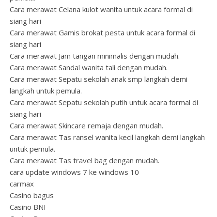
Cara merawat Celana kulot wanita untuk acara formal di
siang hari
Cara merawat Gamis brokat pesta untuk acara formal di
siang hari
Cara merawat Jam tangan minimalis dengan mudah.
Cara merawat Sandal wanita tali dengan mudah.
Cara merawat Sepatu sekolah anak smp langkah demi
langkah untuk pemula.
Cara merawat Sepatu sekolah putih untuk acara formal di
siang hari
Cara merawat Skincare remaja dengan mudah.
Cara merawat Tas ransel wanita kecil langkah demi langkah
untuk pemula.
Cara merawat Tas travel bag dengan mudah.
cara update windows 7 ke windows 10
carmax
Casino bagus
Casino BNI