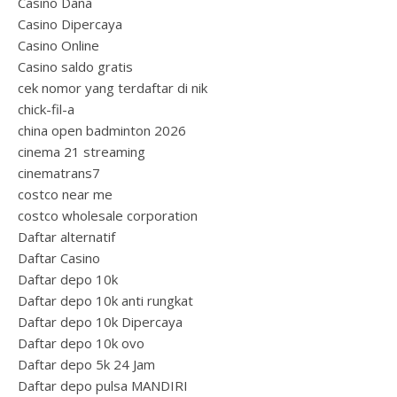
Casino Dana
Casino Dipercaya
Casino Online
Casino saldo gratis
cek nomor yang terdaftar di nik
chick-fil-a
china open badminton 2026
cinema 21 streaming
cinematrans7
costco near me
costco wholesale corporation
Daftar alternatif
Daftar Casino
Daftar depo 10k
Daftar depo 10k anti rungkat
Daftar depo 10k Dipercaya
Daftar depo 10k ovo
Daftar depo 5k 24 Jam
Daftar depo pulsa MANDIRI