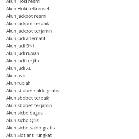
Akun Hoki resmi
Akun Hoki telkomsel
Akun Jackpot resmi
Akun Jackpot terbaik
Akun Jackpot terjamin
Akun Judi alternatif
Akun Judi BNI
Akun Judi rupiah
Akun Judi terjitu
Akun Judi XL
Akun ovo
Akun rupiah
Akun sbobet saldo gratis
Akun sbobet terbaik
Akun sbobet terjamin
Akun sicbo bagus
Akun sicbo Qris
Akun sicbo saldo gratis
Akun Slot anti rungkat