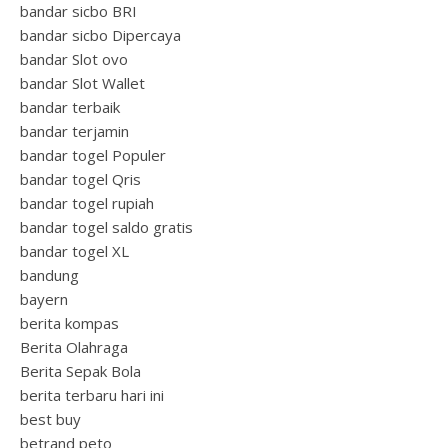
bandar sicbo BRI
bandar sicbo Dipercaya
bandar Slot ovo
bandar Slot Wallet
bandar terbaik
bandar terjamin
bandar togel Populer
bandar togel Qris
bandar togel rupiah
bandar togel saldo gratis
bandar togel XL
bandung
bayern
berita kompas
Berita Olahraga
Berita Sepak Bola
berita terbaru hari ini
best buy
betrand peto