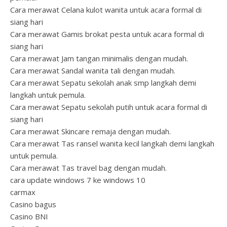
Cara merawat Celana kulot wanita untuk acara formal di
siang hari
Cara merawat Gamis brokat pesta untuk acara formal di
siang hari
Cara merawat Jam tangan minimalis dengan mudah.
Cara merawat Sandal wanita tali dengan mudah.
Cara merawat Sepatu sekolah anak smp langkah demi
langkah untuk pemula.
Cara merawat Sepatu sekolah putih untuk acara formal di
siang hari
Cara merawat Skincare remaja dengan mudah.
Cara merawat Tas ransel wanita kecil langkah demi langkah
untuk pemula.
Cara merawat Tas travel bag dengan mudah.
cara update windows 7 ke windows 10
carmax
Casino bagus
Casino BNI