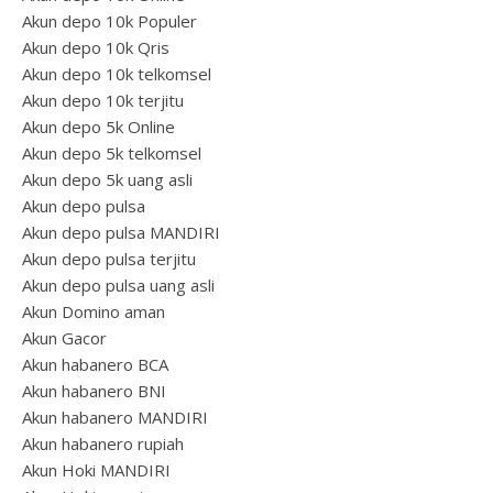
Akun depo 10k Populer
Akun depo 10k Qris
Akun depo 10k telkomsel
Akun depo 10k terjitu
Akun depo 5k Online
Akun depo 5k telkomsel
Akun depo 5k uang asli
Akun depo pulsa
Akun depo pulsa MANDIRI
Akun depo pulsa terjitu
Akun depo pulsa uang asli
Akun Domino aman
Akun Gacor
Akun habanero BCA
Akun habanero BNI
Akun habanero MANDIRI
Akun habanero rupiah
Akun Hoki MANDIRI