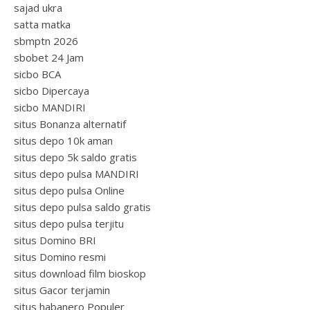
sajad ukra
satta matka
sbmptn 2026
sbobet 24 Jam
sicbo BCA
sicbo Dipercaya
sicbo MANDIRI
situs Bonanza alternatif
situs depo 10k aman
situs depo 5k saldo gratis
situs depo pulsa MANDIRI
situs depo pulsa Online
situs depo pulsa saldo gratis
situs depo pulsa terjitu
situs Domino BRI
situs Domino resmi
situs download film bioskop
situs Gacor terjamin
situs habanero Populer