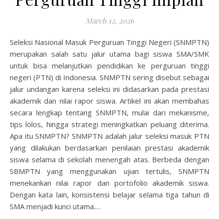
March 12, 2026
Seleksi Nasional Masuk Perguruan Tinggi Negeri (SNMPTN)
merupakan salah satu jalur utama bagi siswa SMA/SMK
untuk bisa melanjutkan pendidikan ke perguruan tinggi
negeri (PTN) di Indonesia. SNMPTN sering disebut sebagai
jalur undangan karena seleksi ini didasarkan pada prestasi
akademik dan nilai rapor siswa. Artikel ini akan membahas
secara lengkap tentang SNMPTN, mulai dari mekanisme,
tips lolos, hingga strategi meningkatkan peluang diterima.
Apa itu SNMPTN? SNMPTN adalah jalur seleksi masuk PTN
yang dilakukan berdasarkan penilaian prestasi akademik
siswa selama di sekolah menengah atas. Berbeda dengan
SBMPTN yang menggunakan ujian tertulis, SNMPTN
menekankan nilai rapor dan portofolio akademik siswa.
Dengan kata lain, konsistensi belajar selama tiga tahun di
SMA menjadi kunci utama.…