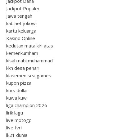
Jackpot Dana
Jackpot Populer
jawa tengah
kabinet jokowi
kartu keluarga
Kasino Online
kedutan mata kiri atas
kemenkumham
kisah nabi muhammad
kkn desa penari
klasemen sea games
kupon pizza
kurs dollar
kuwa kuwi
liga champion 2026
lirik lagu
live motogp
live tvri
lk21 dunia