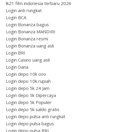
lk21 film indonesia terbaru 2026
Login anti rungkat
Login BCA
Login Bonanza bagus
Login Bonanza MANDIRI
Login Bonanza resmi
Login Bonanza uang asli
Login BRI
Login Casino uang asli
Login Dana
Login depo 10k ovo
Login depo 10k rupiah
Login depo 5k 24 Jam
Login depo 5k Dipercaya
Login depo 5k Populer
Login depo 5k saldo gratis
Login depo pulsa anti rungkat
Login depo pulsa bagus
Login depo pulsa BRI