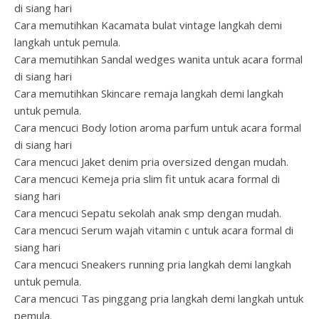
di siang hari
Cara memutihkan Kacamata bulat vintage langkah demi
langkah untuk pemula.
Cara memutihkan Sandal wedges wanita untuk acara formal
di siang hari
Cara memutihkan Skincare remaja langkah demi langkah
untuk pemula.
Cara mencuci Body lotion aroma parfum untuk acara formal
di siang hari
Cara mencuci Jaket denim pria oversized dengan mudah.
Cara mencuci Kemeja pria slim fit untuk acara formal di
siang hari
Cara mencuci Sepatu sekolah anak smp dengan mudah.
Cara mencuci Serum wajah vitamin c untuk acara formal di
siang hari
Cara mencuci Sneakers running pria langkah demi langkah
untuk pemula.
Cara mencuci Tas pinggang pria langkah demi langkah untuk
pemula.