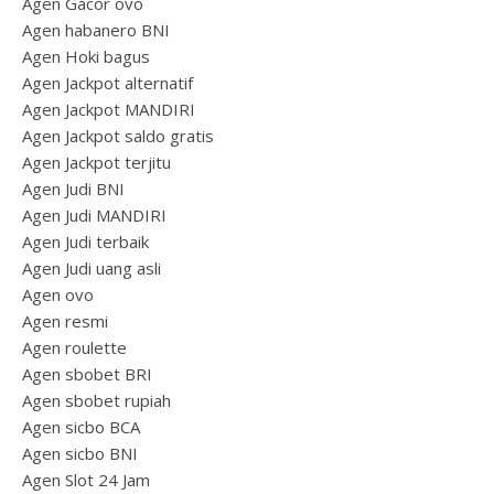
Agen Gacor ovo
Agen habanero BNI
Agen Hoki bagus
Agen Jackpot alternatif
Agen Jackpot MANDIRI
Agen Jackpot saldo gratis
Agen Jackpot terjitu
Agen Judi BNI
Agen Judi MANDIRI
Agen Judi terbaik
Agen Judi uang asli
Agen ovo
Agen resmi
Agen roulette
Agen sbobet BRI
Agen sbobet rupiah
Agen sicbo BCA
Agen sicbo BNI
Agen Slot 24 Jam