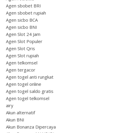
Agen sbobet BRI
Agen sbobet rupiah
Agen sicbo BCA
Agen sicbo BNI
Agen Slot 24 Jam
Agen Slot Populer
Agen Slot Qris
Agen Slot rupiah
Agen telkomsel
Agen tergacor
Agen togel anti rungkat
Agen togel online
Agen togel saldo gratis
Agen togel telkomsel
airy
Akun alternatif
Akun BNI
Akun Bonanza Dipercaya