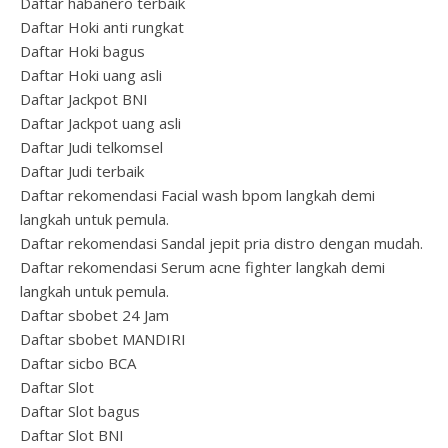
Daftar habanero terbaik
Daftar Hoki anti rungkat
Daftar Hoki bagus
Daftar Hoki uang asli
Daftar Jackpot BNI
Daftar Jackpot uang asli
Daftar Judi telkomsel
Daftar Judi terbaik
Daftar rekomendasi Facial wash bpom langkah demi
langkah untuk pemula.
Daftar rekomendasi Sandal jepit pria distro dengan mudah.
Daftar rekomendasi Serum acne fighter langkah demi
langkah untuk pemula.
Daftar sbobet 24 Jam
Daftar sbobet MANDIRI
Daftar sicbo BCA
Daftar Slot
Daftar Slot bagus
Daftar Slot BNI