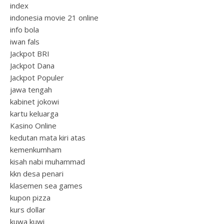
index
indonesia movie 21 online
info bola
iwan fals
Jackpot BRI
Jackpot Dana
Jackpot Populer
jawa tengah
kabinet jokowi
kartu keluarga
Kasino Online
kedutan mata kiri atas
kemenkumham
kisah nabi muhammad
kkn desa penari
klasemen sea games
kupon pizza
kurs dollar
kuwa kuwi