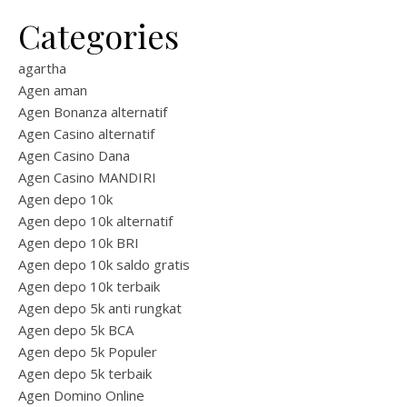
Categories
agartha
Agen aman
Agen Bonanza alternatif
Agen Casino alternatif
Agen Casino Dana
Agen Casino MANDIRI
Agen depo 10k
Agen depo 10k alternatif
Agen depo 10k BRI
Agen depo 10k saldo gratis
Agen depo 10k terbaik
Agen depo 5k anti rungkat
Agen depo 5k BCA
Agen depo 5k Populer
Agen depo 5k terbaik
Agen Domino Online