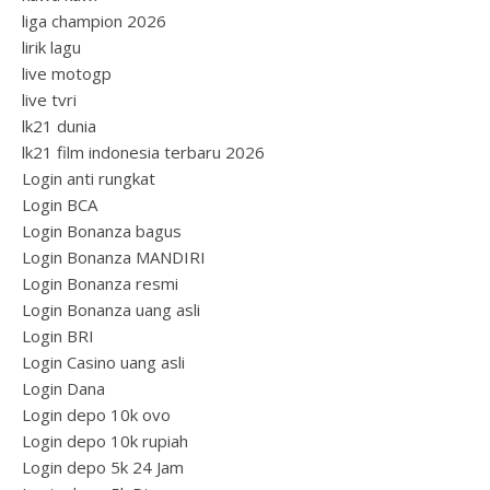
liga champion 2026
lirik lagu
live motogp
live tvri
lk21 dunia
lk21 film indonesia terbaru 2026
Login anti rungkat
Login BCA
Login Bonanza bagus
Login Bonanza MANDIRI
Login Bonanza resmi
Login Bonanza uang asli
Login BRI
Login Casino uang asli
Login Dana
Login depo 10k ovo
Login depo 10k rupiah
Login depo 5k 24 Jam