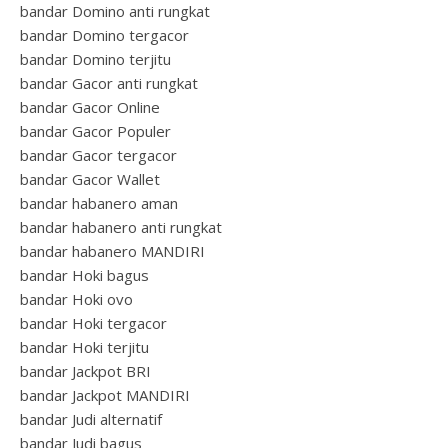
bandar Domino anti rungkat
bandar Domino tergacor
bandar Domino terjitu
bandar Gacor anti rungkat
bandar Gacor Online
bandar Gacor Populer
bandar Gacor tergacor
bandar Gacor Wallet
bandar habanero aman
bandar habanero anti rungkat
bandar habanero MANDIRI
bandar Hoki bagus
bandar Hoki ovo
bandar Hoki tergacor
bandar Hoki terjitu
bandar Jackpot BRI
bandar Jackpot MANDIRI
bandar Judi alternatif
bandar Judi bagus