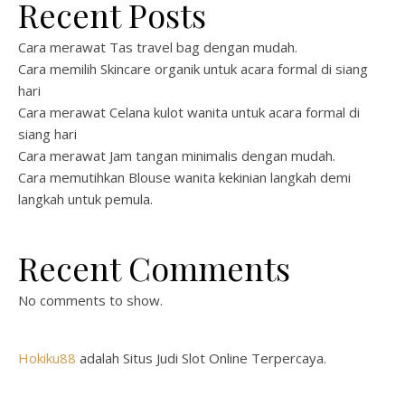
Recent Posts
Cara merawat Tas travel bag dengan mudah.
Cara memilih Skincare organik untuk acara formal di siang
hari
Cara merawat Celana kulot wanita untuk acara formal di
siang hari
Cara merawat Jam tangan minimalis dengan mudah.
Cara memutihkan Blouse wanita kekinian langkah demi
langkah untuk pemula.
Recent Comments
No comments to show.
Hokiku88
adalah Situs Judi Slot Online Terpercaya.