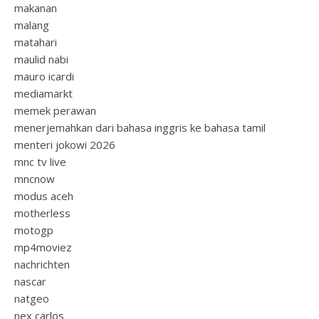
makanan
malang
matahari
maulid nabi
mauro icardi
mediamarkt
memek perawan
menerjemahkan dari bahasa inggris ke bahasa tamil
menteri jokowi 2026
mnc tv live
mncnow
modus aceh
motherless
motogp
mp4moviez
nachrichten
nascar
natgeo
nex carlos