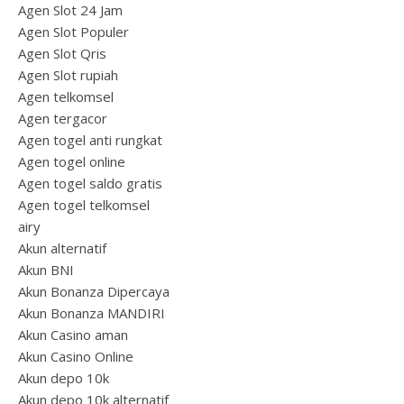
Agen Slot 24 Jam
Agen Slot Populer
Agen Slot Qris
Agen Slot rupiah
Agen telkomsel
Agen tergacor
Agen togel anti rungkat
Agen togel online
Agen togel saldo gratis
Agen togel telkomsel
airy
Akun alternatif
Akun BNI
Akun Bonanza Dipercaya
Akun Bonanza MANDIRI
Akun Casino aman
Akun Casino Online
Akun depo 10k
Akun depo 10k alternatif