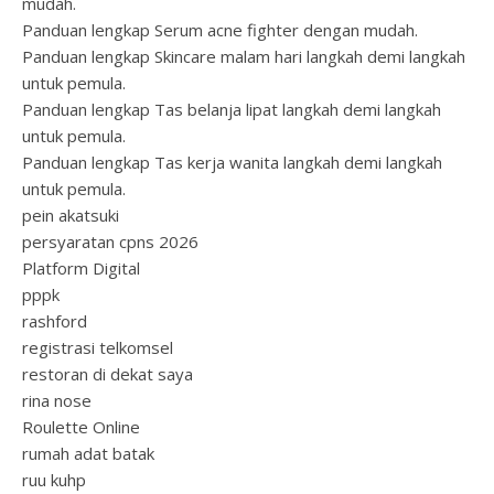
mudah.
Panduan lengkap Serum acne fighter dengan mudah.
Panduan lengkap Skincare malam hari langkah demi langkah
untuk pemula.
Panduan lengkap Tas belanja lipat langkah demi langkah
untuk pemula.
Panduan lengkap Tas kerja wanita langkah demi langkah
untuk pemula.
pein akatsuki
persyaratan cpns 2026
Platform Digital
pppk
rashford
registrasi telkomsel
restoran di dekat saya
rina nose
Roulette Online
rumah adat batak
ruu kuhp