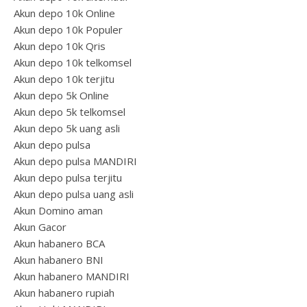
Akun depo 10k Online
Akun depo 10k Populer
Akun depo 10k Qris
Akun depo 10k telkomsel
Akun depo 10k terjitu
Akun depo 5k Online
Akun depo 5k telkomsel
Akun depo 5k uang asli
Akun depo pulsa
Akun depo pulsa MANDIRI
Akun depo pulsa terjitu
Akun depo pulsa uang asli
Akun Domino aman
Akun Gacor
Akun habanero BCA
Akun habanero BNI
Akun habanero MANDIRI
Akun habanero rupiah