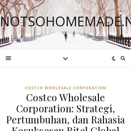
NOTSOHOMEMADE.
COSTCO WHOLESALE CORPORATION
Costco Wholesale
Corporation: Strategi,
Pertumbuhan, dan Rahasia
Kesuksesan Ritel Global