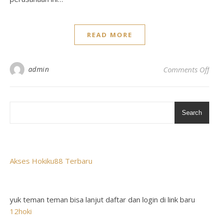
READ MORE
on 
admin
Comments Off
Search
Akses Hokiku88 Terbaru
yuk teman teman bisa lanjut daftar dan login di link baru
12hoki