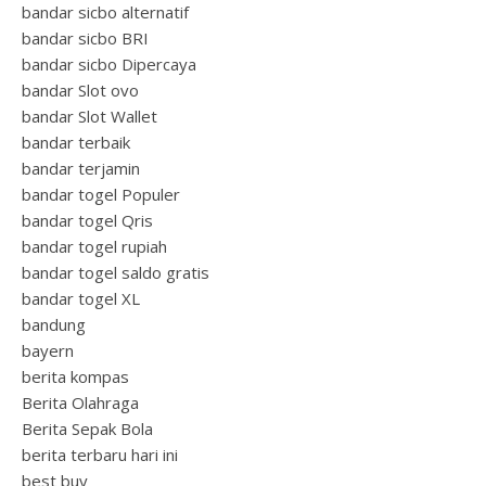
bandar sicbo alternatif
bandar sicbo BRI
bandar sicbo Dipercaya
bandar Slot ovo
bandar Slot Wallet
bandar terbaik
bandar terjamin
bandar togel Populer
bandar togel Qris
bandar togel rupiah
bandar togel saldo gratis
bandar togel XL
bandung
bayern
berita kompas
Berita Olahraga
Berita Sepak Bola
berita terbaru hari ini
best buy