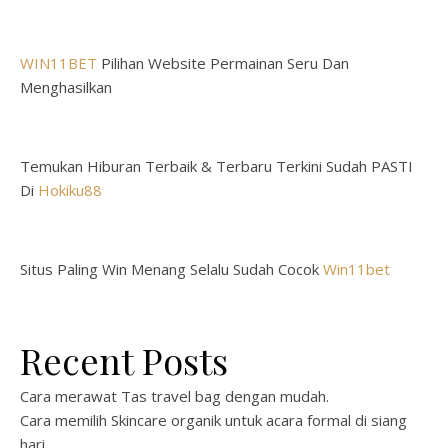
WIN11BET
Pilihan Website Permainan Seru Dan
Menghasilkan
Temukan Hiburan Terbaik & Terbaru Terkini Sudah PASTI
Di
Hokiku88
Situs Paling Win Menang Selalu Sudah Cocok
Win11bet
Recent Posts
Cara merawat Tas travel bag dengan mudah.
Cara memilih Skincare organik untuk acara formal di siang
hari