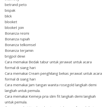
betrand peto
bispak
blick
blooket
blooket join
Bonanza resmi
Bonanza rupiah
Bonanza telkomsel
Bonanza terjamin
brigpol dewi
Cara memakai Bedak tabur untuk jerawat untuk acara
formal di siang hari
Cara memakai Cream penghilang bekas jerawat untuk acara
formal di siang hari
Cara memakai Jam tangan wanita rosegold langkah demi
langkah untuk pemula.
Cara memakai Kemeja pria slim fit langkah demi langkah
untuk pemula.