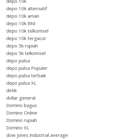
depo 10k
depo 10k alternatif
depo 10k aman
depo 10k BNI
depo 10k telkomsel
depo 10k tergacor
depo 5k rupiah
depo 5k telkomsel
depo pulsa
depo pulsa Populer
depo pulsa terbaik
depo pulsa XL
detik
dollar general
Domino bagus
Domino Online
Domino rupiah
Domino XL
dow jones industrial average