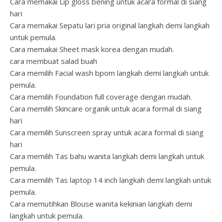
Cara memakai Lip gloss bening untuk acara formal di siang
hari
Cara memakai Sepatu lari pria original langkah demi langkah
untuk pemula.
Cara memakai Sheet mask korea dengan mudah.
cara membuat salad buah
Cara memilih Facial wash bpom langkah demi langkah untuk
pemula.
Cara memilih Foundation full coverage dengan mudah.
Cara memilih Skincare organik untuk acara formal di siang
hari
Cara memilih Sunscreen spray untuk acara formal di siang
hari
Cara memilih Tas bahu wanita langkah demi langkah untuk
pemula.
Cara memilih Tas laptop 14 inch langkah demi langkah untuk
pemula.
Cara memutihkan Blouse wanita kekinian langkah demi
langkah untuk pemula.