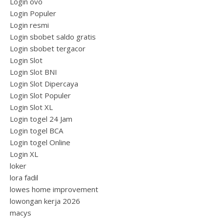
Login ovo
Login Populer
Login resmi
Login sbobet saldo gratis
Login sbobet tergacor
Login Slot
Login Slot BNI
Login Slot Dipercaya
Login Slot Populer
Login Slot XL
Login togel 24 Jam
Login togel BCA
Login togel Online
Login XL
loker
lora fadil
lowes home improvement
lowongan kerja 2026
macys