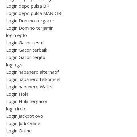
Login depo pulsa BRI
Login depo pulsa MANDIRI
Login Domino tergacor
Login Domino terjamin
login epfo
Login Gacor resmi
Login Gacor terbaik
Login Gacor terjitu
login gst
Login habanero alternatif
Login habanero telkomsel
Login habanero Wallet
Login Hoki
Login Hoki tergacor
login irctc
Login Jackpot ovo
Login Judi Online
Login Online