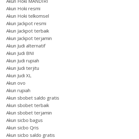
Akun Hoki MANDIRI
Akun Hoki resmi
Akun Hoki telkomsel
Akun Jackpot resmi
Akun Jackpot terbaik
Akun Jackpot terjamin
Akun Judi alternatif
Akun Judi BNI
Akun Judi rupiah
Akun Judi terjitu
Akun Judi XL
Akun ovo
Akun rupiah
Akun sbobet saldo gratis
Akun sbobet terbaik
Akun sbobet terjamin
Akun sicbo bagus
Akun sicbo Qris
Akun sicbo saldo gratis