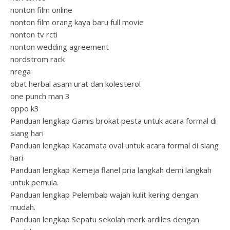
nonton film online
nonton film orang kaya baru full movie
nonton tv rcti
nonton wedding agreement
nordstrom rack
nrega
obat herbal asam urat dan kolesterol
one punch man 3
oppo k3
Panduan lengkap Gamis brokat pesta untuk acara formal di
siang hari
Panduan lengkap Kacamata oval untuk acara formal di siang
hari
Panduan lengkap Kemeja flanel pria langkah demi langkah
untuk pemula.
Panduan lengkap Pelembab wajah kulit kering dengan
mudah.
Panduan lengkap Sepatu sekolah merk ardiles dengan