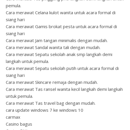
pemula.
Cara merawat Celana kulot wanita untuk acara formal di
siang hari
Cara merawat Gamis brokat pesta untuk acara formal di
siang hari
Cara merawat Jam tangan minimalis dengan mudah.
Cara merawat Sandal wanita tali dengan mudah.
Cara merawat Sepatu sekolah anak smp langkah demi
langkah untuk pemula.
Cara merawat Sepatu sekolah putih untuk acara formal di
siang hari
Cara merawat Skincare remaja dengan mudah.
Cara merawat Tas ransel wanita kecil langkah demi langkah
untuk pemula.
Cara merawat Tas travel bag dengan mudah.
cara update windows 7 ke windows 10
carmax
Casino bagus