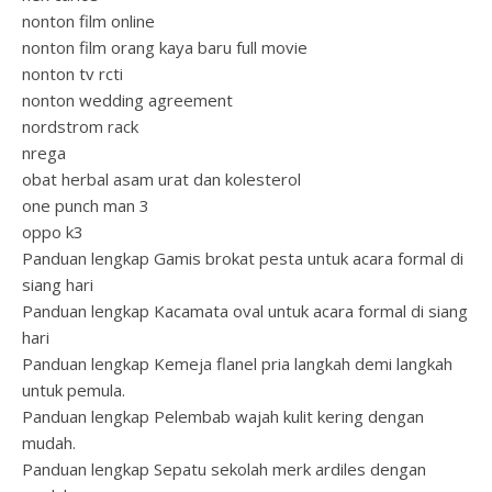
nonton film online
nonton film orang kaya baru full movie
nonton tv rcti
nonton wedding agreement
nordstrom rack
nrega
obat herbal asam urat dan kolesterol
one punch man 3
oppo k3
Panduan lengkap Gamis brokat pesta untuk acara formal di
siang hari
Panduan lengkap Kacamata oval untuk acara formal di siang
hari
Panduan lengkap Kemeja flanel pria langkah demi langkah
untuk pemula.
Panduan lengkap Pelembab wajah kulit kering dengan
mudah.
Panduan lengkap Sepatu sekolah merk ardiles dengan