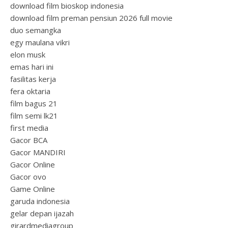
download film bioskop indonesia
download film preman pensiun 2026 full movie
duo semangka
egy maulana vikri
elon musk
emas hari ini
fasilitas kerja
fera oktaria
film bagus 21
film semi lk21
first media
Gacor BCA
Gacor MANDIRI
Gacor Online
Gacor ovo
Game Online
garuda indonesia
gelar depan ijazah
girardmediagroup