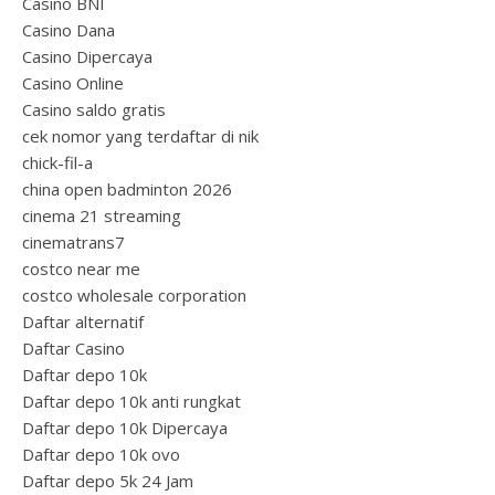
Casino BNI
Casino Dana
Casino Dipercaya
Casino Online
Casino saldo gratis
cek nomor yang terdaftar di nik
chick-fil-a
china open badminton 2026
cinema 21 streaming
cinematrans7
costco near me
costco wholesale corporation
Daftar alternatif
Daftar Casino
Daftar depo 10k
Daftar depo 10k anti rungkat
Daftar depo 10k Dipercaya
Daftar depo 10k ovo
Daftar depo 5k 24 Jam