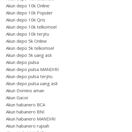
Akun depo 10k Online
Akun depo 10k Populer
Akun depo 10k Qris
Akun depo 10k telkomsel
Akun depo 10k terjitu
Akun depo 5k Online
Akun depo 5k telkomsel
Akun depo 5k uang asli
Akun depo pulsa
Akun depo pulsa MANDIRI
Akun depo pulsa terjitu
Akun depo pulsa uang asli
Akun Domino aman
Akun Gacor
Akun habanero BCA
Akun habanero BNI
Akun habanero MANDIRI
Akun habanero rupiah