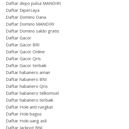
Daftar depo pulsa MANDIRI
Daftar Dipercaya
Daftar Domino Dana
Daftar Domino MANDIRI
Daftar Domino saldo gratis
Daftar Gacor
Daftar Gacor BRI
Daftar Gacor Online
Daftar Gacor Qris
Daftar Gacor terbaik
Daftar habanero aman
Daftar habanero BNI
Daftar habanero Qris
Daftar habanero telkomsel
Daftar habanero terbaik
Daftar Hoki anti rungkat
Daftar Hoki bagus
Daftar Hoki uang asli
Daftar Jackpot BNI