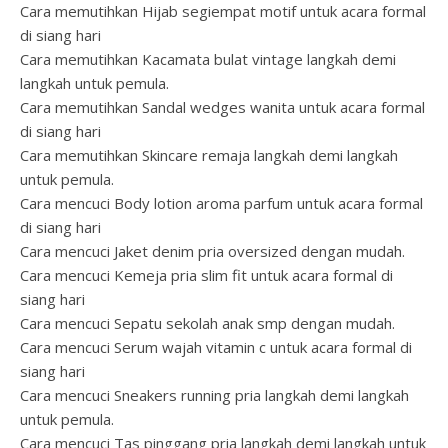
Cara memutihkan Hijab segiempat motif untuk acara formal
di siang hari
Cara memutihkan Kacamata bulat vintage langkah demi
langkah untuk pemula.
Cara memutihkan Sandal wedges wanita untuk acara formal
di siang hari
Cara memutihkan Skincare remaja langkah demi langkah
untuk pemula.
Cara mencuci Body lotion aroma parfum untuk acara formal
di siang hari
Cara mencuci Jaket denim pria oversized dengan mudah.
Cara mencuci Kemeja pria slim fit untuk acara formal di
siang hari
Cara mencuci Sepatu sekolah anak smp dengan mudah.
Cara mencuci Serum wajah vitamin c untuk acara formal di
siang hari
Cara mencuci Sneakers running pria langkah demi langkah
untuk pemula.
Cara mencuci Tas pinggang pria langkah demi langkah untuk