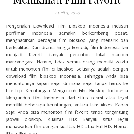
April 3, 2026
Pengenalan Download Film Bioskop Indonesia Industri
perfilman Indonesia semakin berkembang pesat,
menghadirkan berbagai film bioskop yang menarik dan
berkualitas. Dari drama hingga komedi, film Indonesia kini
menjadi favorit banyak penonton lokal maupun
mancanegara. Namun, tidak semua orang memiliki waktu
untuk menonton film di bioskop. Solusinya adalah dengan
download film bioskop Indonesia, sehingga Anda bisa
menontonnya kapan saja, di mana saja, tanpa harus ke
bioskop. Keuntungan Mengunduh Film Bioskop Indonesia
Mengunduh film Indonesia dari situs resmi atau legal
memiliki beberapa keuntungan, antara lain: Akses Kapan
Saja: Anda bisa menonton film favorit tanpa tergantung
jadwal bioskop. Kualitas HD: Banyak situs legal
menawarkan film dengan kualitas HD atau Full HD. Hemat
Biaya: Beberapa…