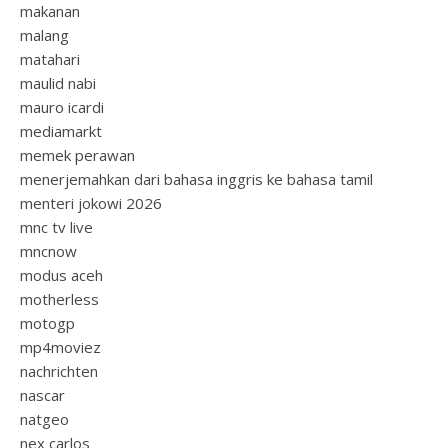
makanan
malang
matahari
maulid nabi
mauro icardi
mediamarkt
memek perawan
menerjemahkan dari bahasa inggris ke bahasa tamil
menteri jokowi 2026
mnc tv live
mncnow
modus aceh
motherless
motogp
mp4moviez
nachrichten
nascar
natgeo
nex carlos