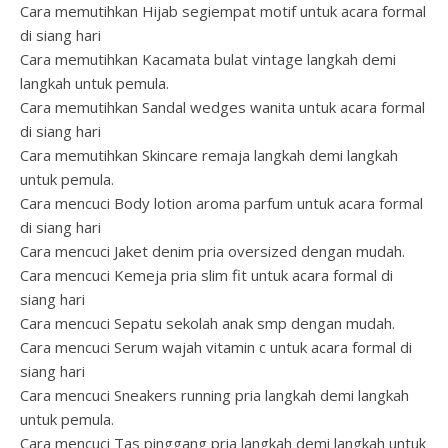
Cara memutihkan Hijab segiempat motif untuk acara formal
di siang hari
Cara memutihkan Kacamata bulat vintage langkah demi
langkah untuk pemula.
Cara memutihkan Sandal wedges wanita untuk acara formal
di siang hari
Cara memutihkan Skincare remaja langkah demi langkah
untuk pemula.
Cara mencuci Body lotion aroma parfum untuk acara formal
di siang hari
Cara mencuci Jaket denim pria oversized dengan mudah.
Cara mencuci Kemeja pria slim fit untuk acara formal di
siang hari
Cara mencuci Sepatu sekolah anak smp dengan mudah.
Cara mencuci Serum wajah vitamin c untuk acara formal di
siang hari
Cara mencuci Sneakers running pria langkah demi langkah
untuk pemula.
Cara mencuci Tas pinggang pria langkah demi langkah untuk