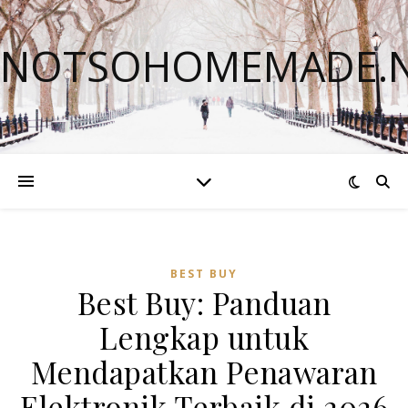
NOTSOHOMEMADE.
BEST BUY
Best Buy: Panduan
Lengkap untuk
Mendapatkan Penawaran
Elektronik Terbaik di 2026