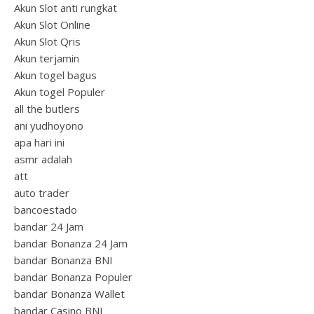
Akun Slot anti rungkat
Akun Slot Online
Akun Slot Qris
Akun terjamin
Akun togel bagus
Akun togel Populer
all the butlers
ani yudhoyono
apa hari ini
asmr adalah
att
auto trader
bancoestado
bandar 24 Jam
bandar Bonanza 24 Jam
bandar Bonanza BNI
bandar Bonanza Populer
bandar Bonanza Wallet
bandar Casino BNI