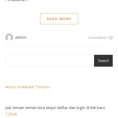
READ MORE
on
admin
Comments Off
Search
Akses Hokiku88 Terbaru
yuk teman teman bisa lanjut daftar dan login di link baru
12hoki