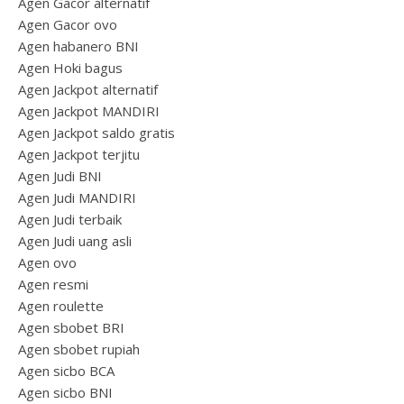
Agen Gacor alternatif
Agen Gacor ovo
Agen habanero BNI
Agen Hoki bagus
Agen Jackpot alternatif
Agen Jackpot MANDIRI
Agen Jackpot saldo gratis
Agen Jackpot terjitu
Agen Judi BNI
Agen Judi MANDIRI
Agen Judi terbaik
Agen Judi uang asli
Agen ovo
Agen resmi
Agen roulette
Agen sbobet BRI
Agen sbobet rupiah
Agen sicbo BCA
Agen sicbo BNI