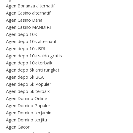
Agen Bonanza alternatif
Agen Casino alternatif
Agen Casino Dana
Agen Casino MANDIRI
Agen depo 10k
Agen depo 10k alternatif
Agen depo 10k BRI
Agen depo 10k saldo gratis
Agen depo 10k terbaik
Agen depo 5k anti rungkat
Agen depo 5k BCA
Agen depo 5k Populer
Agen depo 5k terbaik
Agen Domino Online
Agen Domino Populer
Agen Domino terjamin
Agen Domino terjitu
Agen Gacor