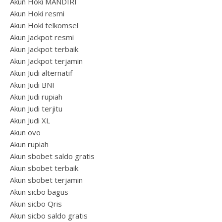
Akun Hoki MANDIRI
Akun Hoki resmi
Akun Hoki telkomsel
Akun Jackpot resmi
Akun Jackpot terbaik
Akun Jackpot terjamin
Akun Judi alternatif
Akun Judi BNI
Akun Judi rupiah
Akun Judi terjitu
Akun Judi XL
Akun ovo
Akun rupiah
Akun sbobet saldo gratis
Akun sbobet terbaik
Akun sbobet terjamin
Akun sicbo bagus
Akun sicbo Qris
Akun sicbo saldo gratis