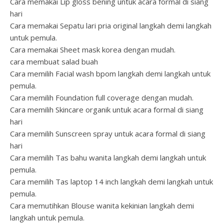
Cara memakai Lip gloss bening untuk acara formal di siang
hari
Cara memakai Sepatu lari pria original langkah demi langkah
untuk pemula.
Cara memakai Sheet mask korea dengan mudah.
cara membuat salad buah
Cara memilih Facial wash bpom langkah demi langkah untuk
pemula.
Cara memilih Foundation full coverage dengan mudah.
Cara memilih Skincare organik untuk acara formal di siang
hari
Cara memilih Sunscreen spray untuk acara formal di siang
hari
Cara memilih Tas bahu wanita langkah demi langkah untuk
pemula.
Cara memilih Tas laptop 14 inch langkah demi langkah untuk
pemula.
Cara memutihkan Blouse wanita kekinian langkah demi
langkah untuk pemula.