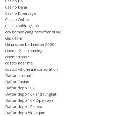
Casino BNI
Casino Dana
Casino Dipercaya
Casino Online
Casino saldo gratis
cek nomor yang terdaftar di nik
chick-fil-a
china open badminton 2026
cinema 21 streaming
cinematrans7
costco near me
costco wholesale corporation
Daftar alternatif
Daftar Casino
Daftar depo 10k
Daftar depo 10k anti rungkat
Daftar depo 10k Dipercaya
Daftar depo 10k ovo
Daftar depo 5k 24 Jam