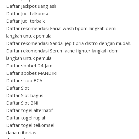
Daftar Jackpot uang asli
Daftar Judi telkomsel
Daftar Judi terbaik
Daftar rekomendasi Facial wash bpom langkah demi
langkah untuk pemula.
Daftar rekomendasi Sandal jepit pria distro dengan mudah.
Daftar rekomendasi Serum acne fighter langkah demi
langkah untuk pemula.
Daftar sbobet 24 Jam
Daftar sbobet MANDIRI
Daftar sicbo BCA
Daftar Slot
Daftar Slot bagus
Daftar Slot BNI
Daftar togel alternatif
Daftar togel rupiah
Daftar togel telkomsel
danau tiberias