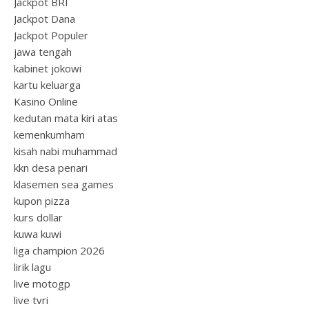
Jackpot BRI
Jackpot Dana
Jackpot Populer
jawa tengah
kabinet jokowi
kartu keluarga
Kasino Online
kedutan mata kiri atas
kemenkumham
kisah nabi muhammad
kkn desa penari
klasemen sea games
kupon pizza
kurs dollar
kuwa kuwi
liga champion 2026
lirik lagu
live motogp
live tvri