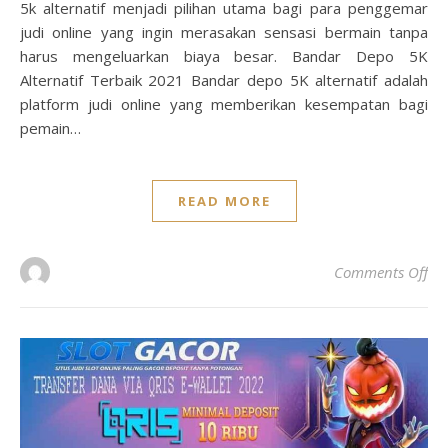
5k alternatif menjadi pilihan utama bagi para penggemar
judi online yang ingin merasakan sensasi bermain tanpa
harus mengeluarkan biaya besar. Bandar Depo 5K
Alternatif Terbaik 2021 Bandar depo 5K alternatif adalah
platform judi online yang memberikan kesempatan bagi
pemain…
READ MORE
on 
Comments Off