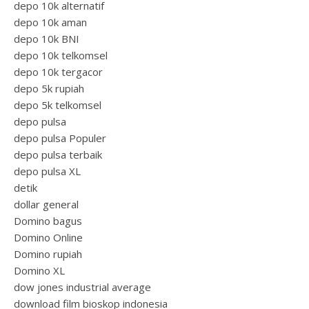
depo 10k alternatif
depo 10k aman
depo 10k BNI
depo 10k telkomsel
depo 10k tergacor
depo 5k rupiah
depo 5k telkomsel
depo pulsa
depo pulsa Populer
depo pulsa terbaik
depo pulsa XL
detik
dollar general
Domino bagus
Domino Online
Domino rupiah
Domino XL
dow jones industrial average
download film bioskop indonesia