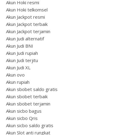
Akun Hoki resmi
Akun Hoki telkomsel
Akun Jackpot resmi
Akun Jackpot terbaik
Akun Jackpot terjamin
Akun Judi alternatif
Akun Judi BNI
Akun Judi rupiah
Akun Judi terjitu
Akun Judi XL
Akun ovo
Akun rupiah
Akun sbobet saldo gratis
Akun sbobet terbaik
Akun sbobet terjamin
Akun sicbo bagus
Akun sicbo Qris
Akun sicbo saldo gratis
Akun Slot anti rungkat