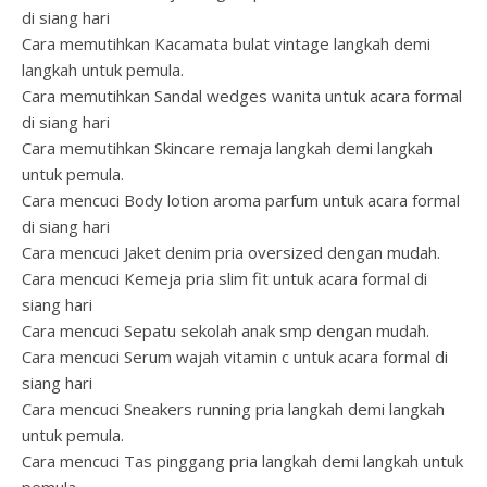
di siang hari
Cara memutihkan Kacamata bulat vintage langkah demi
langkah untuk pemula.
Cara memutihkan Sandal wedges wanita untuk acara formal
di siang hari
Cara memutihkan Skincare remaja langkah demi langkah
untuk pemula.
Cara mencuci Body lotion aroma parfum untuk acara formal
di siang hari
Cara mencuci Jaket denim pria oversized dengan mudah.
Cara mencuci Kemeja pria slim fit untuk acara formal di
siang hari
Cara mencuci Sepatu sekolah anak smp dengan mudah.
Cara mencuci Serum wajah vitamin c untuk acara formal di
siang hari
Cara mencuci Sneakers running pria langkah demi langkah
untuk pemula.
Cara mencuci Tas pinggang pria langkah demi langkah untuk
pemula.