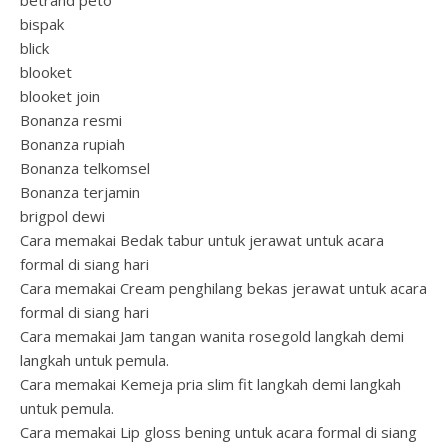
bispak
blick
blooket
blooket join
Bonanza resmi
Bonanza rupiah
Bonanza telkomsel
Bonanza terjamin
brigpol dewi
Cara memakai Bedak tabur untuk jerawat untuk acara
formal di siang hari
Cara memakai Cream penghilang bekas jerawat untuk acara
formal di siang hari
Cara memakai Jam tangan wanita rosegold langkah demi
langkah untuk pemula.
Cara memakai Kemeja pria slim fit langkah demi langkah
untuk pemula.
Cara memakai Lip gloss bening untuk acara formal di siang