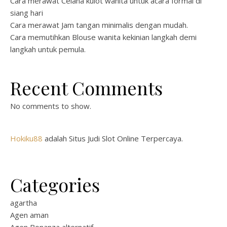
Cara merawat Celana kulot wanita untuk acara formal di
siang hari
Cara merawat Jam tangan minimalis dengan mudah.
Cara memutihkan Blouse wanita kekinian langkah demi
langkah untuk pemula.
Recent Comments
No comments to show.
Hokiku88
adalah Situs Judi Slot Online Terpercaya.
Categories
agartha
Agen aman
Agen Bonanza alternatif