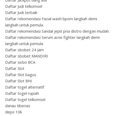
Daftar Judi telkomsel
Daftar Judi terbaik
Daftar rekomendasi Facial wash bpom langkah demi
langkah untuk pemula.
Daftar rekomendasi Sandal jepit pria distro dengan mudah.
Daftar rekomendasi Serum acne fighter langkah demi
langkah untuk pemula.
Daftar sbobet 24 Jam
Daftar sbobet MANDIRI
Daftar sicbo BCA
Daftar Slot
Daftar Slot bagus
Daftar Slot BNI
Daftar togel alternatif
Daftar togel rupiah
Daftar togel telkomsel
danau tiberias
depo 10k