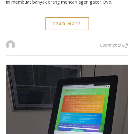
ini membuat banyak orang mencari agen gacor Ovo…
READ MORE
on
Comments Off