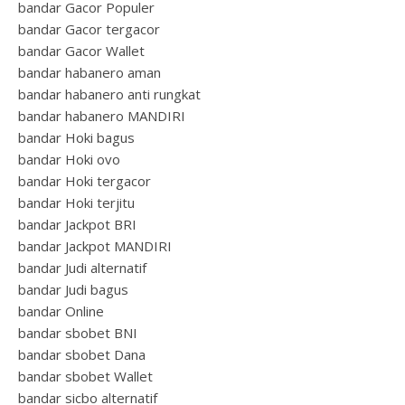
bandar Gacor Populer
bandar Gacor tergacor
bandar Gacor Wallet
bandar habanero aman
bandar habanero anti rungkat
bandar habanero MANDIRI
bandar Hoki bagus
bandar Hoki ovo
bandar Hoki tergacor
bandar Hoki terjitu
bandar Jackpot BRI
bandar Jackpot MANDIRI
bandar Judi alternatif
bandar Judi bagus
bandar Online
bandar sbobet BNI
bandar sbobet Dana
bandar sbobet Wallet
bandar sicbo alternatif