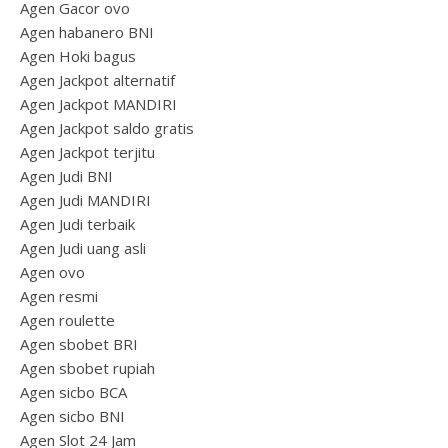
Agen Gacor ovo
Agen habanero BNI
Agen Hoki bagus
Agen Jackpot alternatif
Agen Jackpot MANDIRI
Agen Jackpot saldo gratis
Agen Jackpot terjitu
Agen Judi BNI
Agen Judi MANDIRI
Agen Judi terbaik
Agen Judi uang asli
Agen ovo
Agen resmi
Agen roulette
Agen sbobet BRI
Agen sbobet rupiah
Agen sicbo BCA
Agen sicbo BNI
Agen Slot 24 Jam