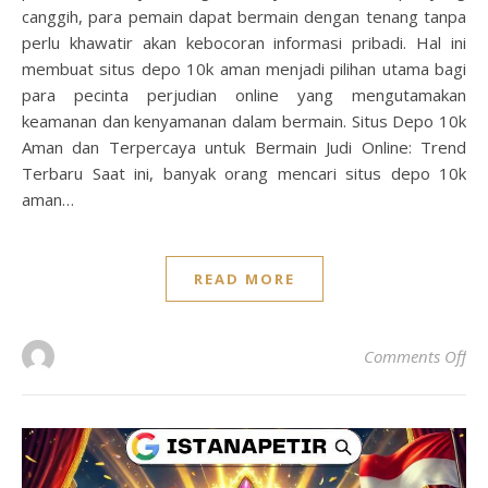
canggih, para pemain dapat bermain dengan tenang tanpa
perlu khawatir akan kebocoran informasi pribadi. Hal ini
membuat situs depo 10k aman menjadi pilihan utama bagi
para pecinta perjudian online yang mengutamakan
keamanan dan kenyamanan dalam bermain. Situs Depo 10k
Aman dan Terpercaya untuk Bermain Judi Online: Trend
Terbaru Saat ini, banyak orang mencari situs depo 10k
aman…
READ MORE
on
Comments Off