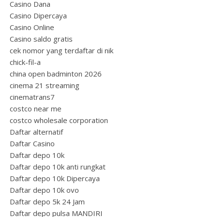
Casino Dana
Casino Dipercaya
Casino Online
Casino saldo gratis
cek nomor yang terdaftar di nik
chick-fil-a
china open badminton 2026
cinema 21 streaming
cinematrans7
costco near me
costco wholesale corporation
Daftar alternatif
Daftar Casino
Daftar depo 10k
Daftar depo 10k anti rungkat
Daftar depo 10k Dipercaya
Daftar depo 10k ovo
Daftar depo 5k 24 Jam
Daftar depo pulsa MANDIRI