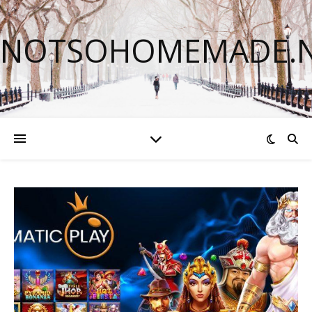
NOTSOHOMEMADE.