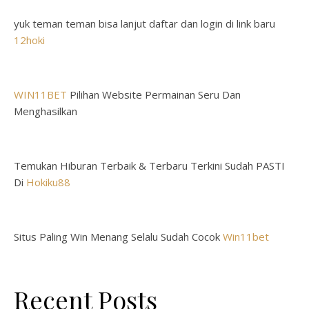
yuk teman teman bisa lanjut daftar dan login di link baru
12hoki
WIN11BET
Pilihan Website Permainan Seru Dan
Menghasilkan
Temukan Hiburan Terbaik & Terbaru Terkini Sudah PASTI
Di
Hokiku88
Situs Paling Win Menang Selalu Sudah Cocok
Win11bet
Recent Posts