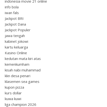
indonesia movie 21 online
info bola
iwan fals
Jackpot BRI
Jackpot Dana
Jackpot Populer
jawa tengah
kabinet jokowi
kartu keluarga
Kasino Online
kedutan mata kiri atas
kemenkumham
kisah nabi muhammad
kkn desa penari
klasemen sea games
kupon pizza
kurs dollar
kuwa kuwi
liga champion 2026