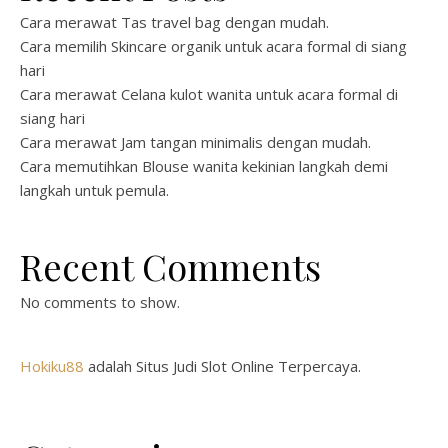
Cara merawat Tas travel bag dengan mudah.
Cara memilih Skincare organik untuk acara formal di siang
hari
Cara merawat Celana kulot wanita untuk acara formal di
siang hari
Cara merawat Jam tangan minimalis dengan mudah.
Cara memutihkan Blouse wanita kekinian langkah demi
langkah untuk pemula.
Recent Comments
No comments to show.
Hokiku88
adalah Situs Judi Slot Online Terpercaya.