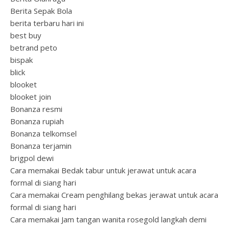
Berita Sepak Bola
berita terbaru hari ini
best buy
betrand peto
bispak
blick
blooket
blooket join
Bonanza resmi
Bonanza rupiah
Bonanza telkomsel
Bonanza terjamin
brigpol dewi
Cara memakai Bedak tabur untuk jerawat untuk acara
formal di siang hari
Cara memakai Cream penghilang bekas jerawat untuk acara
formal di siang hari
Cara memakai Jam tangan wanita rosegold langkah demi