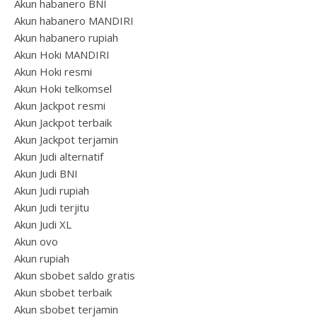
Akun habanero BNI
Akun habanero MANDIRI
Akun habanero rupiah
Akun Hoki MANDIRI
Akun Hoki resmi
Akun Hoki telkomsel
Akun Jackpot resmi
Akun Jackpot terbaik
Akun Jackpot terjamin
Akun Judi alternatif
Akun Judi BNI
Akun Judi rupiah
Akun Judi terjitu
Akun Judi XL
Akun ovo
Akun rupiah
Akun sbobet saldo gratis
Akun sbobet terbaik
Akun sbobet terjamin