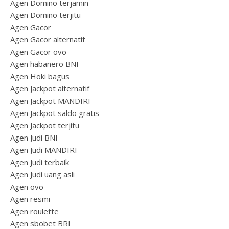
Agen Domino terjamin
Agen Domino terjitu
Agen Gacor
Agen Gacor alternatif
Agen Gacor ovo
Agen habanero BNI
Agen Hoki bagus
Agen Jackpot alternatif
Agen Jackpot MANDIRI
Agen Jackpot saldo gratis
Agen Jackpot terjitu
Agen Judi BNI
Agen Judi MANDIRI
Agen Judi terbaik
Agen Judi uang asli
Agen ovo
Agen resmi
Agen roulette
Agen sbobet BRI