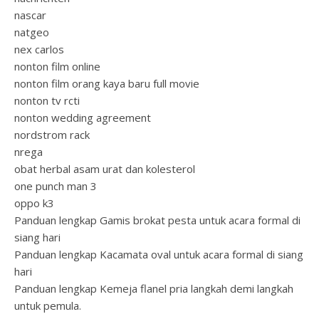
nascar
natgeo
nex carlos
nonton film online
nonton film orang kaya baru full movie
nonton tv rcti
nonton wedding agreement
nordstrom rack
nrega
obat herbal asam urat dan kolesterol
one punch man 3
oppo k3
Panduan lengkap Gamis brokat pesta untuk acara formal di
siang hari
Panduan lengkap Kacamata oval untuk acara formal di siang
hari
Panduan lengkap Kemeja flanel pria langkah demi langkah
untuk pemula.