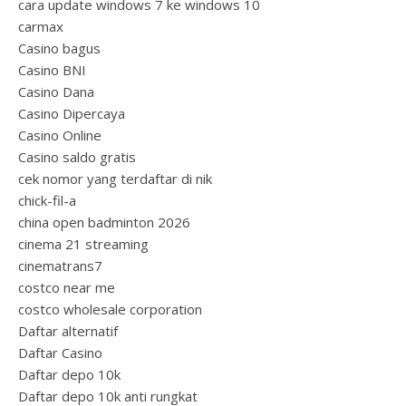
cara update windows 7 ke windows 10
carmax
Casino bagus
Casino BNI
Casino Dana
Casino Dipercaya
Casino Online
Casino saldo gratis
cek nomor yang terdaftar di nik
chick-fil-a
china open badminton 2026
cinema 21 streaming
cinematrans7
costco near me
costco wholesale corporation
Daftar alternatif
Daftar Casino
Daftar depo 10k
Daftar depo 10k anti rungkat