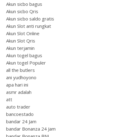
Akun sicbo bagus
Akun sicbo Qris
Akun sicbo saldo gratis
Akun Slot anti rungkat
Akun Slot Online
Akun Slot Qris
Akun terjamin
Akun togel bagus
Akun togel Populer
all the butlers
ani yudhoyono
apa hari ini
asmr adalah
att
auto trader
bancoestado
bandar 24 Jam
bandar Bonanza 24 Jam
bandar Bonanza BNI