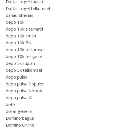
Daftar togel rupiah
Daftar togel telkomsel
danau tiberias
depo 10k
depo 10k alternatif
depo 10k aman
depo 10k BNI
depo 10k telkomsel
depo 10k tergacor
depo 5k rupiah
depo 5k telkomsel
depo pulsa
depo pulsa Populer
depo pulsa terbaik
depo pulsa XL
detik
dollar general
Domino bagus
Domino Online