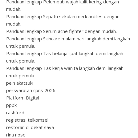
Panduan lengkap Pelembab wajah kulit kering dengan
mudah.
Panduan lengkap Sepatu sekolah merk ardiles dengan
mudah.
Panduan lengkap Serum acne fighter dengan mudah.
Panduan lengkap Skincare malam hari langkah demi langkah
untuk pemula.
Panduan lengkap Tas belanja lipat langkah demi langkah
untuk pemula.
Panduan lengkap Tas kerja wanita langkah demi langkah
untuk pemula.
pein akatsuki
persyaratan cpns 2026
Platform Digital
pppk
rashford
registrasi telkomsel
restoran di dekat saya
rina nose