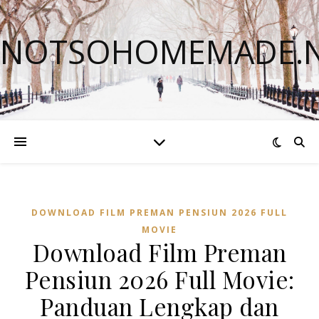
NOTSOHOMEMADE.
DOWNLOAD FILM PREMAN PENSIUN 2026 FULL
MOVIE
Download Film Preman
Pensiun 2026 Full Movie:
Panduan Lengkap dan