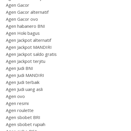
Agen Gacor
Agen Gacor alternatif
Agen Gacor ovo
Agen habanero BNI
Agen Hoki bagus
Agen Jackpot alternatif
Agen Jackpot MANDIRI
Agen Jackpot saldo gratis
Agen Jackpot terjitu
Agen Judi BNI
Agen Judi MANDIRI
Agen Judi terbaik
Agen Judi uang asli
Agen ovo
Agen resmi
Agen roulette
Agen sbobet BRI
Agen sbobet rupiah