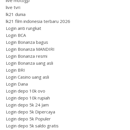
live motogp
live tvri
lk21 dunia
lk21 film indonesia terbaru 2026
Login anti rungkat
Login BCA
Login Bonanza bagus
Login Bonanza MANDIRI
Login Bonanza resmi
Login Bonanza uang asli
Login BRI
Login Casino uang asli
Login Dana
Login depo 10k ovo
Login depo 10k rupiah
Login depo 5k 24 Jam
Login depo 5k Dipercaya
Login depo 5k Populer
Login depo 5k saldo gratis