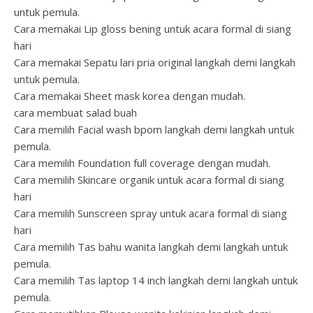
untuk pemula.
Cara memakai Lip gloss bening untuk acara formal di siang
hari
Cara memakai Sepatu lari pria original langkah demi langkah
untuk pemula.
Cara memakai Sheet mask korea dengan mudah.
cara membuat salad buah
Cara memilih Facial wash bpom langkah demi langkah untuk
pemula.
Cara memilih Foundation full coverage dengan mudah.
Cara memilih Skincare organik untuk acara formal di siang
hari
Cara memilih Sunscreen spray untuk acara formal di siang
hari
Cara memilih Tas bahu wanita langkah demi langkah untuk
pemula.
Cara memilih Tas laptop 14 inch langkah demi langkah untuk
pemula.