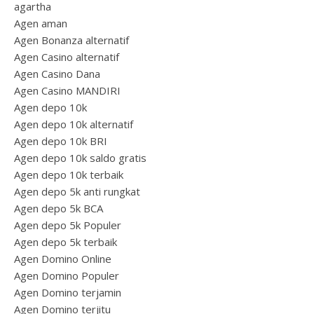
agartha
Agen aman
Agen Bonanza alternatif
Agen Casino alternatif
Agen Casino Dana
Agen Casino MANDIRI
Agen depo 10k
Agen depo 10k alternatif
Agen depo 10k BRI
Agen depo 10k saldo gratis
Agen depo 10k terbaik
Agen depo 5k anti rungkat
Agen depo 5k BCA
Agen depo 5k Populer
Agen depo 5k terbaik
Agen Domino Online
Agen Domino Populer
Agen Domino terjamin
Agen Domino terjitu