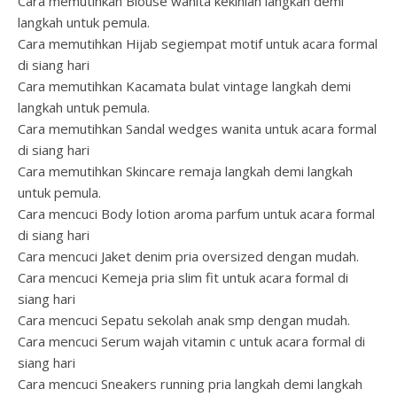
Cara memutihkan Blouse wanita kekinian langkah demi
langkah untuk pemula.
Cara memutihkan Hijab segiempat motif untuk acara formal
di siang hari
Cara memutihkan Kacamata bulat vintage langkah demi
langkah untuk pemula.
Cara memutihkan Sandal wedges wanita untuk acara formal
di siang hari
Cara memutihkan Skincare remaja langkah demi langkah
untuk pemula.
Cara mencuci Body lotion aroma parfum untuk acara formal
di siang hari
Cara mencuci Jaket denim pria oversized dengan mudah.
Cara mencuci Kemeja pria slim fit untuk acara formal di
siang hari
Cara mencuci Sepatu sekolah anak smp dengan mudah.
Cara mencuci Serum wajah vitamin c untuk acara formal di
siang hari
Cara mencuci Sneakers running pria langkah demi langkah