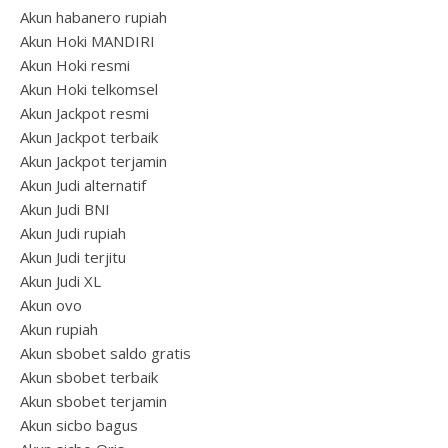
Akun habanero rupiah
Akun Hoki MANDIRI
Akun Hoki resmi
Akun Hoki telkomsel
Akun Jackpot resmi
Akun Jackpot terbaik
Akun Jackpot terjamin
Akun Judi alternatif
Akun Judi BNI
Akun Judi rupiah
Akun Judi terjitu
Akun Judi XL
Akun ovo
Akun rupiah
Akun sbobet saldo gratis
Akun sbobet terbaik
Akun sbobet terjamin
Akun sicbo bagus