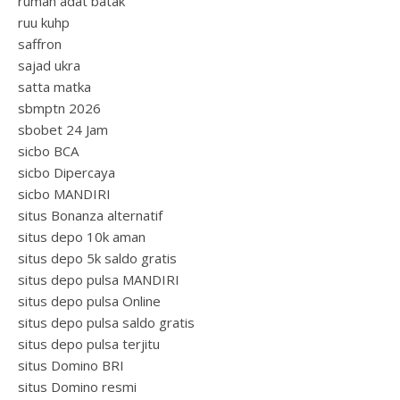
rumah adat batak
ruu kuhp
saffron
sajad ukra
satta matka
sbmptn 2026
sbobet 24 Jam
sicbo BCA
sicbo Dipercaya
sicbo MANDIRI
situs Bonanza alternatif
situs depo 10k aman
situs depo 5k saldo gratis
situs depo pulsa MANDIRI
situs depo pulsa Online
situs depo pulsa saldo gratis
situs depo pulsa terjitu
situs Domino BRI
situs Domino resmi