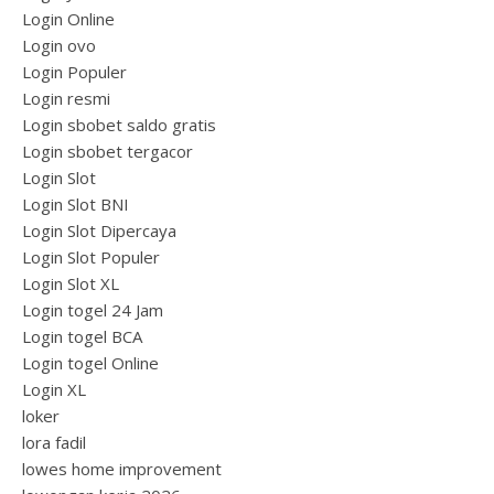
Login Online
Login ovo
Login Populer
Login resmi
Login sbobet saldo gratis
Login sbobet tergacor
Login Slot
Login Slot BNI
Login Slot Dipercaya
Login Slot Populer
Login Slot XL
Login togel 24 Jam
Login togel BCA
Login togel Online
Login XL
loker
lora fadil
lowes home improvement