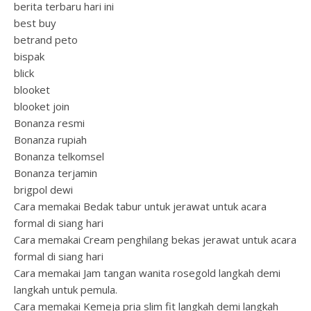
berita terbaru hari ini
best buy
betrand peto
bispak
blick
blooket
blooket join
Bonanza resmi
Bonanza rupiah
Bonanza telkomsel
Bonanza terjamin
brigpol dewi
Cara memakai Bedak tabur untuk jerawat untuk acara
formal di siang hari
Cara memakai Cream penghilang bekas jerawat untuk acara
formal di siang hari
Cara memakai Jam tangan wanita rosegold langkah demi
langkah untuk pemula.
Cara memakai Kemeja pria slim fit langkah demi langkah