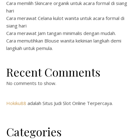
Cara memilih Skincare organik untuk acara formal di siang
hari
Cara merawat Celana kulot wanita untuk acara formal di
siang hari
Cara merawat Jam tangan minimalis dengan mudah.
Cara memutihkan Blouse wanita kekinian langkah demi
langkah untuk pemula.
Recent Comments
No comments to show.
Hokiku88
adalah Situs Judi Slot Online Terpercaya.
Categories