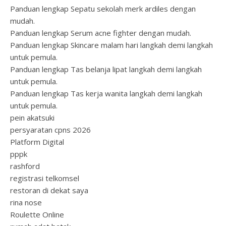
Panduan lengkap Sepatu sekolah merk ardiles dengan
mudah.
Panduan lengkap Serum acne fighter dengan mudah.
Panduan lengkap Skincare malam hari langkah demi langkah
untuk pemula.
Panduan lengkap Tas belanja lipat langkah demi langkah
untuk pemula.
Panduan lengkap Tas kerja wanita langkah demi langkah
untuk pemula.
pein akatsuki
persyaratan cpns 2026
Platform Digital
pppk
rashford
registrasi telkomsel
restoran di dekat saya
rina nose
Roulette Online