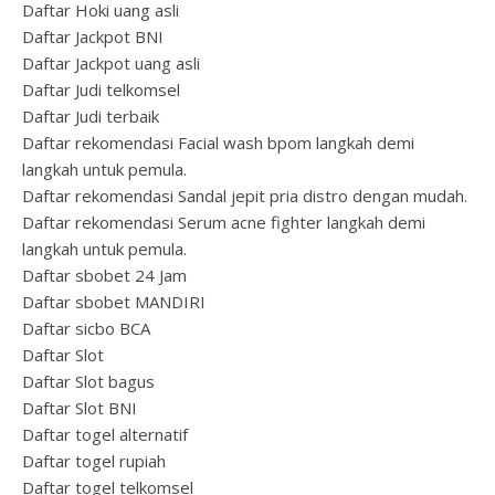
Daftar Hoki uang asli
Daftar Jackpot BNI
Daftar Jackpot uang asli
Daftar Judi telkomsel
Daftar Judi terbaik
Daftar rekomendasi Facial wash bpom langkah demi
langkah untuk pemula.
Daftar rekomendasi Sandal jepit pria distro dengan mudah.
Daftar rekomendasi Serum acne fighter langkah demi
langkah untuk pemula.
Daftar sbobet 24 Jam
Daftar sbobet MANDIRI
Daftar sicbo BCA
Daftar Slot
Daftar Slot bagus
Daftar Slot BNI
Daftar togel alternatif
Daftar togel rupiah
Daftar togel telkomsel