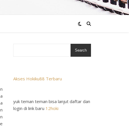
Search
Akses Hokiku88 Terbaru
an
ga
yuk teman teman bisa lanjut daftar dan
na
login di link baru
12hoki
an
in
ne