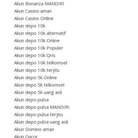
Akun Bonanza MANDIRI
Akun Casino aman
Akun Casino Online
Akun depo 10k
Akun depo 10k alternatif
Akun depo 10k Online
Akun depo 10k Populer
Akun depo 10k Qris
Akun depo 10k telkomsel
Akun depo 10k terjitu
Akun depo 5k Online
Akun depo 5k telkomsel
Akun depo 5k uang asli
Akun depo pulsa
Akun depo pulsa MANDIRI
Akun depo pulsa terjitu
Akun depo pulsa uang asli
Akun Domino aman
Akun Gacor