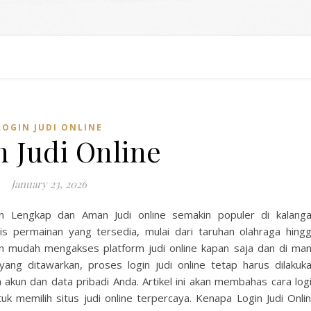
LOGIN JUDI ONLINE
n Judi Online
January 23, 2026
n Lengkap dan Aman Judi online semakin populer di kalang
s permainan yang tersedia, mulai dari taruhan olahraga hing
n mudah mengakses platform judi online kapan saja dan di ma
ng ditawarkan, proses login judi online tetap harus dilakuk
akun dan data pribadi Anda. Artikel ini akan membahas cara log
k memilih situs judi online terpercaya. Kenapa Login Judi Onli