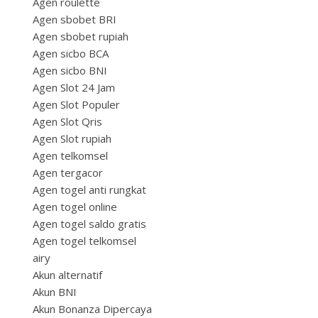
Agen roulette
Agen sbobet BRI
Agen sbobet rupiah
Agen sicbo BCA
Agen sicbo BNI
Agen Slot 24 Jam
Agen Slot Populer
Agen Slot Qris
Agen Slot rupiah
Agen telkomsel
Agen tergacor
Agen togel anti rungkat
Agen togel online
Agen togel saldo gratis
Agen togel telkomsel
airy
Akun alternatif
Akun BNI
Akun Bonanza Dipercaya