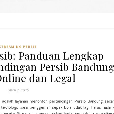
STREAMING PERSIB
sib: Panduan Lengkap
ndingan Persib Bandung
Online dan Legal
April 3, 2026
b adalah layanan menonton pertandingan Persib Bandung seca
 teknologi, para penggemar sepak bola tidak lagi harus hadir 
an mereka. Streaming memungkinkan Anda menonton pertanding