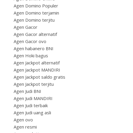
Agen Domino Populer
Agen Domino terjamin
Agen Domino terjitu
Agen Gacor
Agen Gacor alternatif
Agen Gacor ovo
Agen habanero BNI
Agen Hoki bagus
Agen Jackpot alternatif
Agen Jackpot MANDIRI
Agen Jackpot saldo gratis
Agen Jackpot terjitu
Agen Judi BNI
Agen Judi MANDIRI
Agen Judi terbaik
Agen Judi uang asli
Agen ovo
Agen resmi