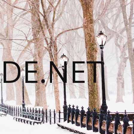
DE.NET