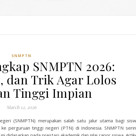
SNMPTN
ngkap SNMPTN 2026:
s, dan Trik Agar Lolos
n Tinggi Impian
March 12, 2026
Negeri (SNMPTN) merupakan salah satu jalur utama bagi sis
 ke perguruan tinggi negeri (PTN) di Indonesia. SNMPTN seri
ini didasarkan pada prestasi akademik dan nilai rapor siswa. Artik