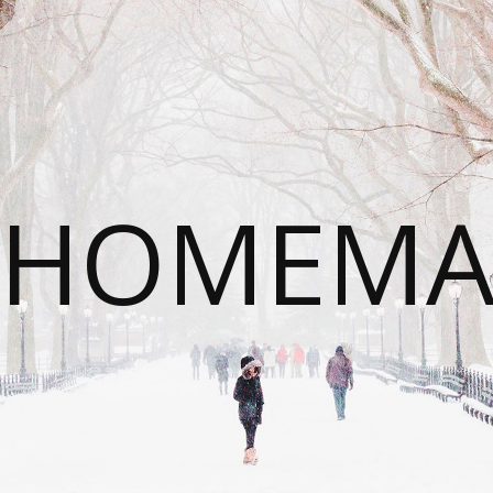
HOMEMA