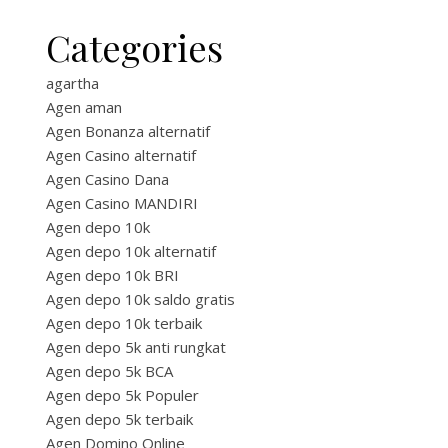
Categories
agartha
Agen aman
Agen Bonanza alternatif
Agen Casino alternatif
Agen Casino Dana
Agen Casino MANDIRI
Agen depo 10k
Agen depo 10k alternatif
Agen depo 10k BRI
Agen depo 10k saldo gratis
Agen depo 10k terbaik
Agen depo 5k anti rungkat
Agen depo 5k BCA
Agen depo 5k Populer
Agen depo 5k terbaik
Agen Domino Online