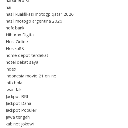
habanero XL
hai
hasil kualifikasi motogp qatar 2026
hasil motogp argentina 2026
hdfc bank
Hiburan Digital
Hoki Online
Hokiku88
home depot terdekat
hotel dekat saya
index
indonesia movie 21 online
info bola
iwan fals
Jackpot BRI
Jackpot Dana
Jackpot Populer
jawa tengah
kabinet jokowi