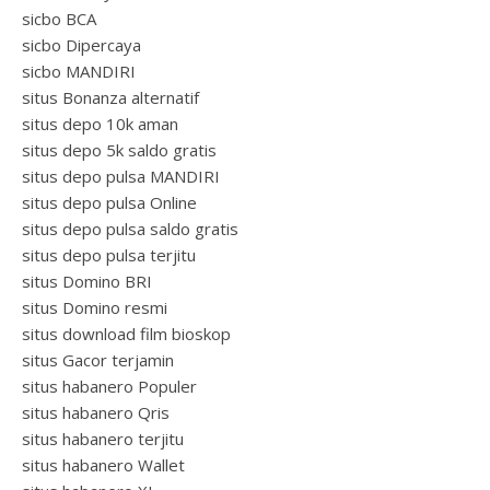
sicbo BCA
sicbo Dipercaya
sicbo MANDIRI
situs Bonanza alternatif
situs depo 10k aman
situs depo 5k saldo gratis
situs depo pulsa MANDIRI
situs depo pulsa Online
situs depo pulsa saldo gratis
situs depo pulsa terjitu
situs Domino BRI
situs Domino resmi
situs download film bioskop
situs Gacor terjamin
situs habanero Populer
situs habanero Qris
situs habanero terjitu
situs habanero Wallet