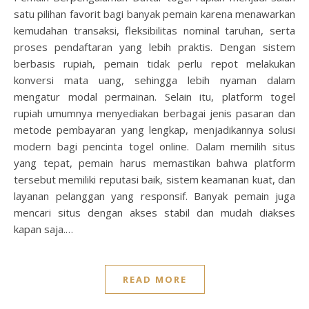
satu pilihan favorit bagi banyak pemain karena menawarkan
kemudahan transaksi, fleksibilitas nominal taruhan, serta
proses pendaftaran yang lebih praktis. Dengan sistem
berbasis rupiah, pemain tidak perlu repot melakukan
konversi mata uang, sehingga lebih nyaman dalam
mengatur modal permainan. Selain itu, platform togel
rupiah umumnya menyediakan berbagai jenis pasaran dan
metode pembayaran yang lengkap, menjadikannya solusi
modern bagi pencinta togel online. Dalam memilih situs
yang tepat, pemain harus memastikan bahwa platform
tersebut memiliki reputasi baik, sistem keamanan kuat, dan
layanan pelanggan yang responsif. Banyak pemain juga
mencari situs dengan akses stabil dan mudah diakses
kapan saja.…
READ MORE