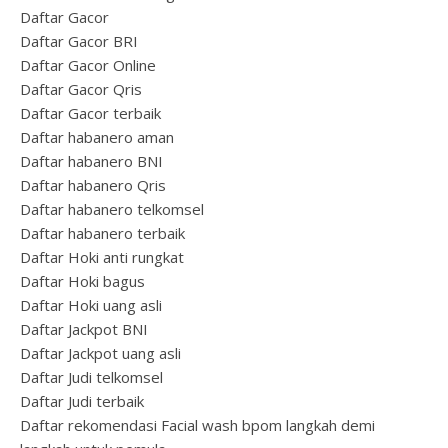
Daftar Gacor
Daftar Gacor BRI
Daftar Gacor Online
Daftar Gacor Qris
Daftar Gacor terbaik
Daftar habanero aman
Daftar habanero BNI
Daftar habanero Qris
Daftar habanero telkomsel
Daftar habanero terbaik
Daftar Hoki anti rungkat
Daftar Hoki bagus
Daftar Hoki uang asli
Daftar Jackpot BNI
Daftar Jackpot uang asli
Daftar Judi telkomsel
Daftar Judi terbaik
Daftar rekomendasi Facial wash bpom langkah demi