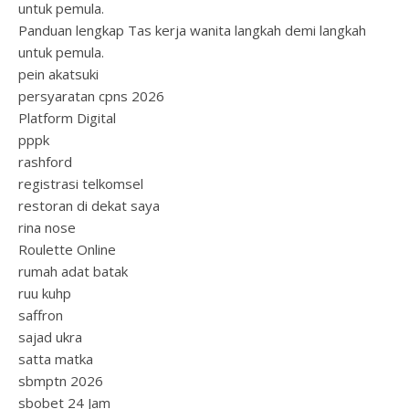
untuk pemula.
Panduan lengkap Tas kerja wanita langkah demi langkah
untuk pemula.
pein akatsuki
persyaratan cpns 2026
Platform Digital
pppk
rashford
registrasi telkomsel
restoran di dekat saya
rina nose
Roulette Online
rumah adat batak
ruu kuhp
saffron
sajad ukra
satta matka
sbmptn 2026
sbobet 24 Jam