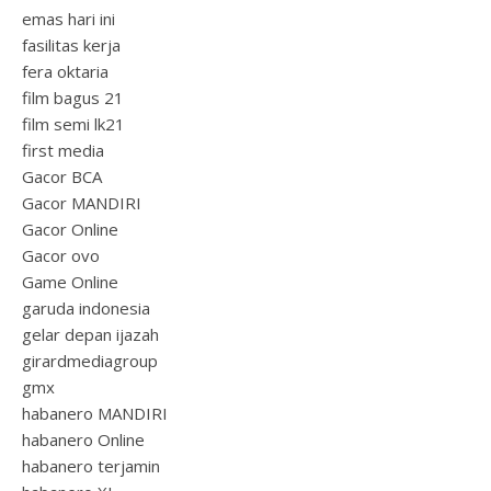
emas hari ini
fasilitas kerja
fera oktaria
film bagus 21
film semi lk21
first media
Gacor BCA
Gacor MANDIRI
Gacor Online
Gacor ovo
Game Online
garuda indonesia
gelar depan ijazah
girardmediagroup
gmx
habanero MANDIRI
habanero Online
habanero terjamin