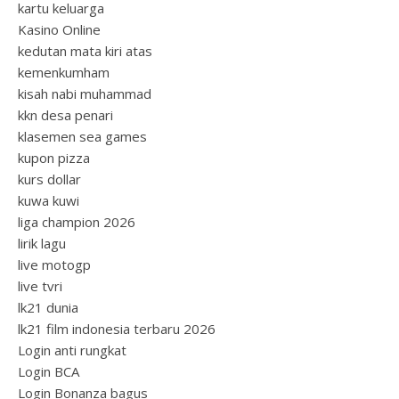
kartu keluarga
Kasino Online
kedutan mata kiri atas
kemenkumham
kisah nabi muhammad
kkn desa penari
klasemen sea games
kupon pizza
kurs dollar
kuwa kuwi
liga champion 2026
lirik lagu
live motogp
live tvri
lk21 dunia
lk21 film indonesia terbaru 2026
Login anti rungkat
Login BCA
Login Bonanza bagus