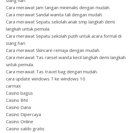
siang hari
Cara merawat Jam tangan minimalis dengan mudah.
Cara merawat Sandal wanita tali dengan mudah.
Cara merawat Sepatu sekolah anak smp langkah demi
langkah untuk pemula.
Cara merawat Sepatu sekolah putih untuk acara formal di
siang hari
Cara merawat Skincare remaja dengan mudah.
Cara merawat Tas ransel wanita kecil langkah demi langkah
untuk pemula.
Cara merawat Tas travel bag dengan mudah.
cara update windows 7 ke windows 10
carmax
Casino bagus
Casino BNI
Casino Dana
Casino Dipercaya
Casino Online
Casino saldo gratis