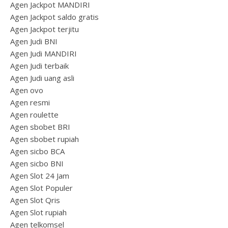
Agen Jackpot MANDIRI
Agen Jackpot saldo gratis
Agen Jackpot terjitu
Agen Judi BNI
Agen Judi MANDIRI
Agen Judi terbaik
Agen Judi uang asli
Agen ovo
Agen resmi
Agen roulette
Agen sbobet BRI
Agen sbobet rupiah
Agen sicbo BCA
Agen sicbo BNI
Agen Slot 24 Jam
Agen Slot Populer
Agen Slot Qris
Agen Slot rupiah
Agen telkomsel