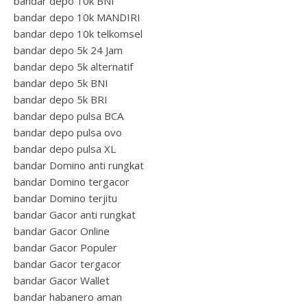
bandar depo 10k BNI
bandar depo 10k MANDIRI
bandar depo 10k telkomsel
bandar depo 5k 24 Jam
bandar depo 5k alternatif
bandar depo 5k BNI
bandar depo 5k BRI
bandar depo pulsa BCA
bandar depo pulsa ovo
bandar depo pulsa XL
bandar Domino anti rungkat
bandar Domino tergacor
bandar Domino terjitu
bandar Gacor anti rungkat
bandar Gacor Online
bandar Gacor Populer
bandar Gacor tergacor
bandar Gacor Wallet
bandar habanero aman