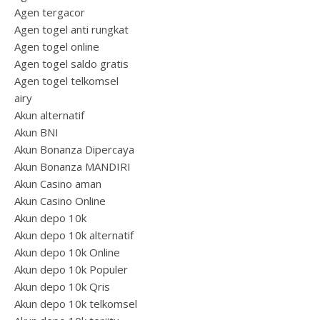
Agen tergacor
Agen togel anti rungkat
Agen togel online
Agen togel saldo gratis
Agen togel telkomsel
airy
Akun alternatif
Akun BNI
Akun Bonanza Dipercaya
Akun Bonanza MANDIRI
Akun Casino aman
Akun Casino Online
Akun depo 10k
Akun depo 10k alternatif
Akun depo 10k Online
Akun depo 10k Populer
Akun depo 10k Qris
Akun depo 10k telkomsel