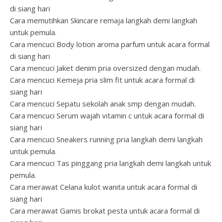
di siang hari
Cara memutihkan Skincare remaja langkah demi langkah
untuk pemula.
Cara mencuci Body lotion aroma parfum untuk acara formal
di siang hari
Cara mencuci Jaket denim pria oversized dengan mudah.
Cara mencuci Kemeja pria slim fit untuk acara formal di
siang hari
Cara mencuci Sepatu sekolah anak smp dengan mudah.
Cara mencuci Serum wajah vitamin c untuk acara formal di
siang hari
Cara mencuci Sneakers running pria langkah demi langkah
untuk pemula.
Cara mencuci Tas pinggang pria langkah demi langkah untuk
pemula.
Cara merawat Celana kulot wanita untuk acara formal di
siang hari
Cara merawat Gamis brokat pesta untuk acara formal di