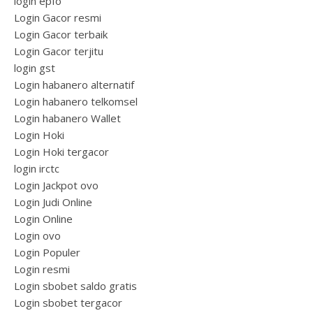
login epfo
Login Gacor resmi
Login Gacor terbaik
Login Gacor terjitu
login gst
Login habanero alternatif
Login habanero telkomsel
Login habanero Wallet
Login Hoki
Login Hoki tergacor
login irctc
Login Jackpot ovo
Login Judi Online
Login Online
Login ovo
Login Populer
Login resmi
Login sbobet saldo gratis
Login sbobet tergacor