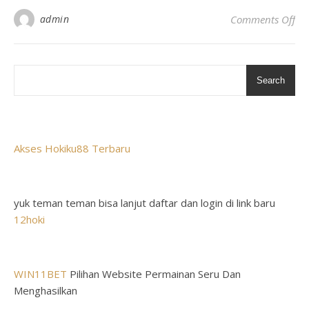
on 
admin
Comments Off
Search
Akses Hokiku88 Terbaru
yuk teman teman bisa lanjut daftar dan login di link baru
12hoki
WIN11BET
Pilihan Website Permainan Seru Dan
Menghasilkan