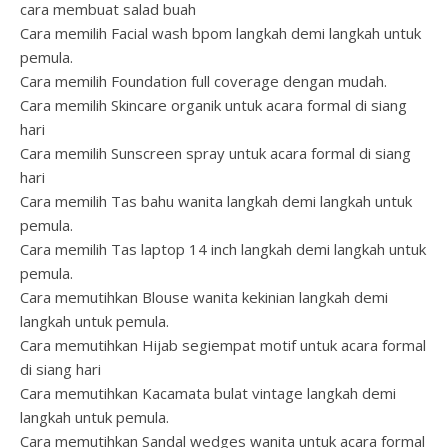
cara membuat salad buah
Cara memilih Facial wash bpom langkah demi langkah untuk
pemula.
Cara memilih Foundation full coverage dengan mudah.
Cara memilih Skincare organik untuk acara formal di siang
hari
Cara memilih Sunscreen spray untuk acara formal di siang
hari
Cara memilih Tas bahu wanita langkah demi langkah untuk
pemula.
Cara memilih Tas laptop 14 inch langkah demi langkah untuk
pemula.
Cara memutihkan Blouse wanita kekinian langkah demi
langkah untuk pemula.
Cara memutihkan Hijab segiempat motif untuk acara formal
di siang hari
Cara memutihkan Kacamata bulat vintage langkah demi
langkah untuk pemula.
Cara memutihkan Sandal wedges wanita untuk acara formal