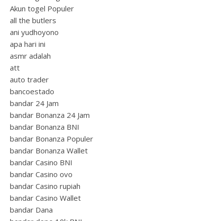
Akun togel Populer
all the butlers
ani yudhoyono
apa hari ini
asmr adalah
att
auto trader
bancoestado
bandar 24 Jam
bandar Bonanza 24 Jam
bandar Bonanza BNI
bandar Bonanza Populer
bandar Bonanza Wallet
bandar Casino BNI
bandar Casino ovo
bandar Casino rupiah
bandar Casino Wallet
bandar Dana