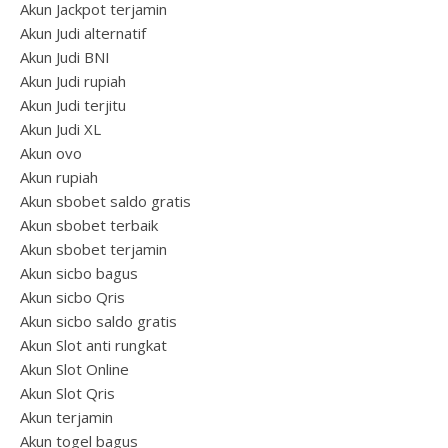
Akun Jackpot terjamin
Akun Judi alternatif
Akun Judi BNI
Akun Judi rupiah
Akun Judi terjitu
Akun Judi XL
Akun ovo
Akun rupiah
Akun sbobet saldo gratis
Akun sbobet terbaik
Akun sbobet terjamin
Akun sicbo bagus
Akun sicbo Qris
Akun sicbo saldo gratis
Akun Slot anti rungkat
Akun Slot Online
Akun Slot Qris
Akun terjamin
Akun togel bagus