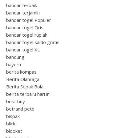
bandar terbaik
bandar terjamin
bandar togel Populer
bandar togel Qris
bandar togel rupiah
bandar togel saldo gratis
bandar togel XL
bandung
bayern
berita kompas
Berita Olahraga
Berita Sepak Bola
berita terbaru hari ini
best buy
betrand peto
bispak
blick
blooket