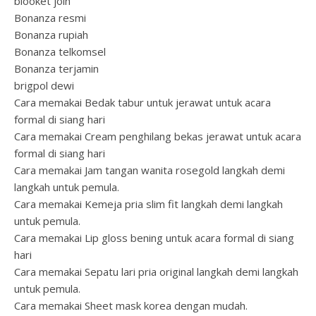
blooket join
Bonanza resmi
Bonanza rupiah
Bonanza telkomsel
Bonanza terjamin
brigpol dewi
Cara memakai Bedak tabur untuk jerawat untuk acara
formal di siang hari
Cara memakai Cream penghilang bekas jerawat untuk acara
formal di siang hari
Cara memakai Jam tangan wanita rosegold langkah demi
langkah untuk pemula.
Cara memakai Kemeja pria slim fit langkah demi langkah
untuk pemula.
Cara memakai Lip gloss bening untuk acara formal di siang
hari
Cara memakai Sepatu lari pria original langkah demi langkah
untuk pemula.
Cara memakai Sheet mask korea dengan mudah.