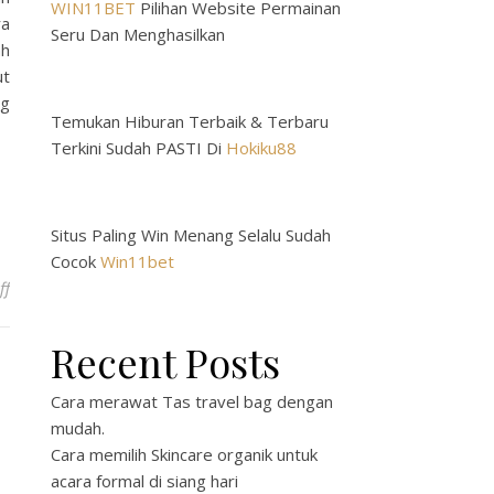
WIN11BET
Pilihan Website Permainan
ra
Seru Dan Menghasilkan
ah
ut
ng
Temukan Hiburan Terbaik & Terbaru
Terkini Sudah PASTI Di
Hokiku88
Situs Paling Win Menang Selalu Sudah
Cocok
Win11bet
on Home Depot Terdekat: Panduan Lengkap Menemukan Toko dan T
ff
Recent Posts
Cara merawat Tas travel bag dengan
mudah.
Cara memilih Skincare organik untuk
acara formal di siang hari