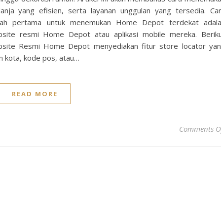
nja yang efisien, serta layanan unggulan yang tersedia. Ca
ah pertama untuk menemukan Home Depot terdekat adal
ebsite resmi Home Depot atau aplikasi mobile mereka. Berik
site Resmi Home Depot menyediakan fitur store locator ya
 kota, kode pos, atau…
READ MORE
Comments O