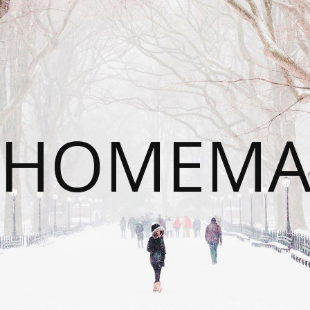
HOMEMA