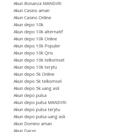
Akun Bonanza MANDIRI
Akun Casino aman
Akun Casino Online
Akun depo 10k
Akun depo 10k alternatif
Akun depo 10k Online
Akun depo 10k Populer
Akun depo 10k Qris
Akun depo 10k telkomsel
Akun depo 10k terjitu
Akun depo 5k Online
Akun depo 5k telkomsel
Akun depo 5k uang asli
Akun depo pulsa
Akun depo pulsa MANDIRI
Akun depo pulsa terjitu
Akun depo pulsa uang asli
Akun Domino aman
Akun Gacor