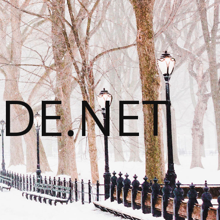
DE.NET