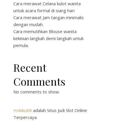
Cara merawat Celana kulot wanita
untuk acara formal di siang hari
Cara merawat Jam tangan minimalis
dengan mudah.
Cara memutihkan Blouse wanita
kekinian langkah demi langkah untuk
pemula.
Recent
Comments
No comments to show.
Hokiku88
adalah Situs Judi Slot Online
Terpercaya.