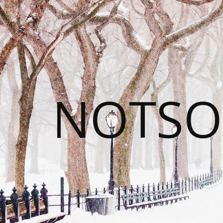
NOTSO