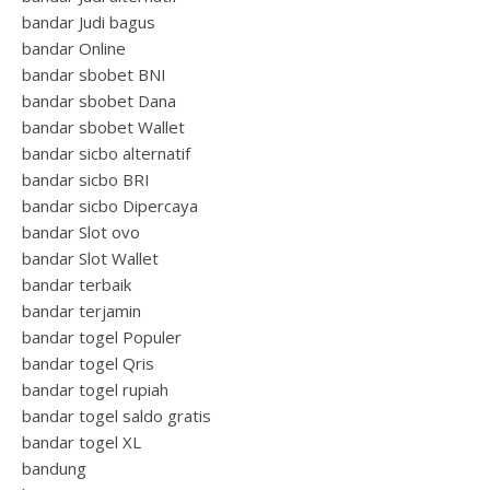
bandar Judi bagus
bandar Online
bandar sbobet BNI
bandar sbobet Dana
bandar sbobet Wallet
bandar sicbo alternatif
bandar sicbo BRI
bandar sicbo Dipercaya
bandar Slot ovo
bandar Slot Wallet
bandar terbaik
bandar terjamin
bandar togel Populer
bandar togel Qris
bandar togel rupiah
bandar togel saldo gratis
bandar togel XL
bandung