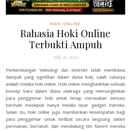
HOKI ONLINE
Rahasia Hoki Online
Terbukti Ampuh
July 25, 2025
Perkembangan teknologi dan internet telah membawa
dampak yang signifikan dalam dunia hoki, salah satunya
adalah melalui hoki online. Hoki online menghadirkan sebuah
konsep baru dalam dunia olahraga yang memungkinkan
para penggemar hoki untuk tetap merasakan sensasi
bermain meskipun hanya melalui layar gadget mereka.
Selain itu, hoki online juga memberikan kesempatan bagi
para penggemar untuk terlibat secara langsung dalam
permainan, bertaruh, dan mendukung tim favorit mereka