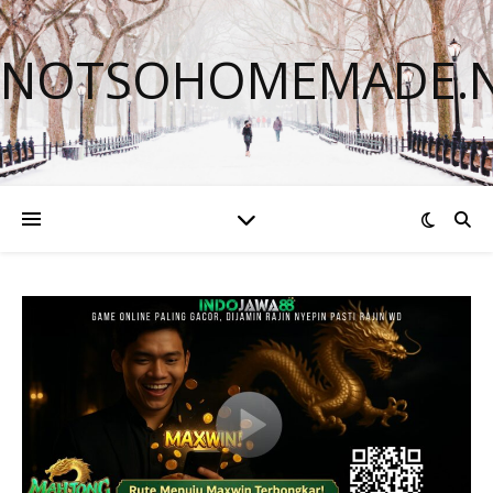
NOTSOHOMEMADE.