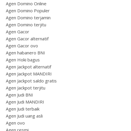
Agen Domino Online
Agen Domino Populer
Agen Domino terjamin
Agen Domino terjitu
Agen Gacor
Agen Gacor alternatif
Agen Gacor ovo
Agen habanero BNI
Agen Hoki bagus
Agen Jackpot alternatif
Agen Jackpot MANDIRI
Agen Jackpot saldo gratis
Agen Jackpot terjitu
Agen Judi BNI
Agen Judi MANDIRI
Agen Judi terbaik
Agen Judi uang asli
Agen ovo
Agen resmi