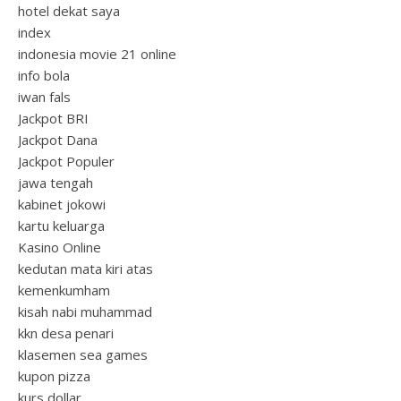
hotel dekat saya
index
indonesia movie 21 online
info bola
iwan fals
Jackpot BRI
Jackpot Dana
Jackpot Populer
jawa tengah
kabinet jokowi
kartu keluarga
Kasino Online
kedutan mata kiri atas
kemenkumham
kisah nabi muhammad
kkn desa penari
klasemen sea games
kupon pizza
kurs dollar