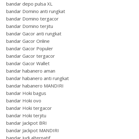
bandar depo pulsa XL
bandar Domino anti rungkat
bandar Domino tergacor
bandar Domino terjitu
bandar Gacor anti rungkat
bandar Gacor Online
bandar Gacor Populer
bandar Gacor tergacor
bandar Gacor Wallet
bandar habanero aman
bandar habanero anti rungkat
bandar habanero MANDIRI
bandar Hoki bagus
bandar Hoki ovo
bandar Hoki tergacor
bandar Hoki terjitu
bandar Jackpot BRI
bandar Jackpot MANDIRI
bandar Judi alternatif