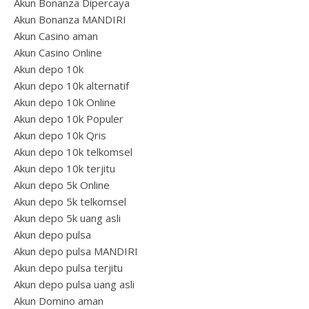
Akun Bonanza Dipercaya
Akun Bonanza MANDIRI
Akun Casino aman
Akun Casino Online
Akun depo 10k
Akun depo 10k alternatif
Akun depo 10k Online
Akun depo 10k Populer
Akun depo 10k Qris
Akun depo 10k telkomsel
Akun depo 10k terjitu
Akun depo 5k Online
Akun depo 5k telkomsel
Akun depo 5k uang asli
Akun depo pulsa
Akun depo pulsa MANDIRI
Akun depo pulsa terjitu
Akun depo pulsa uang asli
Akun Domino aman