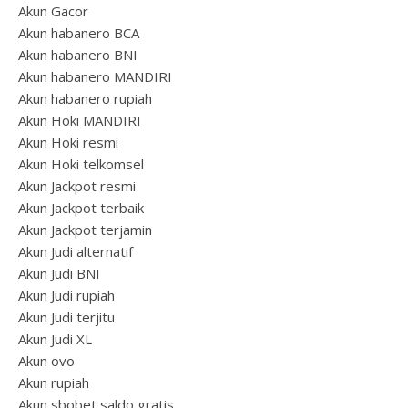
Akun Gacor
Akun habanero BCA
Akun habanero BNI
Akun habanero MANDIRI
Akun habanero rupiah
Akun Hoki MANDIRI
Akun Hoki resmi
Akun Hoki telkomsel
Akun Jackpot resmi
Akun Jackpot terbaik
Akun Jackpot terjamin
Akun Judi alternatif
Akun Judi BNI
Akun Judi rupiah
Akun Judi terjitu
Akun Judi XL
Akun ovo
Akun rupiah
Akun sbobet saldo gratis