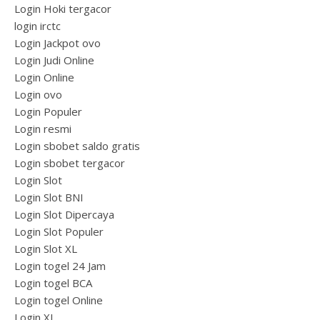
Login Hoki tergacor
login irctc
Login Jackpot ovo
Login Judi Online
Login Online
Login ovo
Login Populer
Login resmi
Login sbobet saldo gratis
Login sbobet tergacor
Login Slot
Login Slot BNI
Login Slot Dipercaya
Login Slot Populer
Login Slot XL
Login togel 24 Jam
Login togel BCA
Login togel Online
Login XL