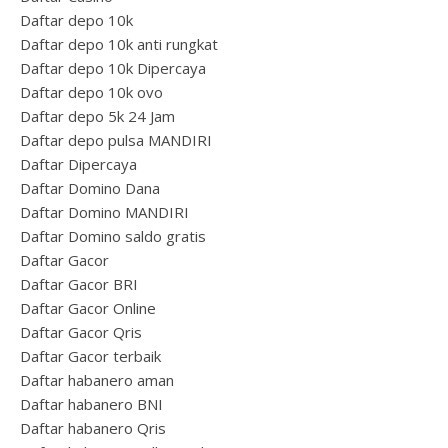
Daftar depo 10k
Daftar depo 10k anti rungkat
Daftar depo 10k Dipercaya
Daftar depo 10k ovo
Daftar depo 5k 24 Jam
Daftar depo pulsa MANDIRI
Daftar Dipercaya
Daftar Domino Dana
Daftar Domino MANDIRI
Daftar Domino saldo gratis
Daftar Gacor
Daftar Gacor BRI
Daftar Gacor Online
Daftar Gacor Qris
Daftar Gacor terbaik
Daftar habanero aman
Daftar habanero BNI
Daftar habanero Qris