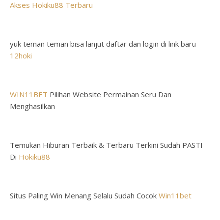
Akses Hokiku88 Terbaru
yuk teman teman bisa lanjut daftar dan login di link baru
12hoki
WIN11BET
Pilihan Website Permainan Seru Dan
Menghasilkan
Temukan Hiburan Terbaik & Terbaru Terkini Sudah PASTI
Di
Hokiku88
Situs Paling Win Menang Selalu Sudah Cocok
Win11bet