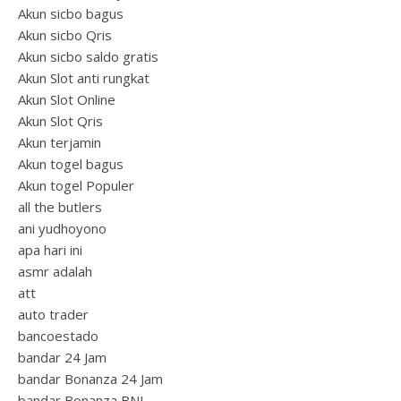
Akun sicbo bagus
Akun sicbo Qris
Akun sicbo saldo gratis
Akun Slot anti rungkat
Akun Slot Online
Akun Slot Qris
Akun terjamin
Akun togel bagus
Akun togel Populer
all the butlers
ani yudhoyono
apa hari ini
asmr adalah
att
auto trader
bancoestado
bandar 24 Jam
bandar Bonanza 24 Jam
bandar Bonanza BNI