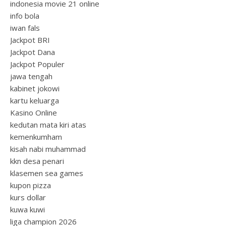
indonesia movie 21 online
info bola
iwan fals
Jackpot BRI
Jackpot Dana
Jackpot Populer
jawa tengah
kabinet jokowi
kartu keluarga
Kasino Online
kedutan mata kiri atas
kemenkumham
kisah nabi muhammad
kkn desa penari
klasemen sea games
kupon pizza
kurs dollar
kuwa kuwi
liga champion 2026