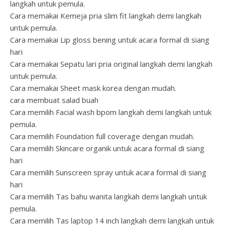
langkah untuk pemula.
Cara memakai Kemeja pria slim fit langkah demi langkah
untuk pemula.
Cara memakai Lip gloss bening untuk acara formal di siang
hari
Cara memakai Sepatu lari pria original langkah demi langkah
untuk pemula.
Cara memakai Sheet mask korea dengan mudah.
cara membuat salad buah
Cara memilih Facial wash bpom langkah demi langkah untuk
pemula.
Cara memilih Foundation full coverage dengan mudah.
Cara memilih Skincare organik untuk acara formal di siang
hari
Cara memilih Sunscreen spray untuk acara formal di siang
hari
Cara memilih Tas bahu wanita langkah demi langkah untuk
pemula.
Cara memilih Tas laptop 14 inch langkah demi langkah untuk