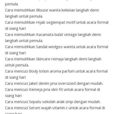
pemula.
Cara memutihkan Blouse wanita kekinian langkah demi
langkah untuk pemula.
Cara memutihkan Hijab segiempat motif untuk acara formal
di siang hari
Cara memutihkan Kacamata bulat vintage langkah demi
langkah untuk pemula.
Cara memutihkan Sandal wedges wanita untuk acara formal
di siang hari
Cara memutihkan Skincare remaja langkah demi langkah
untuk pemula.
Cara mencuci Body lotion aroma parfum untuk acara formal
di siang hari
Cara mencuci Jaket denim pria oversized dengan mudah.
Cara mencuci Kemeja pria slim fit untuk acara formal di
siang hari
Cara mencuci Sepatu sekolah anak smp dengan mudah.
Cara mencuci Serum wajah vitamin c untuk acara formal di
siang hari