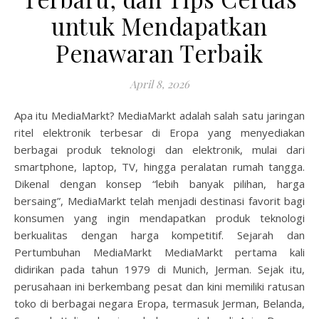
untuk Mendapatkan
Penawaran Terbaik
April 8, 2026
Apa itu MediaMarkt? MediaMarkt adalah salah satu jaringan
ritel elektronik terbesar di Eropa yang menyediakan
berbagai produk teknologi dan elektronik, mulai dari
smartphone, laptop, TV, hingga peralatan rumah tangga.
Dikenal dengan konsep “lebih banyak pilihan, harga
bersaing”, MediaMarkt telah menjadi destinasi favorit bagi
konsumen yang ingin mendapatkan produk teknologi
berkualitas dengan harga kompetitif. Sejarah dan
Pertumbuhan MediaMarkt MediaMarkt pertama kali
didirikan pada tahun 1979 di Munich, Jerman. Sejak itu,
perusahaan ini berkembang pesat dan kini memiliki ratusan
toko di berbagai negara Eropa, termasuk Jerman, Belanda,