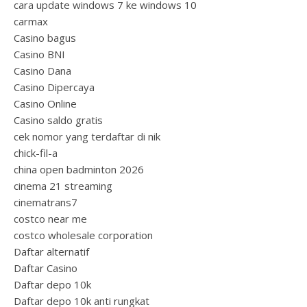
cara update windows 7 ke windows 10
carmax
Casino bagus
Casino BNI
Casino Dana
Casino Dipercaya
Casino Online
Casino saldo gratis
cek nomor yang terdaftar di nik
chick-fil-a
china open badminton 2026
cinema 21 streaming
cinematrans7
costco near me
costco wholesale corporation
Daftar alternatif
Daftar Casino
Daftar depo 10k
Daftar depo 10k anti rungkat