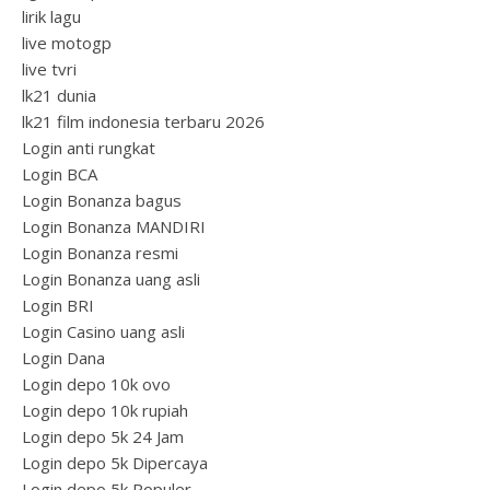
lirik lagu
live motogp
live tvri
lk21 dunia
lk21 film indonesia terbaru 2026
Login anti rungkat
Login BCA
Login Bonanza bagus
Login Bonanza MANDIRI
Login Bonanza resmi
Login Bonanza uang asli
Login BRI
Login Casino uang asli
Login Dana
Login depo 10k ovo
Login depo 10k rupiah
Login depo 5k 24 Jam
Login depo 5k Dipercaya
Login depo 5k Populer