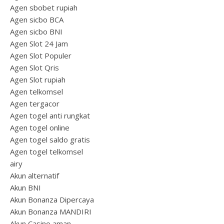
Agen sbobet rupiah
Agen sicbo BCA
Agen sicbo BNI
Agen Slot 24 Jam
Agen Slot Populer
Agen Slot Qris
Agen Slot rupiah
Agen telkomsel
Agen tergacor
Agen togel anti rungkat
Agen togel online
Agen togel saldo gratis
Agen togel telkomsel
airy
Akun alternatif
Akun BNI
Akun Bonanza Dipercaya
Akun Bonanza MANDIRI
Akun Casino aman