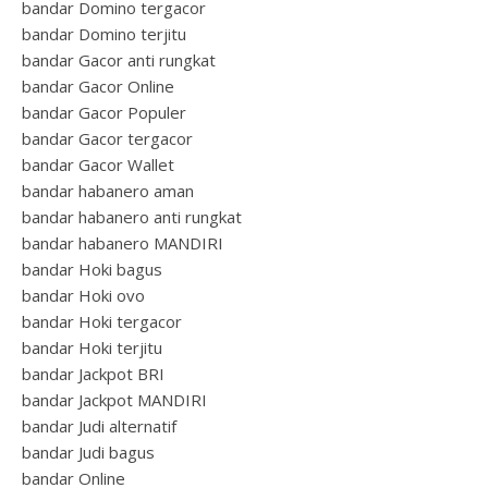
bandar Domino tergacor
bandar Domino terjitu
bandar Gacor anti rungkat
bandar Gacor Online
bandar Gacor Populer
bandar Gacor tergacor
bandar Gacor Wallet
bandar habanero aman
bandar habanero anti rungkat
bandar habanero MANDIRI
bandar Hoki bagus
bandar Hoki ovo
bandar Hoki tergacor
bandar Hoki terjitu
bandar Jackpot BRI
bandar Jackpot MANDIRI
bandar Judi alternatif
bandar Judi bagus
bandar Online