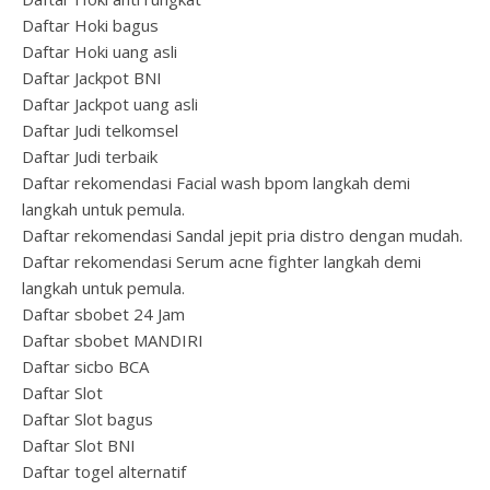
Daftar Hoki bagus
Daftar Hoki uang asli
Daftar Jackpot BNI
Daftar Jackpot uang asli
Daftar Judi telkomsel
Daftar Judi terbaik
Daftar rekomendasi Facial wash bpom langkah demi
langkah untuk pemula.
Daftar rekomendasi Sandal jepit pria distro dengan mudah.
Daftar rekomendasi Serum acne fighter langkah demi
langkah untuk pemula.
Daftar sbobet 24 Jam
Daftar sbobet MANDIRI
Daftar sicbo BCA
Daftar Slot
Daftar Slot bagus
Daftar Slot BNI
Daftar togel alternatif