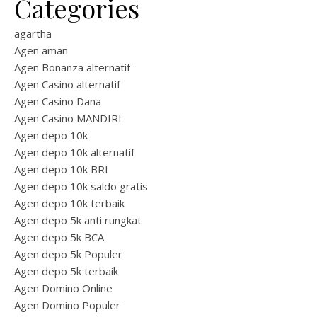
Categories
agartha
Agen aman
Agen Bonanza alternatif
Agen Casino alternatif
Agen Casino Dana
Agen Casino MANDIRI
Agen depo 10k
Agen depo 10k alternatif
Agen depo 10k BRI
Agen depo 10k saldo gratis
Agen depo 10k terbaik
Agen depo 5k anti rungkat
Agen depo 5k BCA
Agen depo 5k Populer
Agen depo 5k terbaik
Agen Domino Online
Agen Domino Populer