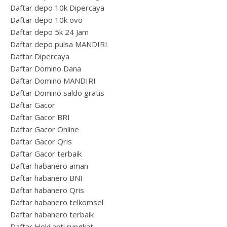
Daftar depo 10k Dipercaya
Daftar depo 10k ovo
Daftar depo 5k 24 Jam
Daftar depo pulsa MANDIRI
Daftar Dipercaya
Daftar Domino Dana
Daftar Domino MANDIRI
Daftar Domino saldo gratis
Daftar Gacor
Daftar Gacor BRI
Daftar Gacor Online
Daftar Gacor Qris
Daftar Gacor terbaik
Daftar habanero aman
Daftar habanero BNI
Daftar habanero Qris
Daftar habanero telkomsel
Daftar habanero terbaik
Daftar Hoki anti rungkat