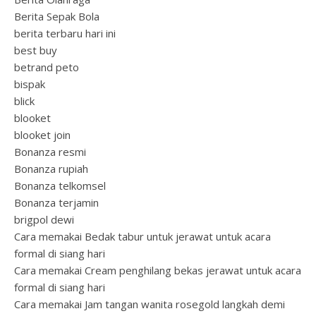
Berita Sepak Bola
berita terbaru hari ini
best buy
betrand peto
bispak
blick
blooket
blooket join
Bonanza resmi
Bonanza rupiah
Bonanza telkomsel
Bonanza terjamin
brigpol dewi
Cara memakai Bedak tabur untuk jerawat untuk acara
formal di siang hari
Cara memakai Cream penghilang bekas jerawat untuk acara
formal di siang hari
Cara memakai Jam tangan wanita rosegold langkah demi