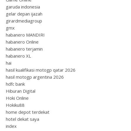
garuda indonesia
gelar depan ijazah
girardmediagroup
gmx
habanero MANDIRI
habanero Online
habanero terjamin
habanero XL
hai
hasil kualifikasi motogp qatar 2026
hasil motogp argentina 2026
hdfc bank
Hiburan Digital
Hoki Online
Hokiku88
home depot terdekat
hotel dekat saya
index