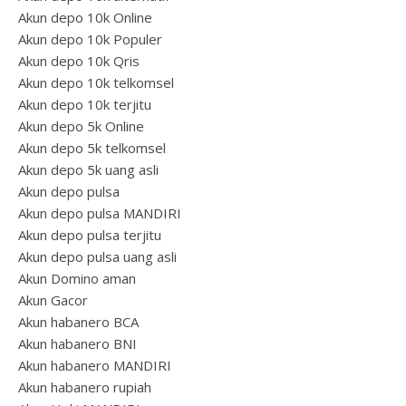
Akun depo 10k Online
Akun depo 10k Populer
Akun depo 10k Qris
Akun depo 10k telkomsel
Akun depo 10k terjitu
Akun depo 5k Online
Akun depo 5k telkomsel
Akun depo 5k uang asli
Akun depo pulsa
Akun depo pulsa MANDIRI
Akun depo pulsa terjitu
Akun depo pulsa uang asli
Akun Domino aman
Akun Gacor
Akun habanero BCA
Akun habanero BNI
Akun habanero MANDIRI
Akun habanero rupiah