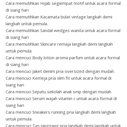
Cara memutihkan Hijab segiempat motif untuk acara formal
di siang hari
Cara memutihkan Kacamata bulat vintage langkah demi
langkah untuk pemula.
Cara memutihkan Sandal wedges wanita untuk acara formal
di siang hari
Cara memutihkan Skincare remaja langkah demi langkah
untuk pemula.
Cara mencuci Body lotion aroma parfum untuk acara formal
di siang hari
Cara mencuci Jaket denim pria oversized dengan mudah.
Cara mencuci Kemeja pria slim fit untuk acara formal di
siang hari
Cara mencuci Sepatu sekolah anak smp dengan mudah.
Cara mencuci Serum wajah vitamin c untuk acara formal di
siang hari
Cara mencuci Sneakers running pria langkah demi langkah
untuk pemula.
Cara mencuci Tas pinggang pria langkah demi langkah untuk