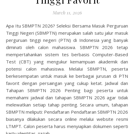
March 11, 2026
Apa Itu SBMPTN 2026? Seleksi Bersama Masuk Perguruan
Tinggi Negeri (SBMPTN) merupakan salah satu jalur masuk
perguruan tinggi negeri (PTN) di Indonesia yang banyak
diminati oleh calon mahasiswa. SBMPTN 2026 tetap
mempertahankan sistem tes berbasis Computer-Based
Test (CBT) yang mengukur kemampuan akademik dan
potensi calon mahasiswa. Melalui SBMPTN, peserta
berkesempatan untuk masuk ke berbagai jurusan di PTN
favorit dengan persaingan yang cukup ketat. Jadwal dan
Tahapan SBMPTN 2026 Penting bagi peserta untuk
memahami jadwal dan tahapan SBMPTN 2026 agar tidak
melewatkan setiap tahap penting. Secara umum, tahapan
SBMPTN meliputi: Pendaftaran Pendaftaran SBMPTN 2026
biasanya dilakukan secara online melalui website resmi
LTMPT. Calon peserta harus menyiapkan dokumen seperti
kartu identitas, ijazah,…