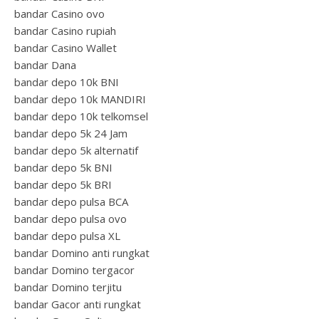
bandar Casino ovo
bandar Casino rupiah
bandar Casino Wallet
bandar Dana
bandar depo 10k BNI
bandar depo 10k MANDIRI
bandar depo 10k telkomsel
bandar depo 5k 24 Jam
bandar depo 5k alternatif
bandar depo 5k BNI
bandar depo 5k BRI
bandar depo pulsa BCA
bandar depo pulsa ovo
bandar depo pulsa XL
bandar Domino anti rungkat
bandar Domino tergacor
bandar Domino terjitu
bandar Gacor anti rungkat