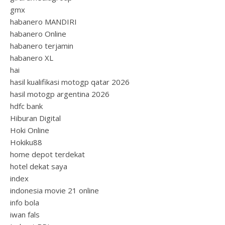
gmx
habanero MANDIRI
habanero Online
habanero terjamin
habanero XL
hai
hasil kualifikasi motogp qatar 2026
hasil motogp argentina 2026
hdfc bank
Hiburan Digital
Hoki Online
Hokiku88
home depot terdekat
hotel dekat saya
index
indonesia movie 21 online
info bola
iwan fals