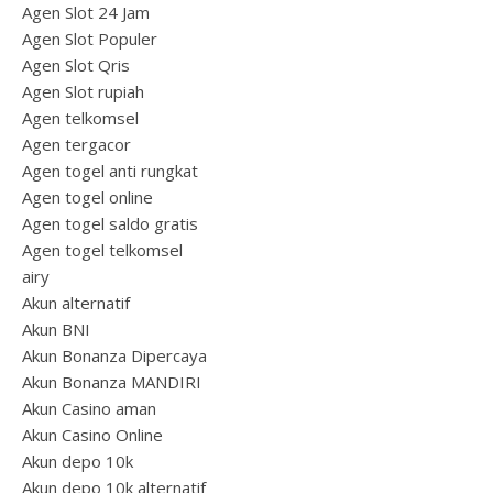
Agen Slot 24 Jam
Agen Slot Populer
Agen Slot Qris
Agen Slot rupiah
Agen telkomsel
Agen tergacor
Agen togel anti rungkat
Agen togel online
Agen togel saldo gratis
Agen togel telkomsel
airy
Akun alternatif
Akun BNI
Akun Bonanza Dipercaya
Akun Bonanza MANDIRI
Akun Casino aman
Akun Casino Online
Akun depo 10k
Akun depo 10k alternatif