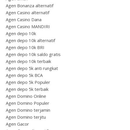
Agen Bonanza alternatif
Agen Casino alternatif
Agen Casino Dana
Agen Casino MANDIRI
Agen depo 10k
Agen depo 10k alternatif
Agen depo 10k BRI
Agen depo 10k saldo gratis
Agen depo 10k terbaik
Agen depo 5k anti rungkat
Agen depo 5k BCA
Agen depo 5k Populer
Agen depo 5k terbaik
Agen Domino Online
Agen Domino Populer
Agen Domino terjamin
Agen Domino terjitu
Agen Gacor