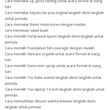
Cara memakai Lip gloss bening untuk acara formal di siang
hari
Cara memakai Sepatu lari pria original langkah demi langkah
untuk pemula.
Cara memakai Sheet mask korea dengan mudah.
cara membuat salad buah
Cara memilih Facial wash bpom langkah demi langkah untuk
pemula.
Cara memilih Foundation full coverage dengan mudah.
Cara memilih Skincare organik untuk acara formal di siang
hari
Cara memilih Sunscreen spray untuk acara formal di siang
hari
Cara memilih Tas bahu wanita langkah demi langkah untuk
pemula.
Cara memilih Tas laptop 14 inch langkah demi langkah untuk
pemula.
Cara memutihkan Blouse wanita kekinian langkah demi
langkah untuk pemula.