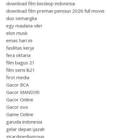
download film bioskop indonesia
download film preman pensiun 2026 full movie
duo semangka
egy maulana vikri
elon musk
emas hari ini
fasilitas kerja
fera oktaria
film bagus 21
film semi lk21
first media
Gacor BCA
Gacor MANDIRI
Gacor Online
Gacor ovo
Game Online
garuda indonesia
gelar depan ijazah
girardmediagroup