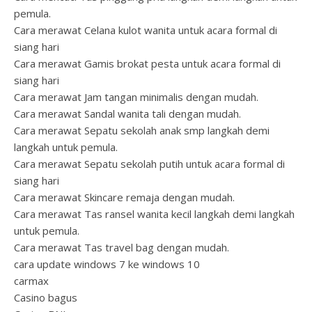
pemula.
Cara merawat Celana kulot wanita untuk acara formal di
siang hari
Cara merawat Gamis brokat pesta untuk acara formal di
siang hari
Cara merawat Jam tangan minimalis dengan mudah.
Cara merawat Sandal wanita tali dengan mudah.
Cara merawat Sepatu sekolah anak smp langkah demi
langkah untuk pemula.
Cara merawat Sepatu sekolah putih untuk acara formal di
siang hari
Cara merawat Skincare remaja dengan mudah.
Cara merawat Tas ransel wanita kecil langkah demi langkah
untuk pemula.
Cara merawat Tas travel bag dengan mudah.
cara update windows 7 ke windows 10
carmax
Casino bagus