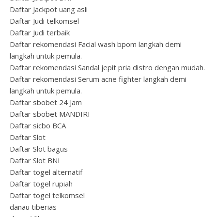
Daftar Jackpot uang asli
Daftar Judi telkomsel
Daftar Judi terbaik
Daftar rekomendasi Facial wash bpom langkah demi
langkah untuk pemula.
Daftar rekomendasi Sandal jepit pria distro dengan mudah.
Daftar rekomendasi Serum acne fighter langkah demi
langkah untuk pemula.
Daftar sbobet 24 Jam
Daftar sbobet MANDIRI
Daftar sicbo BCA
Daftar Slot
Daftar Slot bagus
Daftar Slot BNI
Daftar togel alternatif
Daftar togel rupiah
Daftar togel telkomsel
danau tiberias