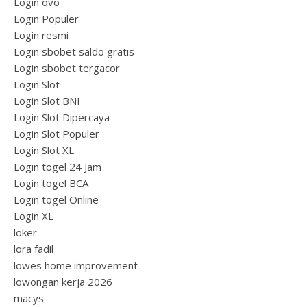
Login ovo
Login Populer
Login resmi
Login sbobet saldo gratis
Login sbobet tergacor
Login Slot
Login Slot BNI
Login Slot Dipercaya
Login Slot Populer
Login Slot XL
Login togel 24 Jam
Login togel BCA
Login togel Online
Login XL
loker
lora fadil
lowes home improvement
lowongan kerja 2026
macys