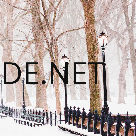
DE.NET