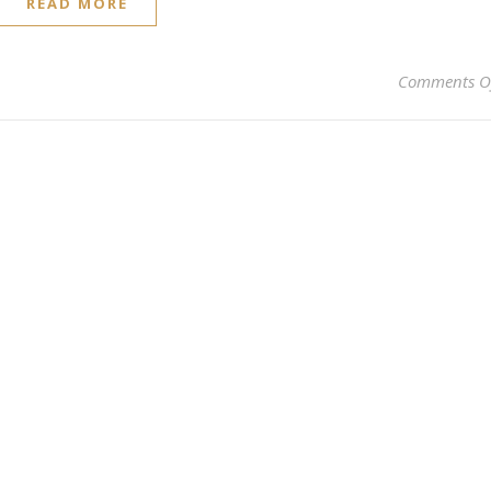
READ MORE
Comments O