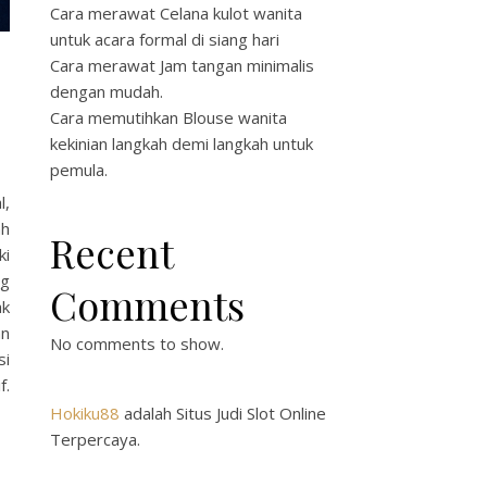
Cara merawat Celana kulot wanita
untuk acara formal di siang hari
Cara merawat Jam tangan minimalis
dengan mudah.
Cara memutihkan Blouse wanita
kekinian langkah demi langkah untuk
pemula.
l,
ah
Recent
ki
ng
Comments
ak
an
No comments to show.
si
f.
Hokiku88
adalah Situs Judi Slot Online
Terpercaya.