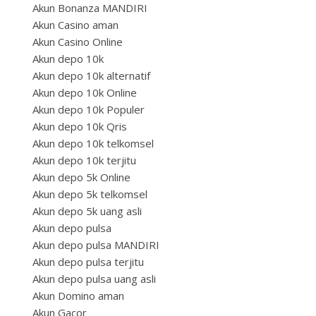
Akun Bonanza MANDIRI
Akun Casino aman
Akun Casino Online
Akun depo 10k
Akun depo 10k alternatif
Akun depo 10k Online
Akun depo 10k Populer
Akun depo 10k Qris
Akun depo 10k telkomsel
Akun depo 10k terjitu
Akun depo 5k Online
Akun depo 5k telkomsel
Akun depo 5k uang asli
Akun depo pulsa
Akun depo pulsa MANDIRI
Akun depo pulsa terjitu
Akun depo pulsa uang asli
Akun Domino aman
Akun Gacor