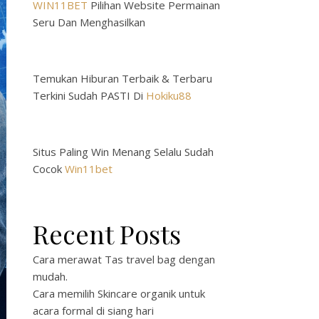
WIN11BET
Pilihan Website Permainan
Seru Dan Menghasilkan
Temukan Hiburan Terbaik & Terbaru
Terkini Sudah PASTI Di
Hokiku88
Situs Paling Win Menang Selalu Sudah
Cocok
Win11bet
Recent Posts
Cara merawat Tas travel bag dengan
mudah.
Cara memilih Skincare organik untuk
acara formal di siang hari