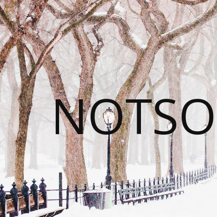
NOTSO