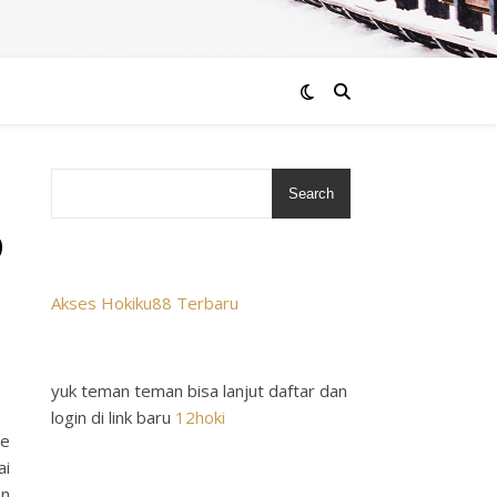
Search
p
Akses Hokiku88 Terbaru
yuk teman teman bisa lanjut daftar dan
login di link baru
12hoki
me
ai
an