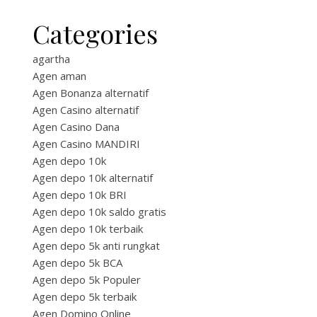
Categories
agartha
Agen aman
Agen Bonanza alternatif
Agen Casino alternatif
Agen Casino Dana
Agen Casino MANDIRI
Agen depo 10k
Agen depo 10k alternatif
Agen depo 10k BRI
Agen depo 10k saldo gratis
Agen depo 10k terbaik
Agen depo 5k anti rungkat
Agen depo 5k BCA
Agen depo 5k Populer
Agen depo 5k terbaik
Agen Domino Online