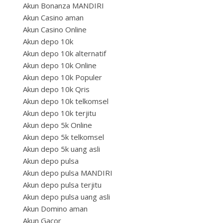
Akun Bonanza MANDIRI
Akun Casino aman
Akun Casino Online
Akun depo 10k
Akun depo 10k alternatif
Akun depo 10k Online
Akun depo 10k Populer
Akun depo 10k Qris
Akun depo 10k telkomsel
Akun depo 10k terjitu
Akun depo 5k Online
Akun depo 5k telkomsel
Akun depo 5k uang asli
Akun depo pulsa
Akun depo pulsa MANDIRI
Akun depo pulsa terjitu
Akun depo pulsa uang asli
Akun Domino aman
Akun Gacor