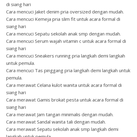
di siang hari
Cara mencuci Jaket denim pria oversized dengan mudah.
Cara mencuci Kemeja pria slim fit untuk acara formal di
siang hari
Cara mencuci Sepatu sekolah anak smp dengan mudah.
Cara mencuci Serum wajah vitamin c untuk acara formal di
siang hari
Cara mencuci Sneakers running pria langkah demi langkah
untuk pemula.
Cara mencuci Tas pinggang pria langkah demi langkah untuk
pemula.
Cara merawat Celana kulot wanita untuk acara formal di
siang hari
Cara merawat Gamis brokat pesta untuk acara formal di
siang hari
Cara merawat Jam tangan minimalis dengan mudah.
Cara merawat Sandal wanita tali dengan mudah.
Cara merawat Sepatu sekolah anak smp langkah demi
langkah untuk pemula.