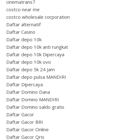
cinematrans7
costco near me
costco wholesale corporation
Daftar alternatif
Daftar Casino
Daftar depo 10k
Daftar depo 10k anti rungkat
Daftar depo 10k Dipercaya
Daftar depo 10k ovo
Daftar depo 5k 24 Jam
Daftar depo pulsa MANDIRI
Daftar Dipercaya
Daftar Domino Dana
Daftar Domino MANDIRI
Daftar Domino saldo gratis
Daftar Gacor
Daftar Gacor BRI
Daftar Gacor Online
Daftar Gacor Qris