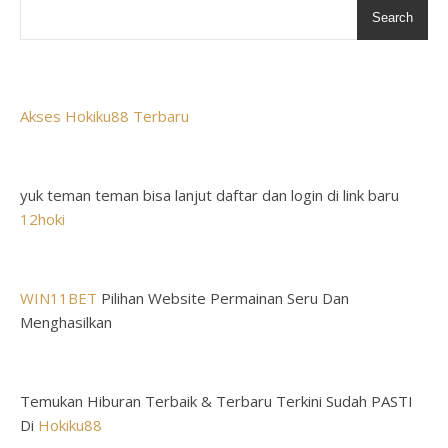
Search
Akses Hokiku88 Terbaru
yuk teman teman bisa lanjut daftar dan login di link baru
12hoki
WIN11BET
Pilihan Website Permainan Seru Dan
Menghasilkan
Temukan Hiburan Terbaik & Terbaru Terkini Sudah PASTI
Di
Hokiku88