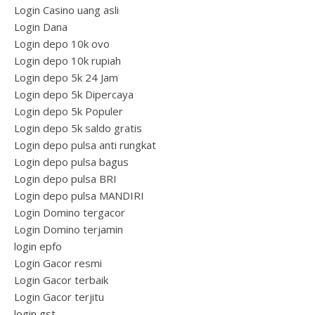
Login Casino uang asli
Login Dana
Login depo 10k ovo
Login depo 10k rupiah
Login depo 5k 24 Jam
Login depo 5k Dipercaya
Login depo 5k Populer
Login depo 5k saldo gratis
Login depo pulsa anti rungkat
Login depo pulsa bagus
Login depo pulsa BRI
Login depo pulsa MANDIRI
Login Domino tergacor
Login Domino terjamin
login epfo
Login Gacor resmi
Login Gacor terbaik
Login Gacor terjitu
login gst