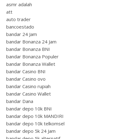
asmr adalah
att
auto trader
bancoestado
bandar 24 Jam
bandar Bonanza 24 Jam
bandar Bonanza BNI
bandar Bonanza Populer
bandar Bonanza Wallet
bandar Casino BNI
bandar Casino ovo
bandar Casino rupiah
bandar Casino Wallet
bandar Dana
bandar depo 10k BNI
bandar depo 10k MANDIRI
bandar depo 10k telkomsel
bandar depo 5k 24 Jam
bandar depo 5k alternatif