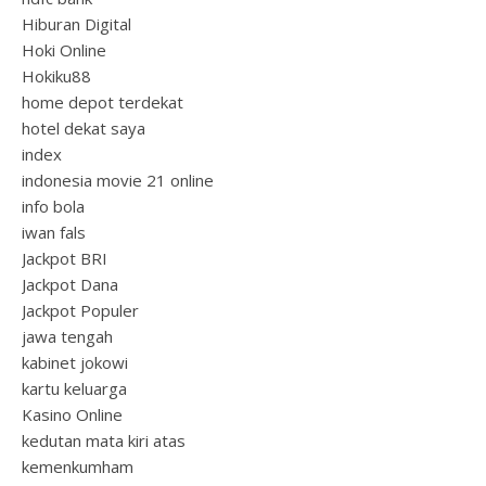
Hiburan Digital
Hoki Online
Hokiku88
home depot terdekat
hotel dekat saya
index
indonesia movie 21 online
info bola
iwan fals
Jackpot BRI
Jackpot Dana
Jackpot Populer
jawa tengah
kabinet jokowi
kartu keluarga
Kasino Online
kedutan mata kiri atas
kemenkumham