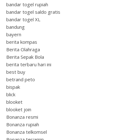
bandar togel rupiah
bandar togel saldo gratis
bandar togel XL
bandung
bayern
berita kompas
Berita Olahraga
Berita Sepak Bola
berita terbaru hari ini
best buy
betrand peto
bispak
blick
blooket
blooket join
Bonanza resmi
Bonanza rupiah
Bonanza telkomsel
Bonanza terjamin