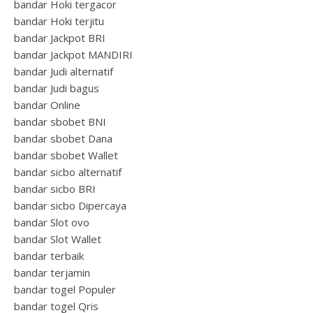
bandar Hoki tergacor
bandar Hoki terjitu
bandar Jackpot BRI
bandar Jackpot MANDIRI
bandar Judi alternatif
bandar Judi bagus
bandar Online
bandar sbobet BNI
bandar sbobet Dana
bandar sbobet Wallet
bandar sicbo alternatif
bandar sicbo BRI
bandar sicbo Dipercaya
bandar Slot ovo
bandar Slot Wallet
bandar terbaik
bandar terjamin
bandar togel Populer
bandar togel Qris