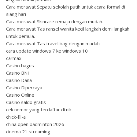
Cara merawat Sepatu sekolah putih untuk acara formal di
siang hari
Cara merawat Skincare remaja dengan mudah.
Cara merawat Tas ransel wanita kecil langkah demi langkah
untuk pemula.
Cara merawat Tas travel bag dengan mudah.
cara update windows 7 ke windows 10
carmax
Casino bagus
Casino BNI
Casino Dana
Casino Dipercaya
Casino Online
Casino saldo gratis
cek nomor yang terdaftar di nik
chick-fil-a
china open badminton 2026
cinema 21 streaming