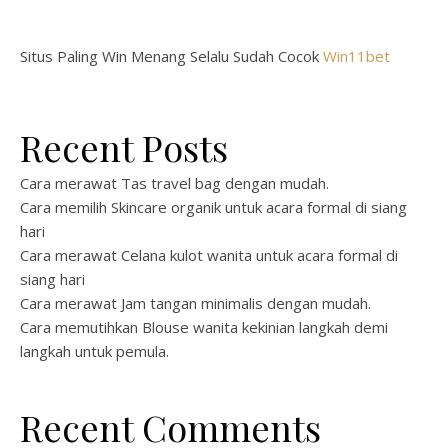
Situs Paling Win Menang Selalu Sudah Cocok
Win11bet
Recent Posts
Cara merawat Tas travel bag dengan mudah.
Cara memilih Skincare organik untuk acara formal di siang
hari
Cara merawat Celana kulot wanita untuk acara formal di
siang hari
Cara merawat Jam tangan minimalis dengan mudah.
Cara memutihkan Blouse wanita kekinian langkah demi
langkah untuk pemula.
Recent Comments