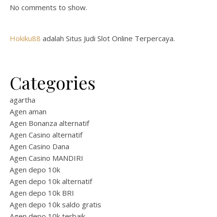
No comments to show.
Hokiku88
adalah Situs Judi Slot Online Terpercaya.
Categories
agartha
Agen aman
Agen Bonanza alternatif
Agen Casino alternatif
Agen Casino Dana
Agen Casino MANDIRI
Agen depo 10k
Agen depo 10k alternatif
Agen depo 10k BRI
Agen depo 10k saldo gratis
Agen depo 10k terbaik