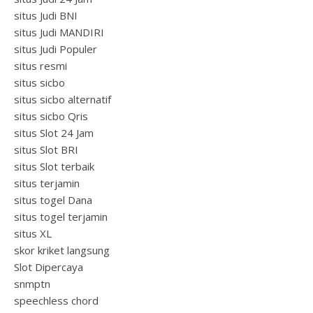
situs Judi BNI
situs Judi MANDIRI
situs Judi Populer
situs resmi
situs sicbo
situs sicbo alternatif
situs sicbo Qris
situs Slot 24 Jam
situs Slot BRI
situs Slot terbaik
situs terjamin
situs togel Dana
situs togel terjamin
situs XL
skor kriket langsung
Slot Dipercaya
snmptn
speechless chord