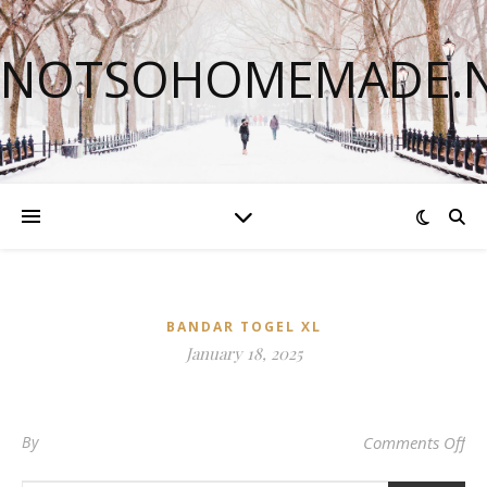
NOTSOHOMEMADE.
BANDAR TOGEL XL
January 18, 2025
on
By
Comments Off