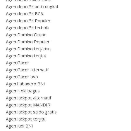
Agen depo 5k anti rungkat
Agen depo 5k BCA
Agen depo 5k Populer
Agen depo 5k terbaik
Agen Domino Online
Agen Domino Populer
Agen Domino terjamin
Agen Domino terjitu
Agen Gacor
Agen Gacor alternatif
Agen Gacor ovo
Agen habanero BNI
Agen Hoki bagus
Agen Jackpot alternatif
Agen Jackpot MANDIRI
Agen Jackpot saldo gratis
Agen Jackpot terjitu
Agen Judi BNI