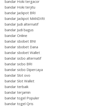
bandar Hoki tergacor
bandar Hoki terjitu
bandar Jackpot BRI
bandar Jackpot MANDIRI
bandar Judi alternatif
bandar Judi bagus
bandar Online
bandar sbobet BNI
bandar sbobet Dana
bandar sbobet Wallet
bandar sicbo alternatif
bandar sicbo BRI
bandar sicbo Dipercaya
bandar Slot ovo
bandar Slot Wallet
bandar terbaik
bandar terjamin
bandar togel Populer
bandar togel Qris