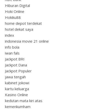
Hiburan Digital
Hoki Online
Hokiku88
home depot terdekat
hotel dekat saya
index
indonesia movie 21 online
info bola
iwan fals
Jackpot BRI
Jackpot Dana
Jackpot Populer
jawa tengah
kabinet jokowi
kartu keluarga
Kasino Online
kedutan mata kiri atas
kemenkumham