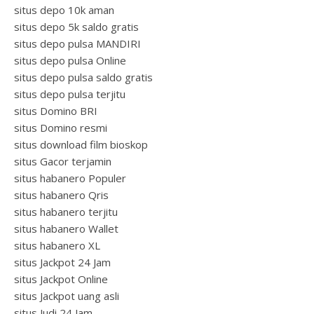
situs depo 10k aman
situs depo 5k saldo gratis
situs depo pulsa MANDIRI
situs depo pulsa Online
situs depo pulsa saldo gratis
situs depo pulsa terjitu
situs Domino BRI
situs Domino resmi
situs download film bioskop
situs Gacor terjamin
situs habanero Populer
situs habanero Qris
situs habanero terjitu
situs habanero Wallet
situs habanero XL
situs Jackpot 24 Jam
situs Jackpot Online
situs Jackpot uang asli
situs Judi 24 Jam