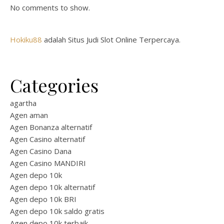
No comments to show.
Hokiku88
adalah Situs Judi Slot Online Terpercaya.
Categories
agartha
Agen aman
Agen Bonanza alternatif
Agen Casino alternatif
Agen Casino Dana
Agen Casino MANDIRI
Agen depo 10k
Agen depo 10k alternatif
Agen depo 10k BRI
Agen depo 10k saldo gratis
Agen depo 10k terbaik