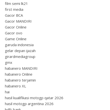
film semi lk21
first media
Gacor BCA
Gacor MANDIRI
Gacor Online
Gacor ovo
Game Online
garuda indonesia
gelar depan ijazah
girardmediagroup
gmx
habanero MANDIRI
habanero Online
habanero terjamin
habanero XL
hai
hasil kualifikasi motogp qatar 2026
hasil motogp argentina 2026
hdfc bank