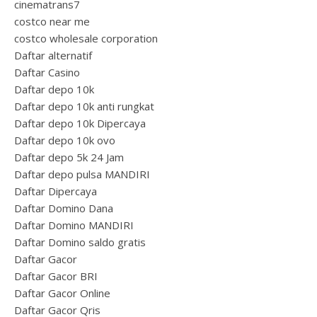
cinematrans7
costco near me
costco wholesale corporation
Daftar alternatif
Daftar Casino
Daftar depo 10k
Daftar depo 10k anti rungkat
Daftar depo 10k Dipercaya
Daftar depo 10k ovo
Daftar depo 5k 24 Jam
Daftar depo pulsa MANDIRI
Daftar Dipercaya
Daftar Domino Dana
Daftar Domino MANDIRI
Daftar Domino saldo gratis
Daftar Gacor
Daftar Gacor BRI
Daftar Gacor Online
Daftar Gacor Qris