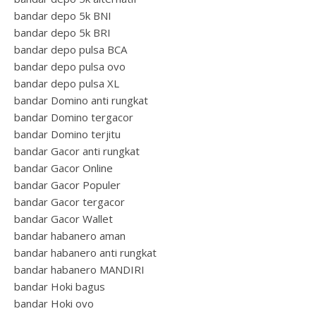
bandar depo 5k BNI
bandar depo 5k BRI
bandar depo pulsa BCA
bandar depo pulsa ovo
bandar depo pulsa XL
bandar Domino anti rungkat
bandar Domino tergacor
bandar Domino terjitu
bandar Gacor anti rungkat
bandar Gacor Online
bandar Gacor Populer
bandar Gacor tergacor
bandar Gacor Wallet
bandar habanero aman
bandar habanero anti rungkat
bandar habanero MANDIRI
bandar Hoki bagus
bandar Hoki ovo