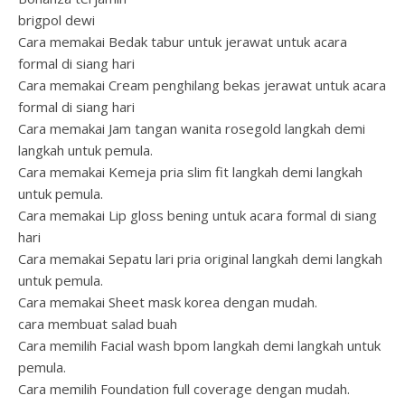
brigpol dewi
Cara memakai Bedak tabur untuk jerawat untuk acara
formal di siang hari
Cara memakai Cream penghilang bekas jerawat untuk acara
formal di siang hari
Cara memakai Jam tangan wanita rosegold langkah demi
langkah untuk pemula.
Cara memakai Kemeja pria slim fit langkah demi langkah
untuk pemula.
Cara memakai Lip gloss bening untuk acara formal di siang
hari
Cara memakai Sepatu lari pria original langkah demi langkah
untuk pemula.
Cara memakai Sheet mask korea dengan mudah.
cara membuat salad buah
Cara memilih Facial wash bpom langkah demi langkah untuk
pemula.
Cara memilih Foundation full coverage dengan mudah.