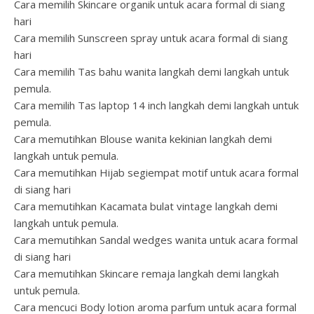
Cara memilih Skincare organik untuk acara formal di siang
hari
Cara memilih Sunscreen spray untuk acara formal di siang
hari
Cara memilih Tas bahu wanita langkah demi langkah untuk
pemula.
Cara memilih Tas laptop 14 inch langkah demi langkah untuk
pemula.
Cara memutihkan Blouse wanita kekinian langkah demi
langkah untuk pemula.
Cara memutihkan Hijab segiempat motif untuk acara formal
di siang hari
Cara memutihkan Kacamata bulat vintage langkah demi
langkah untuk pemula.
Cara memutihkan Sandal wedges wanita untuk acara formal
di siang hari
Cara memutihkan Skincare remaja langkah demi langkah
untuk pemula.
Cara mencuci Body lotion aroma parfum untuk acara formal