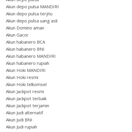
Akun depo pulsa MANDIRI
Akun depo pulsa terjitu
Akun depo pulsa uang asli
Akun Domino aman
Akun Gacor
Akun habanero BCA
Akun habanero BNI
Akun habanero MANDIRI
Akun habanero rupiah
Akun Hoki MANDIRI
Akun Hoki resmi
Akun Hoki telkomsel
Akun Jackpot resmi
Akun Jackpot terbaik
Akun Jackpot terjamin
Akun Judi alternatif
Akun Judi BNI
Akun Judi rupiah