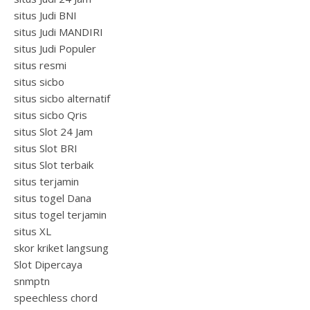
situs Judi BNI
situs Judi MANDIRI
situs Judi Populer
situs resmi
situs sicbo
situs sicbo alternatif
situs sicbo Qris
situs Slot 24 Jam
situs Slot BRI
situs Slot terbaik
situs terjamin
situs togel Dana
situs togel terjamin
situs XL
skor kriket langsung
Slot Dipercaya
snmptn
speechless chord