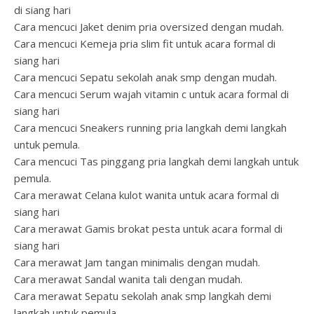
di siang hari
Cara mencuci Jaket denim pria oversized dengan mudah.
Cara mencuci Kemeja pria slim fit untuk acara formal di
siang hari
Cara mencuci Sepatu sekolah anak smp dengan mudah.
Cara mencuci Serum wajah vitamin c untuk acara formal di
siang hari
Cara mencuci Sneakers running pria langkah demi langkah
untuk pemula.
Cara mencuci Tas pinggang pria langkah demi langkah untuk
pemula.
Cara merawat Celana kulot wanita untuk acara formal di
siang hari
Cara merawat Gamis brokat pesta untuk acara formal di
siang hari
Cara merawat Jam tangan minimalis dengan mudah.
Cara merawat Sandal wanita tali dengan mudah.
Cara merawat Sepatu sekolah anak smp langkah demi
langkah untuk pemula.