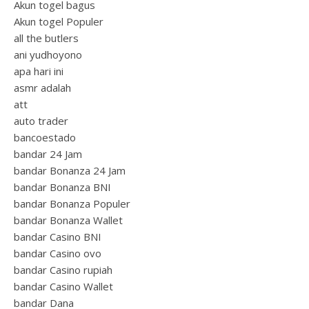
Akun togel bagus
Akun togel Populer
all the butlers
ani yudhoyono
apa hari ini
asmr adalah
att
auto trader
bancoestado
bandar 24 Jam
bandar Bonanza 24 Jam
bandar Bonanza BNI
bandar Bonanza Populer
bandar Bonanza Wallet
bandar Casino BNI
bandar Casino ovo
bandar Casino rupiah
bandar Casino Wallet
bandar Dana