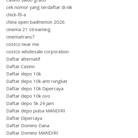
cek nomor yang terdaftar di nik
chick-fil-a
china open badminton 2026
cinema 21 streaming
cinematrans7
costco near me
costco wholesale corporation
Daftar alternatif
Daftar Casino
Daftar depo 10k
Daftar depo 10k anti rungkat
Daftar depo 10k Dipercaya
Daftar depo 10k ovo
Daftar depo 5k 24 Jam
Daftar depo pulsa MANDIRI
Daftar Dipercaya
Daftar Domino Dana
Daftar Domino MANDIRI