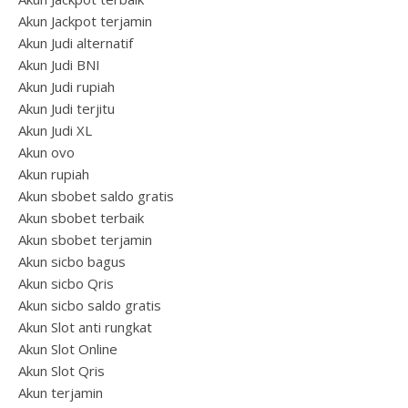
Akun Jackpot terjamin
Akun Judi alternatif
Akun Judi BNI
Akun Judi rupiah
Akun Judi terjitu
Akun Judi XL
Akun ovo
Akun rupiah
Akun sbobet saldo gratis
Akun sbobet terbaik
Akun sbobet terjamin
Akun sicbo bagus
Akun sicbo Qris
Akun sicbo saldo gratis
Akun Slot anti rungkat
Akun Slot Online
Akun Slot Qris
Akun terjamin