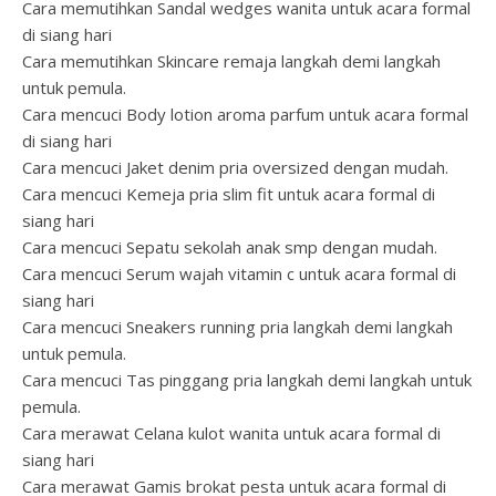
Cara memutihkan Sandal wedges wanita untuk acara formal
di siang hari
Cara memutihkan Skincare remaja langkah demi langkah
untuk pemula.
Cara mencuci Body lotion aroma parfum untuk acara formal
di siang hari
Cara mencuci Jaket denim pria oversized dengan mudah.
Cara mencuci Kemeja pria slim fit untuk acara formal di
siang hari
Cara mencuci Sepatu sekolah anak smp dengan mudah.
Cara mencuci Serum wajah vitamin c untuk acara formal di
siang hari
Cara mencuci Sneakers running pria langkah demi langkah
untuk pemula.
Cara mencuci Tas pinggang pria langkah demi langkah untuk
pemula.
Cara merawat Celana kulot wanita untuk acara formal di
siang hari
Cara merawat Gamis brokat pesta untuk acara formal di