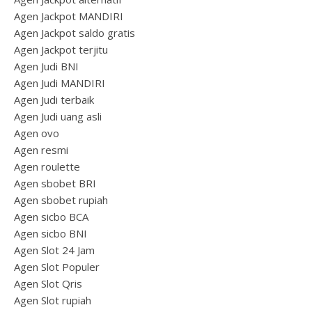
Agen Jackpot MANDIRI
Agen Jackpot saldo gratis
Agen Jackpot terjitu
Agen Judi BNI
Agen Judi MANDIRI
Agen Judi terbaik
Agen Judi uang asli
Agen ovo
Agen resmi
Agen roulette
Agen sbobet BRI
Agen sbobet rupiah
Agen sicbo BCA
Agen sicbo BNI
Agen Slot 24 Jam
Agen Slot Populer
Agen Slot Qris
Agen Slot rupiah