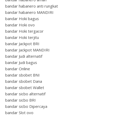
bandar habanero anti rungkat
bandar habanero MANDIRI
bandar Hoki bagus
bandar Hoki ovo
bandar Hoki tergacor
bandar Hoki terjitu
bandar Jackpot BRI
bandar Jackpot MANDIRI
bandar Judi alternatif
bandar Judi bagus
bandar Online
bandar sbobet BNI
bandar sbobet Dana
bandar sbobet Wallet
bandar sicbo alternatif
bandar sicbo BRI
bandar sicbo Dipercaya
bandar Slot ovo