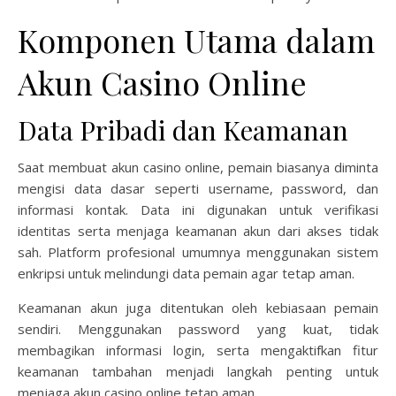
Komponen Utama dalam
Akun Casino Online
Data Pribadi dan Keamanan
Saat membuat akun casino online, pemain biasanya diminta
mengisi data dasar seperti username, password, dan
informasi kontak. Data ini digunakan untuk verifikasi
identitas serta menjaga keamanan akun dari akses tidak
sah. Platform profesional umumnya menggunakan sistem
enkripsi untuk melindungi data pemain agar tetap aman.
Keamanan akun juga ditentukan oleh kebiasaan pemain
sendiri. Menggunakan password yang kuat, tidak
membagikan informasi login, serta mengaktifkan fitur
keamanan tambahan menjadi langkah penting untuk
menjaga akun casino online tetap aman.