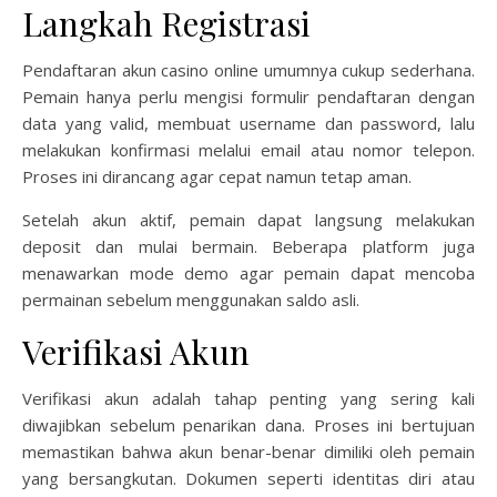
Langkah Registrasi
Pendaftaran akun casino online umumnya cukup sederhana.
Pemain hanya perlu mengisi formulir pendaftaran dengan
data yang valid, membuat username dan password, lalu
melakukan konfirmasi melalui email atau nomor telepon.
Proses ini dirancang agar cepat namun tetap aman.
Setelah akun aktif, pemain dapat langsung melakukan
deposit dan mulai bermain. Beberapa platform juga
menawarkan mode demo agar pemain dapat mencoba
permainan sebelum menggunakan saldo asli.
Verifikasi Akun
Verifikasi akun adalah tahap penting yang sering kali
diwajibkan sebelum penarikan dana. Proses ini bertujuan
memastikan bahwa akun benar-benar dimiliki oleh pemain
yang bersangkutan. Dokumen seperti identitas diri atau