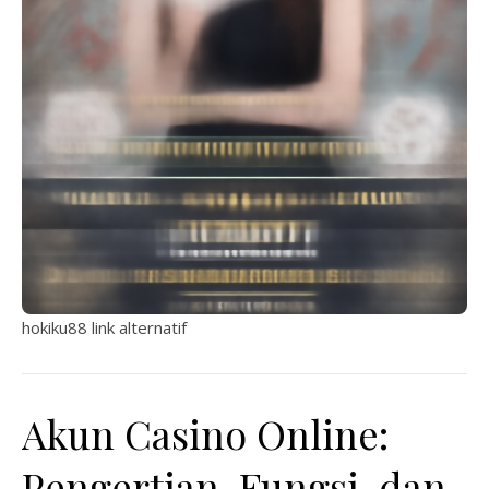
hokiku88 link alternatif
Akun Casino Online:
Pengertian, Fungsi, dan