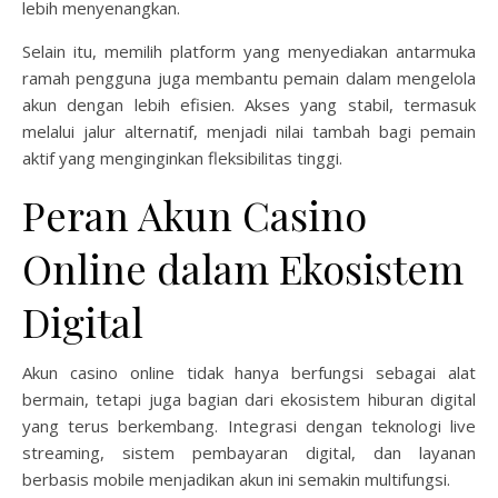
lebih menyenangkan.
Selain itu, memilih platform yang menyediakan antarmuka
ramah pengguna juga membantu pemain dalam mengelola
akun dengan lebih efisien. Akses yang stabil, termasuk
melalui jalur alternatif, menjadi nilai tambah bagi pemain
aktif yang menginginkan fleksibilitas tinggi.
Peran Akun Casino
Online dalam Ekosistem
Digital
Akun casino online tidak hanya berfungsi sebagai alat
bermain, tetapi juga bagian dari ekosistem hiburan digital
yang terus berkembang. Integrasi dengan teknologi live
streaming, sistem pembayaran digital, dan layanan
berbasis mobile menjadikan akun ini semakin multifungsi.