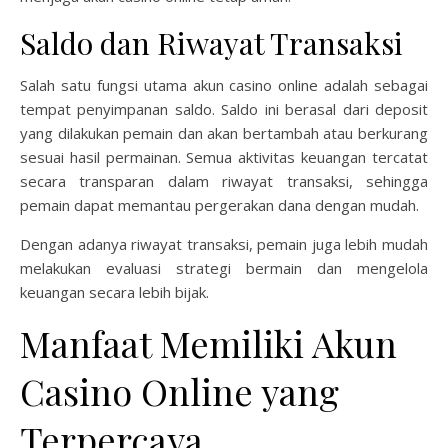
Saldo dan Riwayat Transaksi
Salah satu fungsi utama akun casino online adalah sebagai
tempat penyimpanan saldo. Saldo ini berasal dari deposit
yang dilakukan pemain dan akan bertambah atau berkurang
sesuai hasil permainan. Semua aktivitas keuangan tercatat
secara transparan dalam riwayat transaksi, sehingga
pemain dapat memantau pergerakan dana dengan mudah.
Dengan adanya riwayat transaksi, pemain juga lebih mudah
melakukan evaluasi strategi bermain dan mengelola
keuangan secara lebih bijak.
Manfaat Memiliki Akun
Casino Online yang
Terpercaya