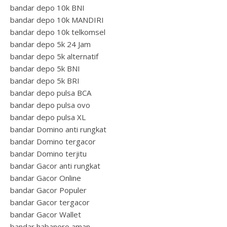
bandar depo 10k BNI
bandar depo 10k MANDIRI
bandar depo 10k telkomsel
bandar depo 5k 24 Jam
bandar depo 5k alternatif
bandar depo 5k BNI
bandar depo 5k BRI
bandar depo pulsa BCA
bandar depo pulsa ovo
bandar depo pulsa XL
bandar Domino anti rungkat
bandar Domino tergacor
bandar Domino terjitu
bandar Gacor anti rungkat
bandar Gacor Online
bandar Gacor Populer
bandar Gacor tergacor
bandar Gacor Wallet
bandar habanero aman