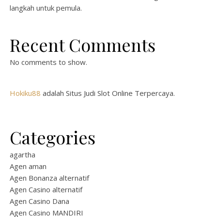
langkah untuk pemula.
Recent Comments
No comments to show.
Hokiku88
adalah Situs Judi Slot Online Terpercaya.
Categories
agartha
Agen aman
Agen Bonanza alternatif
Agen Casino alternatif
Agen Casino Dana
Agen Casino MANDIRI