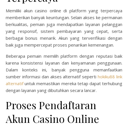
Memiliki akun casino online di platform yang terpercaya
memberikan banyak keuntungan. Selain akses ke permainan
berkualitas, pemain juga mendapatkan layanan pelanggan
yang responsif, sistem pembayaran yang cepat, serta
berbagai bonus menarik. Akun yang terverifikasi dengan
baik juga mempercepat proses penarikan kemenangan.
Beberapa pemain memilih platform dengan reputasi baik
karena konsistensi layanan dan kenyamanan penggunaan.
Dalam konteks ini, banyak pengguna memanfaatkan
sumber informasi dan akses alternatif seperti
hokiku88 link
alternatif
untuk memastikan mereka tetap dapat terhubung
dengan layanan yang dibutuhkan secara lancar.
Proses Pendaftaran
Akun Casino Online