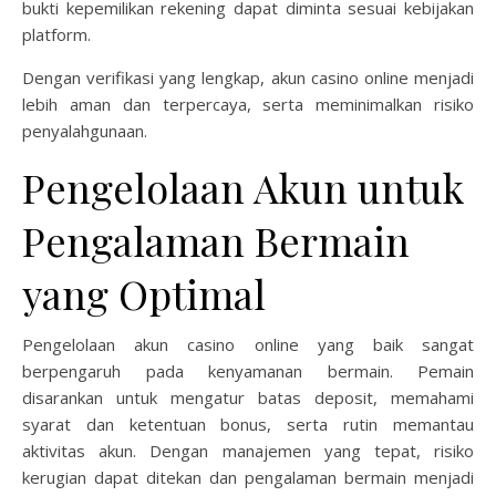
bukti kepemilikan rekening dapat diminta sesuai kebijakan
platform.
Dengan verifikasi yang lengkap, akun casino online menjadi
lebih aman dan terpercaya, serta meminimalkan risiko
penyalahgunaan.
Pengelolaan Akun untuk
Pengalaman Bermain
yang Optimal
Pengelolaan akun casino online yang baik sangat
berpengaruh pada kenyamanan bermain. Pemain
disarankan untuk mengatur batas deposit, memahami
syarat dan ketentuan bonus, serta rutin memantau
aktivitas akun. Dengan manajemen yang tepat, risiko
kerugian dapat ditekan dan pengalaman bermain menjadi