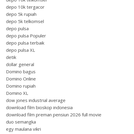
depo 10k tergacor
depo 5k rupiah
depo 5k telkomsel
depo pulsa
depo pulsa Populer
depo pulsa terbaik
depo pulsa XL
detik
dollar general
Domino bagus
Domino Online
Domino rupiah
Domino XL
dow jones industrial average
download film bioskop indonesia
download film preman pensiun 2026 full movie
duo semangka
egy maulana vikri