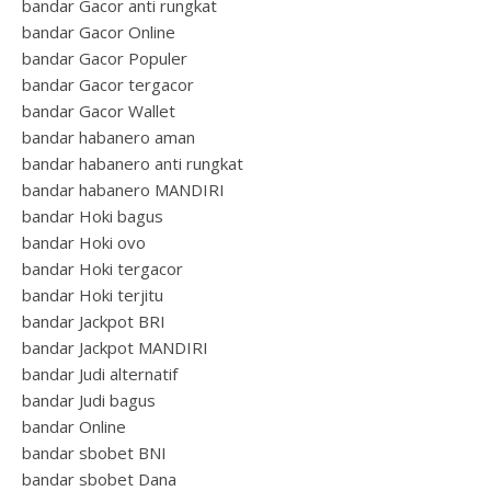
bandar Gacor anti rungkat
bandar Gacor Online
bandar Gacor Populer
bandar Gacor tergacor
bandar Gacor Wallet
bandar habanero aman
bandar habanero anti rungkat
bandar habanero MANDIRI
bandar Hoki bagus
bandar Hoki ovo
bandar Hoki tergacor
bandar Hoki terjitu
bandar Jackpot BRI
bandar Jackpot MANDIRI
bandar Judi alternatif
bandar Judi bagus
bandar Online
bandar sbobet BNI
bandar sbobet Dana