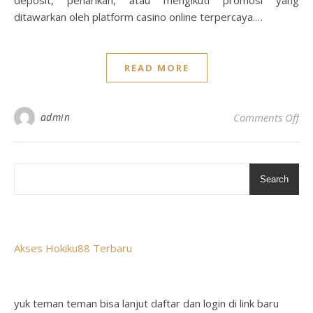
ditawarkan oleh platform casino online terpercaya.…
READ MORE
on
admin
Comments Off
Search
Akses Hokiku88 Terbaru
yuk teman teman bisa lanjut daftar dan login di link baru