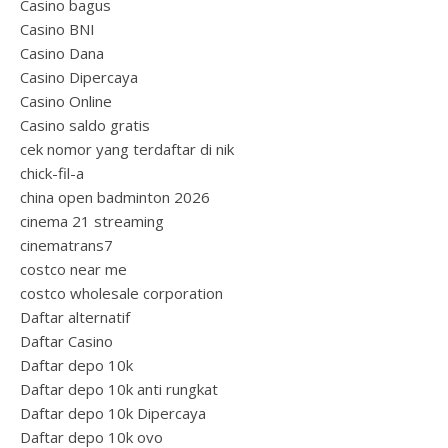
Casino bagus
Casino BNI
Casino Dana
Casino Dipercaya
Casino Online
Casino saldo gratis
cek nomor yang terdaftar di nik
chick-fil-a
china open badminton 2026
cinema 21 streaming
cinematrans7
costco near me
costco wholesale corporation
Daftar alternatif
Daftar Casino
Daftar depo 10k
Daftar depo 10k anti rungkat
Daftar depo 10k Dipercaya
Daftar depo 10k ovo