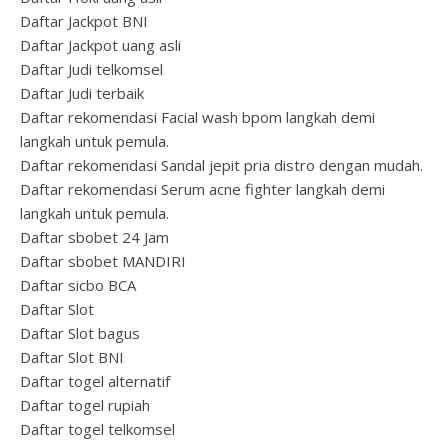
Daftar Jackpot BNI
Daftar Jackpot uang asli
Daftar Judi telkomsel
Daftar Judi terbaik
Daftar rekomendasi Facial wash bpom langkah demi
langkah untuk pemula.
Daftar rekomendasi Sandal jepit pria distro dengan mudah.
Daftar rekomendasi Serum acne fighter langkah demi
langkah untuk pemula.
Daftar sbobet 24 Jam
Daftar sbobet MANDIRI
Daftar sicbo BCA
Daftar Slot
Daftar Slot bagus
Daftar Slot BNI
Daftar togel alternatif
Daftar togel rupiah
Daftar togel telkomsel