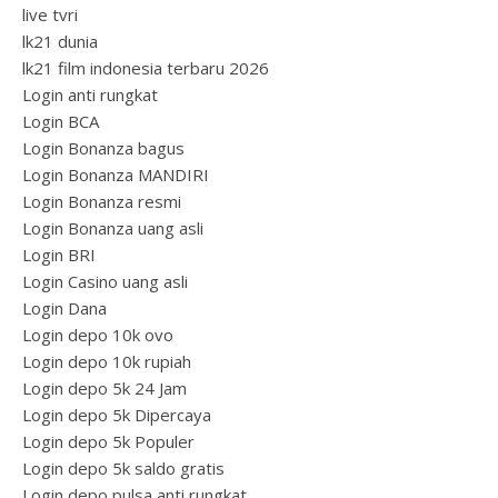
live tvri
lk21 dunia
lk21 film indonesia terbaru 2026
Login anti rungkat
Login BCA
Login Bonanza bagus
Login Bonanza MANDIRI
Login Bonanza resmi
Login Bonanza uang asli
Login BRI
Login Casino uang asli
Login Dana
Login depo 10k ovo
Login depo 10k rupiah
Login depo 5k 24 Jam
Login depo 5k Dipercaya
Login depo 5k Populer
Login depo 5k saldo gratis
Login depo pulsa anti rungkat