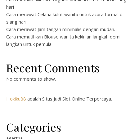
hari
Cara merawat Celana kulot wanita untuk acara formal di
siang hari
Cara merawat Jam tangan minimalis dengan mudah.
Cara memutihkan Blouse wanita kekinian langkah demi
langkah untuk pemula.
Recent Comments
No comments to show.
Hokiku88
adalah Situs Judi Slot Online Terpercaya.
Categories
agartha