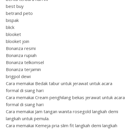
best buy
betrand peto
bispak
blick
blooket
blooket join
Bonanza resmi
Bonanza rupiah
Bonanza telkomsel
Bonanza terjamin
brigpol dewi
Cara memakai Bedak tabur untuk jerawat untuk acara
formal di siang hari
Cara memakai Cream penghilang bekas jerawat untuk acara
formal di siang hari
Cara memakai Jam tangan wanita rosegold langkah demi
langkah untuk pemula.
Cara memakai Kemeja pria slim fit langkah demi langkah