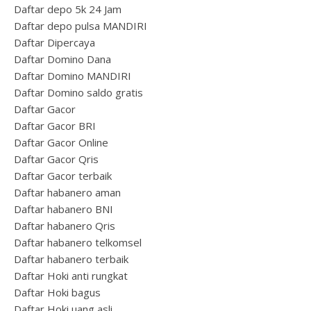
Daftar depo 5k 24 Jam
Daftar depo pulsa MANDIRI
Daftar Dipercaya
Daftar Domino Dana
Daftar Domino MANDIRI
Daftar Domino saldo gratis
Daftar Gacor
Daftar Gacor BRI
Daftar Gacor Online
Daftar Gacor Qris
Daftar Gacor terbaik
Daftar habanero aman
Daftar habanero BNI
Daftar habanero Qris
Daftar habanero telkomsel
Daftar habanero terbaik
Daftar Hoki anti rungkat
Daftar Hoki bagus
Daftar Hoki uang asli