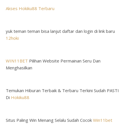
Akses Hokiku88 Terbaru
yuk teman teman bisa lanjut daftar dan login di link baru
12hoki
WIN11BET
Pilihan Website Permainan Seru Dan
Menghasilkan
Temukan Hiburan Terbaik & Terbaru Terkini Sudah PASTI
Di
Hokiku88
Situs Paling Win Menang Selalu Sudah Cocok
Win11bet