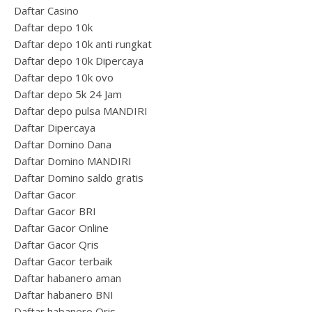
Daftar Casino
Daftar depo 10k
Daftar depo 10k anti rungkat
Daftar depo 10k Dipercaya
Daftar depo 10k ovo
Daftar depo 5k 24 Jam
Daftar depo pulsa MANDIRI
Daftar Dipercaya
Daftar Domino Dana
Daftar Domino MANDIRI
Daftar Domino saldo gratis
Daftar Gacor
Daftar Gacor BRI
Daftar Gacor Online
Daftar Gacor Qris
Daftar Gacor terbaik
Daftar habanero aman
Daftar habanero BNI
Daftar habanero Qris