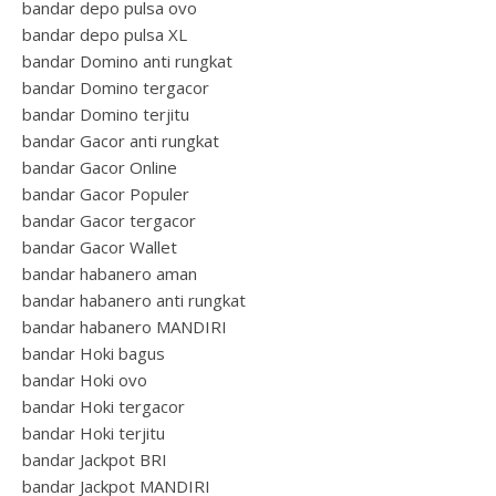
bandar depo pulsa ovo
bandar depo pulsa XL
bandar Domino anti rungkat
bandar Domino tergacor
bandar Domino terjitu
bandar Gacor anti rungkat
bandar Gacor Online
bandar Gacor Populer
bandar Gacor tergacor
bandar Gacor Wallet
bandar habanero aman
bandar habanero anti rungkat
bandar habanero MANDIRI
bandar Hoki bagus
bandar Hoki ovo
bandar Hoki tergacor
bandar Hoki terjitu
bandar Jackpot BRI
bandar Jackpot MANDIRI