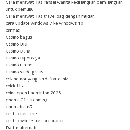
Cara merawat Tas ransel wanita kecil langkah demi langkah
untuk pemula.
Cara merawat Tas travel bag dengan mudah.
cara update windows 7 ke windows 10
carmax
Casino bagus
Casino BNI
Casino Dana
Casino Dipercaya
Casino Online
Casino saldo gratis
cek nomor yang terdaftar di nik
chick-fil-a
china open badminton 2026
cinema 21 streaming
cinematrans7
costco near me
costco wholesale corporation
Daftar alternatif