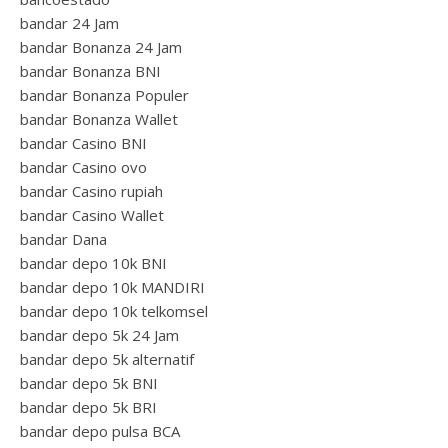
bandar 24 Jam
bandar Bonanza 24 Jam
bandar Bonanza BNI
bandar Bonanza Populer
bandar Bonanza Wallet
bandar Casino BNI
bandar Casino ovo
bandar Casino rupiah
bandar Casino Wallet
bandar Dana
bandar depo 10k BNI
bandar depo 10k MANDIRI
bandar depo 10k telkomsel
bandar depo 5k 24 Jam
bandar depo 5k alternatif
bandar depo 5k BNI
bandar depo 5k BRI
bandar depo pulsa BCA