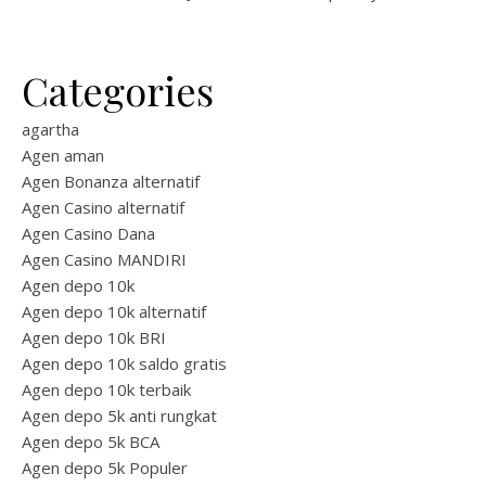
Categories
agartha
Agen aman
Agen Bonanza alternatif
Agen Casino alternatif
Agen Casino Dana
Agen Casino MANDIRI
Agen depo 10k
Agen depo 10k alternatif
Agen depo 10k BRI
Agen depo 10k saldo gratis
Agen depo 10k terbaik
Agen depo 5k anti rungkat
Agen depo 5k BCA
Agen depo 5k Populer