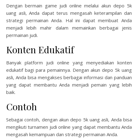
Dengan bermain game judi online melalui akun depo 5k
uang asli, Anda dapat terus mengasah keterampilan dan
strategi permainan Anda. Hal ini dapat membuat Anda
menjadi lebih mahir dalam memainkan berbagai jenis
permainan judi.
Konten Edukatif
Banyak platform judi online yang menyediakan konten
edukatif bagi para pemainnya. Dengan akun depo 5k uang
asli, Anda bisa mengakses berbagai informasi dan panduan
yang dapat membantu Anda menjadi pemain yang lebih
baik.
Contoh
Sebagai contoh, dengan akun depo 5k uang asli, Anda bisa
mengikuti turnamen judi online yang dapat membantu Anda
mengasah kemampuan dan strategi permainan Anda.