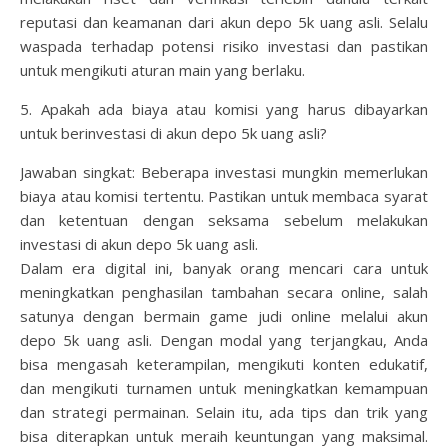
reputasi dan keamanan dari akun depo 5k uang asli. Selalu
waspada terhadap potensi risiko investasi dan pastikan
untuk mengikuti aturan main yang berlaku.
5. Apakah ada biaya atau komisi yang harus dibayarkan
untuk berinvestasi di akun depo 5k uang asli?
Jawaban singkat: Beberapa investasi mungkin memerlukan
biaya atau komisi tertentu. Pastikan untuk membaca syarat
dan ketentuan dengan seksama sebelum melakukan
investasi di akun depo 5k uang asli.
Dalam era digital ini, banyak orang mencari cara untuk
meningkatkan penghasilan tambahan secara online, salah
satunya dengan bermain game judi online melalui akun
depo 5k uang asli. Dengan modal yang terjangkau, Anda
bisa mengasah keterampilan, mengikuti konten edukatif,
dan mengikuti turnamen untuk meningkatkan kemampuan
dan strategi permainan. Selain itu, ada tips dan trik yang
bisa diterapkan untuk meraih keuntungan yang maksimal.