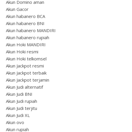
Akun Domino aman
Akun Gacor
Akun habanero BCA
Akun habanero BNI
Akun habanero MANDIRI
Akun habanero rupiah
Akun Hoki MANDIRI
Akun Hoki resmi
Akun Hoki telkomsel
Akun Jackpot resmi
Akun Jackpot terbaik
Akun Jackpot terjamin
Akun Judi alternatif
Akun Judi BNI
Akun Judi rupiah
Akun Judi terjitu
Akun Judi XL
Akun ovo
Akun rupiah