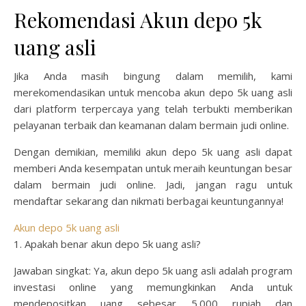
Rekomendasi Akun depo 5k
uang asli
Jika Anda masih bingung dalam memilih, kami
merekomendasikan untuk mencoba akun depo 5k uang asli
dari platform terpercaya yang telah terbukti memberikan
pelayanan terbaik dan keamanan dalam bermain judi online.
Dengan demikian, memiliki akun depo 5k uang asli dapat
memberi Anda kesempatan untuk meraih keuntungan besar
dalam bermain judi online. Jadi, jangan ragu untuk
mendaftar sekarang dan nikmati berbagai keuntungannya!
Akun depo 5k uang asli
1. Apakah benar akun depo 5k uang asli?
Jawaban singkat: Ya, akun depo 5k uang asli adalah program
investasi online yang memungkinkan Anda untuk
mendepositkan uang sebesar 5.000 rupiah dan