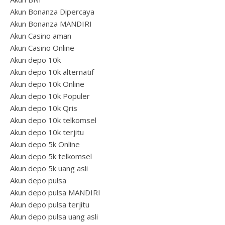
Akun Bonanza Dipercaya
Akun Bonanza MANDIRI
Akun Casino aman
Akun Casino Online
Akun depo 10k
Akun depo 10k alternatif
Akun depo 10k Online
Akun depo 10k Populer
Akun depo 10k Qris
Akun depo 10k telkomsel
Akun depo 10k terjitu
Akun depo 5k Online
Akun depo 5k telkomsel
Akun depo 5k uang asli
Akun depo pulsa
Akun depo pulsa MANDIRI
Akun depo pulsa terjitu
Akun depo pulsa uang asli