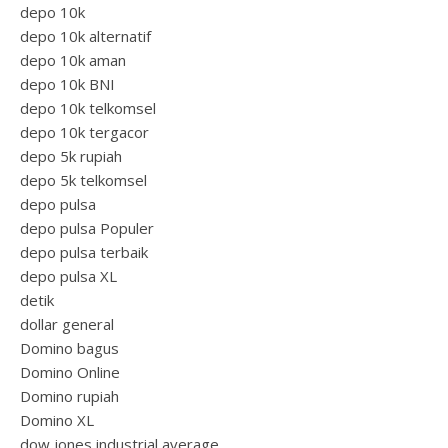
depo 10k
depo 10k alternatif
depo 10k aman
depo 10k BNI
depo 10k telkomsel
depo 10k tergacor
depo 5k rupiah
depo 5k telkomsel
depo pulsa
depo pulsa Populer
depo pulsa terbaik
depo pulsa XL
detik
dollar general
Domino bagus
Domino Online
Domino rupiah
Domino XL
dow jones industrial average