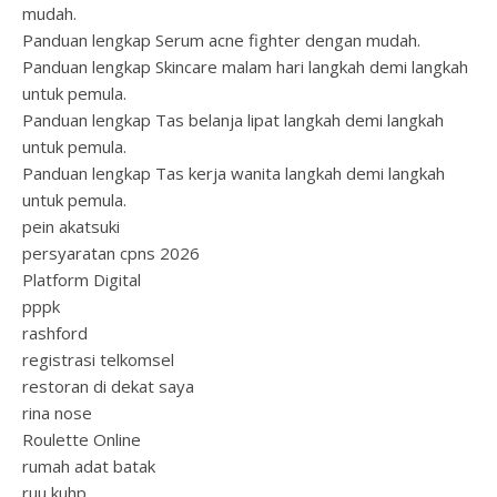
mudah.
Panduan lengkap Serum acne fighter dengan mudah.
Panduan lengkap Skincare malam hari langkah demi langkah
untuk pemula.
Panduan lengkap Tas belanja lipat langkah demi langkah
untuk pemula.
Panduan lengkap Tas kerja wanita langkah demi langkah
untuk pemula.
pein akatsuki
persyaratan cpns 2026
Platform Digital
pppk
rashford
registrasi telkomsel
restoran di dekat saya
rina nose
Roulette Online
rumah adat batak
ruu kuhp