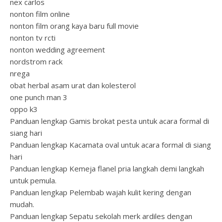
nex carlos
nonton film online
nonton film orang kaya baru full movie
nonton tv rcti
nonton wedding agreement
nordstrom rack
nrega
obat herbal asam urat dan kolesterol
one punch man 3
oppo k3
Panduan lengkap Gamis brokat pesta untuk acara formal di
siang hari
Panduan lengkap Kacamata oval untuk acara formal di siang
hari
Panduan lengkap Kemeja flanel pria langkah demi langkah
untuk pemula.
Panduan lengkap Pelembab wajah kulit kering dengan
mudah.
Panduan lengkap Sepatu sekolah merk ardiles dengan