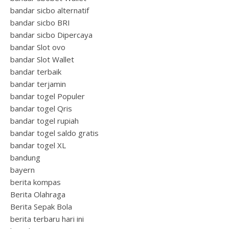
bandar sicbo alternatif
bandar sicbo BRI
bandar sicbo Dipercaya
bandar Slot ovo
bandar Slot Wallet
bandar terbaik
bandar terjamin
bandar togel Populer
bandar togel Qris
bandar togel rupiah
bandar togel saldo gratis
bandar togel XL
bandung
bayern
berita kompas
Berita Olahraga
Berita Sepak Bola
berita terbaru hari ini