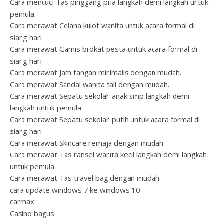
Cara mencuci Tas pinggang pria langkah demi langkah untuk
pemula.
Cara merawat Celana kulot wanita untuk acara formal di
siang hari
Cara merawat Gamis brokat pesta untuk acara formal di
siang hari
Cara merawat Jam tangan minimalis dengan mudah.
Cara merawat Sandal wanita tali dengan mudah.
Cara merawat Sepatu sekolah anak smp langkah demi
langkah untuk pemula.
Cara merawat Sepatu sekolah putih untuk acara formal di
siang hari
Cara merawat Skincare remaja dengan mudah.
Cara merawat Tas ransel wanita kecil langkah demi langkah
untuk pemula.
Cara merawat Tas travel bag dengan mudah.
cara update windows 7 ke windows 10
carmax
Casino bagus