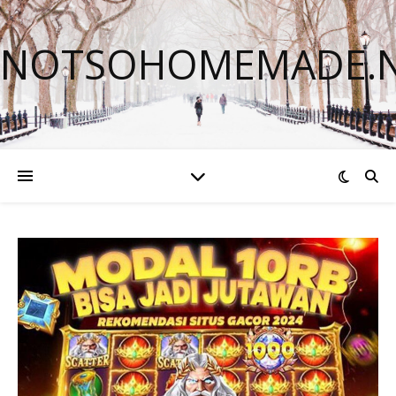
NOTSOHOMEMADE.