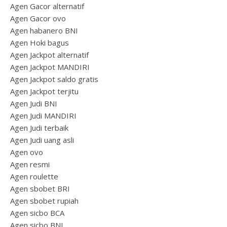
Agen Gacor alternatif
Agen Gacor ovo
Agen habanero BNI
Agen Hoki bagus
Agen Jackpot alternatif
Agen Jackpot MANDIRI
Agen Jackpot saldo gratis
Agen Jackpot terjitu
Agen Judi BNI
Agen Judi MANDIRI
Agen Judi terbaik
Agen Judi uang asli
Agen ovo
Agen resmi
Agen roulette
Agen sbobet BRI
Agen sbobet rupiah
Agen sicbo BCA
Agen sicbo BNI