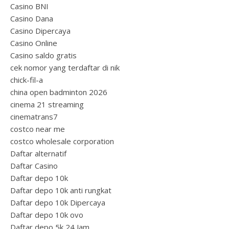
Casino BNI
Casino Dana
Casino Dipercaya
Casino Online
Casino saldo gratis
cek nomor yang terdaftar di nik
chick-fil-a
china open badminton 2026
cinema 21 streaming
cinematrans7
costco near me
costco wholesale corporation
Daftar alternatif
Daftar Casino
Daftar depo 10k
Daftar depo 10k anti rungkat
Daftar depo 10k Dipercaya
Daftar depo 10k ovo
Daftar depo 5k 24 Jam