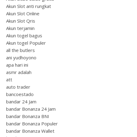
Akun Slot anti rungkat
Akun Slot Online
Akun Slot Qris
Akun terjamin
Akun togel bagus
Akun togel Populer
all the butlers
ani yudhoyono
apa hari ini
asmr adalah
att
auto trader
bancoestado
bandar 24 Jam
bandar Bonanza 24 Jam
bandar Bonanza BNI
bandar Bonanza Populer
bandar Bonanza Wallet