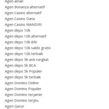
Agen aman
Agen Bonanza alternatif
Agen Casino alternatif
Agen Casino Dana
Agen Casino MANDIRI
Agen depo 10k
Agen depo 10k alternatif
Agen depo 10k BRI
Agen depo 10k saldo gratis
Agen depo 10k terbaik
Agen depo 5k anti rungkat
Agen depo 5k BCA
Agen depo 5k Populer
Agen depo 5k terbaik
Agen Domino Online
Agen Domino Populer
Agen Domino terjamin
Agen Domino terjitu
Agen Gacor