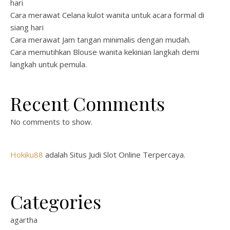
hari
Cara merawat Celana kulot wanita untuk acara formal di
siang hari
Cara merawat Jam tangan minimalis dengan mudah.
Cara memutihkan Blouse wanita kekinian langkah demi
langkah untuk pemula.
Recent Comments
No comments to show.
Hokiku88
adalah Situs Judi Slot Online Terpercaya.
Categories
agartha