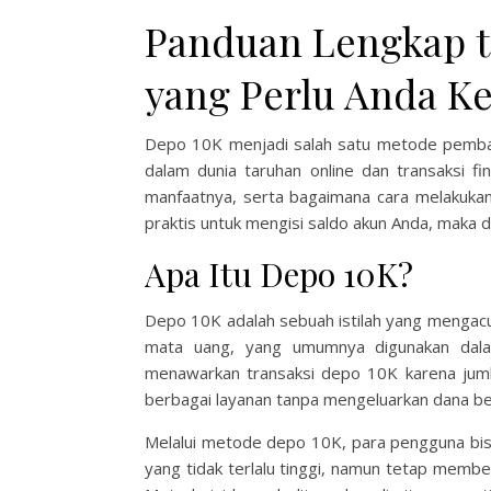
Panduan Lengkap t
yang Perlu Anda Ke
Depo 10K menjadi salah satu metode pembay
dalam dunia taruhan online dan transaksi fi
manfaatnya, serta bagaimana cara melakukan
praktis untuk mengisi saldo akun Anda, maka d
Apa Itu Depo 10K?
Depo 10K adalah sebuah istilah yang mengacu
mata uang, yang umumnya digunakan dalam 
menawarkan transaksi depo 10K karena juml
berbagai layanan tanpa mengeluarkan dana be
Melalui metode depo 10K, para pengguna bis
yang tidak terlalu tinggi, namun tetap memb