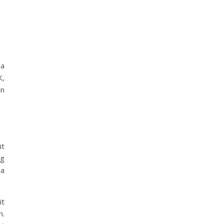
ma
K,
an
it
ng
ba
it
n.