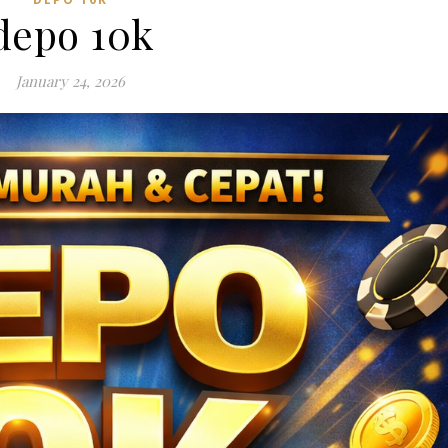
depo 10k
January 24, 2026