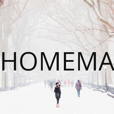
HOMEMA