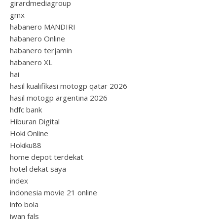
girardmediagroup
gmx
habanero MANDIRI
habanero Online
habanero terjamin
habanero XL
hai
hasil kualifikasi motogp qatar 2026
hasil motogp argentina 2026
hdfc bank
Hiburan Digital
Hoki Online
Hokiku88
home depot terdekat
hotel dekat saya
index
indonesia movie 21 online
info bola
iwan fals