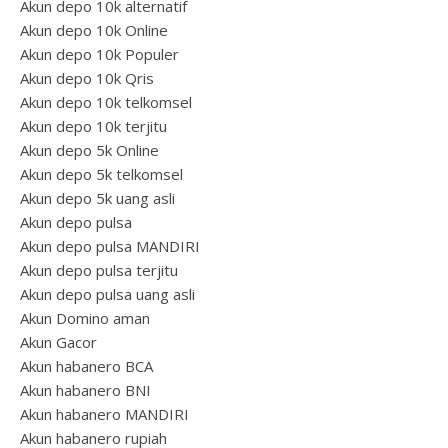
Akun depo 10k alternatif
Akun depo 10k Online
Akun depo 10k Populer
Akun depo 10k Qris
Akun depo 10k telkomsel
Akun depo 10k terjitu
Akun depo 5k Online
Akun depo 5k telkomsel
Akun depo 5k uang asli
Akun depo pulsa
Akun depo pulsa MANDIRI
Akun depo pulsa terjitu
Akun depo pulsa uang asli
Akun Domino aman
Akun Gacor
Akun habanero BCA
Akun habanero BNI
Akun habanero MANDIRI
Akun habanero rupiah