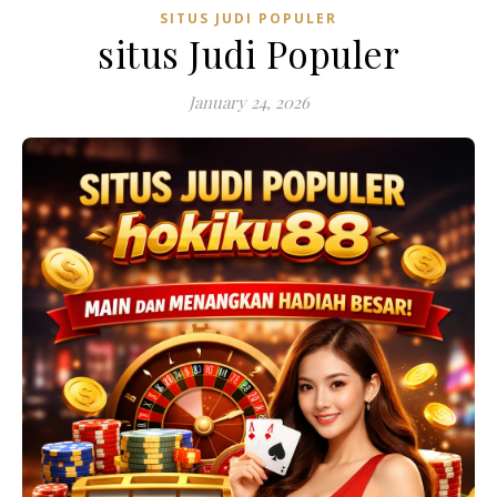
SITUS JUDI POPULER
situs Judi Populer
January 24, 2026