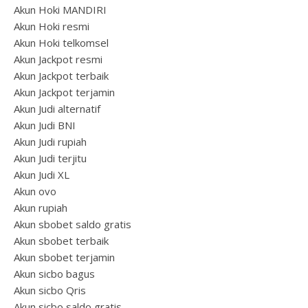
Akun Hoki MANDIRI
Akun Hoki resmi
Akun Hoki telkomsel
Akun Jackpot resmi
Akun Jackpot terbaik
Akun Jackpot terjamin
Akun Judi alternatif
Akun Judi BNI
Akun Judi rupiah
Akun Judi terjitu
Akun Judi XL
Akun ovo
Akun rupiah
Akun sbobet saldo gratis
Akun sbobet terbaik
Akun sbobet terjamin
Akun sicbo bagus
Akun sicbo Qris
Akun sicbo saldo gratis