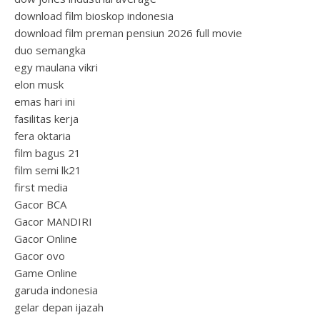
download film bioskop indonesia
download film preman pensiun 2026 full movie
duo semangka
egy maulana vikri
elon musk
emas hari ini
fasilitas kerja
fera oktaria
film bagus 21
film semi lk21
first media
Gacor BCA
Gacor MANDIRI
Gacor Online
Gacor ovo
Game Online
garuda indonesia
gelar depan ijazah