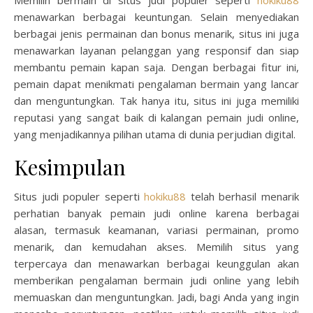
Memilih bermain di situs judi populer seperti
hokiku88
menawarkan berbagai keuntungan. Selain menyediakan
berbagai jenis permainan dan bonus menarik, situs ini juga
menawarkan layanan pelanggan yang responsif dan siap
membantu pemain kapan saja. Dengan berbagai fitur ini,
pemain dapat menikmati pengalaman bermain yang lancar
dan menguntungkan. Tak hanya itu, situs ini juga memiliki
reputasi yang sangat baik di kalangan pemain judi online,
yang menjadikannya pilihan utama di dunia perjudian digital.
Kesimpulan
Situs judi populer seperti
hokiku88
telah berhasil menarik
perhatian banyak pemain judi online karena berbagai
alasan, termasuk keamanan, variasi permainan, promo
menarik, dan kemudahan akses. Memilih situs yang
terpercaya dan menawarkan berbagai keunggulan akan
memberikan pengalaman bermain judi online yang lebih
memuaskan dan menguntungkan. Jadi, bagi Anda yang ingin