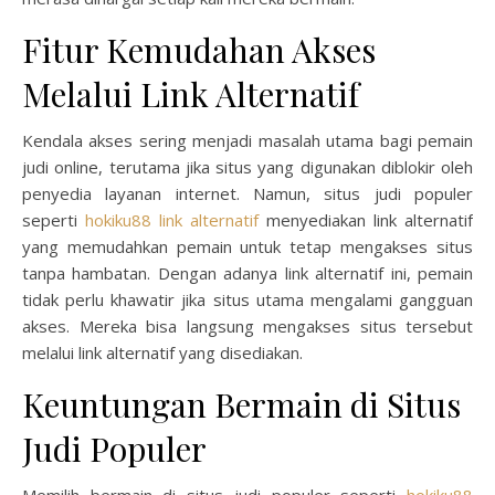
Fitur Kemudahan Akses
Melalui Link Alternatif
Kendala akses sering menjadi masalah utama bagi pemain
judi online, terutama jika situs yang digunakan diblokir oleh
penyedia layanan internet. Namun, situs judi populer
seperti
hokiku88 link alternatif
menyediakan link alternatif
yang memudahkan pemain untuk tetap mengakses situs
tanpa hambatan. Dengan adanya link alternatif ini, pemain
tidak perlu khawatir jika situs utama mengalami gangguan
akses. Mereka bisa langsung mengakses situs tersebut
melalui link alternatif yang disediakan.
Keuntungan Bermain di Situs
Judi Populer