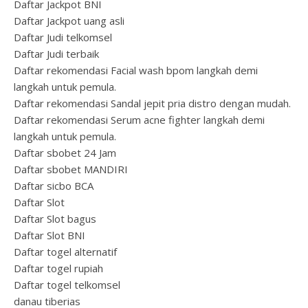
Daftar Jackpot BNI
Daftar Jackpot uang asli
Daftar Judi telkomsel
Daftar Judi terbaik
Daftar rekomendasi Facial wash bpom langkah demi
langkah untuk pemula.
Daftar rekomendasi Sandal jepit pria distro dengan mudah.
Daftar rekomendasi Serum acne fighter langkah demi
langkah untuk pemula.
Daftar sbobet 24 Jam
Daftar sbobet MANDIRI
Daftar sicbo BCA
Daftar Slot
Daftar Slot bagus
Daftar Slot BNI
Daftar togel alternatif
Daftar togel rupiah
Daftar togel telkomsel
danau tiberias