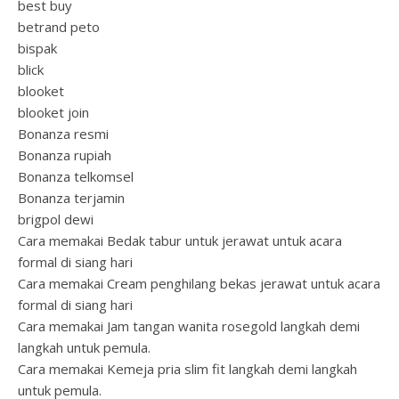
best buy
betrand peto
bispak
blick
blooket
blooket join
Bonanza resmi
Bonanza rupiah
Bonanza telkomsel
Bonanza terjamin
brigpol dewi
Cara memakai Bedak tabur untuk jerawat untuk acara
formal di siang hari
Cara memakai Cream penghilang bekas jerawat untuk acara
formal di siang hari
Cara memakai Jam tangan wanita rosegold langkah demi
langkah untuk pemula.
Cara memakai Kemeja pria slim fit langkah demi langkah
untuk pemula.