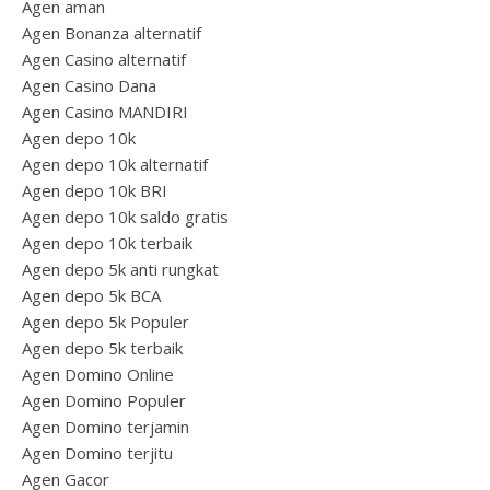
Agen aman
Agen Bonanza alternatif
Agen Casino alternatif
Agen Casino Dana
Agen Casino MANDIRI
Agen depo 10k
Agen depo 10k alternatif
Agen depo 10k BRI
Agen depo 10k saldo gratis
Agen depo 10k terbaik
Agen depo 5k anti rungkat
Agen depo 5k BCA
Agen depo 5k Populer
Agen depo 5k terbaik
Agen Domino Online
Agen Domino Populer
Agen Domino terjamin
Agen Domino terjitu
Agen Gacor