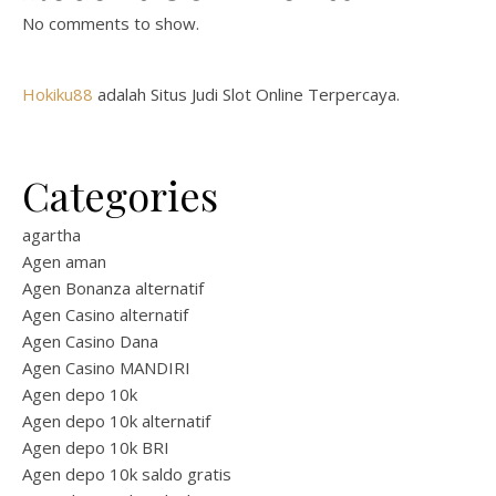
No comments to show.
Hokiku88
adalah Situs Judi Slot Online Terpercaya.
Categories
agartha
Agen aman
Agen Bonanza alternatif
Agen Casino alternatif
Agen Casino Dana
Agen Casino MANDIRI
Agen depo 10k
Agen depo 10k alternatif
Agen depo 10k BRI
Agen depo 10k saldo gratis