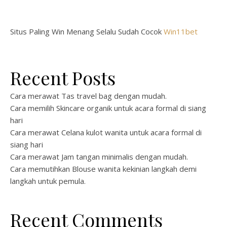
Situs Paling Win Menang Selalu Sudah Cocok
Win11bet
Recent Posts
Cara merawat Tas travel bag dengan mudah.
Cara memilih Skincare organik untuk acara formal di siang
hari
Cara merawat Celana kulot wanita untuk acara formal di
siang hari
Cara merawat Jam tangan minimalis dengan mudah.
Cara memutihkan Blouse wanita kekinian langkah demi
langkah untuk pemula.
Recent Comments