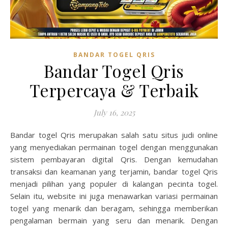
BANDAR TOGEL QRIS
Bandar Togel Qris
Terpercaya & Terbaik
July 16, 2025
Bandar togel Qris merupakan salah satu situs judi online
yang menyediakan permainan togel dengan menggunakan
sistem pembayaran digital Qris. Dengan kemudahan
transaksi dan keamanan yang terjamin, bandar togel Qris
menjadi pilihan yang populer di kalangan pecinta togel.
Selain itu, website ini juga menawarkan variasi permainan
togel yang menarik dan beragam, sehingga memberikan
pengalaman bermain yang seru dan menarik. Dengan