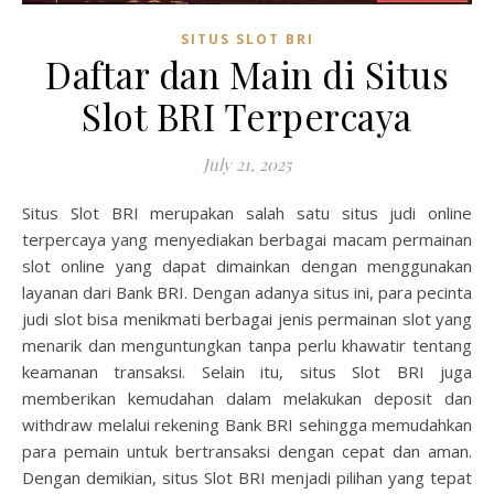
SITUS SLOT BRI
Daftar dan Main di Situs
Slot BRI Terpercaya
July 21, 2025
Situs Slot BRI merupakan salah satu situs judi online
terpercaya yang menyediakan berbagai macam permainan
slot online yang dapat dimainkan dengan menggunakan
layanan dari Bank BRI. Dengan adanya situs ini, para pecinta
judi slot bisa menikmati berbagai jenis permainan slot yang
menarik dan menguntungkan tanpa perlu khawatir tentang
keamanan transaksi. Selain itu, situs Slot BRI juga
memberikan kemudahan dalam melakukan deposit dan
withdraw melalui rekening Bank BRI sehingga memudahkan
para pemain untuk bertransaksi dengan cepat dan aman.
Dengan demikian, situs Slot BRI menjadi pilihan yang tepat