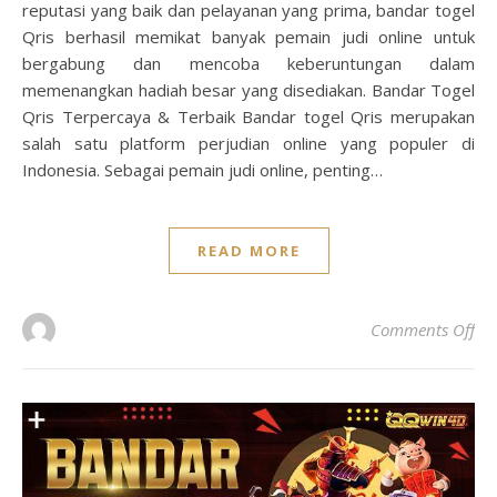
reputasi yang baik dan pelayanan yang prima, bandar togel
Qris berhasil memikat banyak pemain judi online untuk
bergabung dan mencoba keberuntungan dalam
memenangkan hadiah besar yang disediakan. Bandar Togel
Qris Terpercaya & Terbaik Bandar togel Qris merupakan
salah satu platform perjudian online yang populer di
Indonesia. Sebagai pemain judi online, penting…
READ MORE
on 
Comments Off