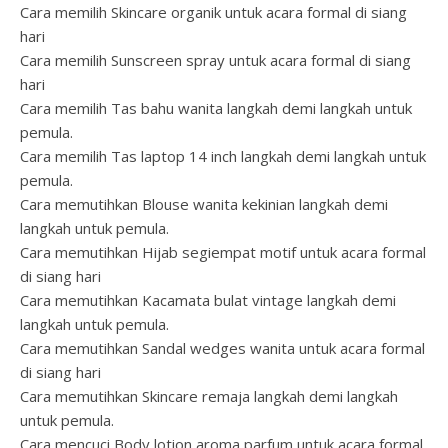
Cara memilih Skincare organik untuk acara formal di siang
hari
Cara memilih Sunscreen spray untuk acara formal di siang
hari
Cara memilih Tas bahu wanita langkah demi langkah untuk
pemula.
Cara memilih Tas laptop 14 inch langkah demi langkah untuk
pemula.
Cara memutihkan Blouse wanita kekinian langkah demi
langkah untuk pemula.
Cara memutihkan Hijab segiempat motif untuk acara formal
di siang hari
Cara memutihkan Kacamata bulat vintage langkah demi
langkah untuk pemula.
Cara memutihkan Sandal wedges wanita untuk acara formal
di siang hari
Cara memutihkan Skincare remaja langkah demi langkah
untuk pemula.
Cara mencuci Body lotion aroma parfum untuk acara formal