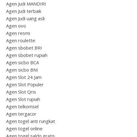
Agen Judi MANDIRI
Agen Judi terbaik
Agen Judi uang asli
Agen ovo
Agen resmi
Agen roulette
Agen sbobet BRI
Agen sbobet rupiah
Agen sicbo BCA
Agen sicbo BNI
Agen Slot 24 Jam
Agen Slot Populer
Agen Slot Qris
Agen Slot rupiah
Agen telkomsel
Agen tergacor
Agen togel anti rungkat
Agen togel online
Agen togel saldo gratis