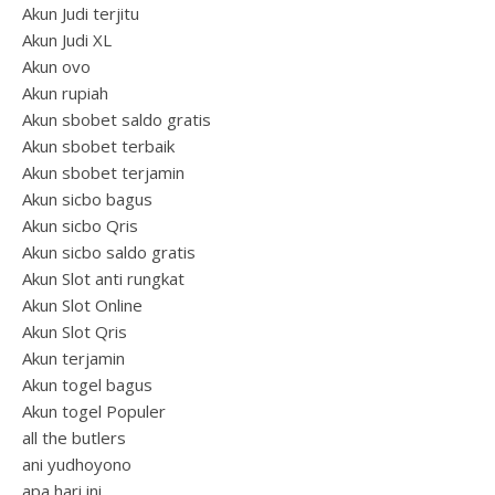
Akun Judi terjitu
Akun Judi XL
Akun ovo
Akun rupiah
Akun sbobet saldo gratis
Akun sbobet terbaik
Akun sbobet terjamin
Akun sicbo bagus
Akun sicbo Qris
Akun sicbo saldo gratis
Akun Slot anti rungkat
Akun Slot Online
Akun Slot Qris
Akun terjamin
Akun togel bagus
Akun togel Populer
all the butlers
ani yudhoyono
apa hari ini