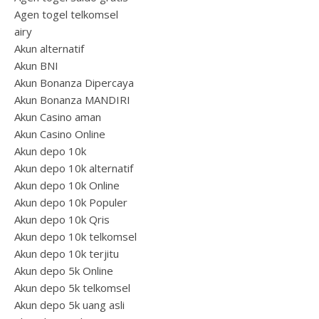
Agen togel telkomsel
airy
Akun alternatif
Akun BNI
Akun Bonanza Dipercaya
Akun Bonanza MANDIRI
Akun Casino aman
Akun Casino Online
Akun depo 10k
Akun depo 10k alternatif
Akun depo 10k Online
Akun depo 10k Populer
Akun depo 10k Qris
Akun depo 10k telkomsel
Akun depo 10k terjitu
Akun depo 5k Online
Akun depo 5k telkomsel
Akun depo 5k uang asli