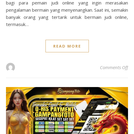
bagi para pemain judi online yang ingin merasakan
pengalaman bermain yang menyenangkan. Saat ini, semakin
banyak orang yang tertarik untuk bermain judi online,
termasuk…
READ MORE
on 
Comments Off