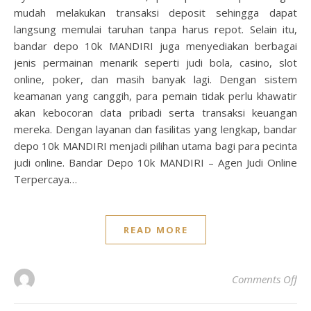
mudah melakukan transaksi deposit sehingga dapat
langsung memulai taruhan tanpa harus repot. Selain itu,
bandar depo 10k MANDIRI juga menyediakan berbagai
jenis permainan menarik seperti judi bola, casino, slot
online, poker, dan masih banyak lagi. Dengan sistem
keamanan yang canggih, para pemain tidak perlu khawatir
akan kebocoran data pribadi serta transaksi keuangan
mereka. Dengan layanan dan fasilitas yang lengkap, bandar
depo 10k MANDIRI menjadi pilihan utama bagi para pecinta
judi online. Bandar Depo 10k MANDIRI – Agen Judi Online
Terpercaya…
READ MORE
on
Comments Off