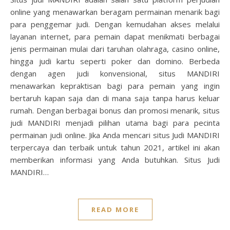
online yang menawarkan beragam permainan menarik bagi
para penggemar judi. Dengan kemudahan akses melalui
layanan internet, para pemain dapat menikmati berbagai
jenis permainan mulai dari taruhan olahraga, casino online,
hingga judi kartu seperti poker dan domino. Berbeda
dengan agen judi konvensional, situs MANDIRI
menawarkan kepraktisan bagi para pemain yang ingin
bertaruh kapan saja dan di mana saja tanpa harus keluar
rumah. Dengan berbagai bonus dan promosi menarik, situs
judi MANDIRI menjadi pilihan utama bagi para pecinta
permainan judi online. Jika Anda mencari situs Judi MANDIRI
terpercaya dan terbaik untuk tahun 2021, artikel ini akan
memberikan informasi yang Anda butuhkan. Situs Judi
MANDIRI…
READ MORE