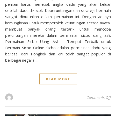
pemain harus menebak angka dadu yang akan keluar
setelah dadu dikocok. Keberuntungan dan strategi bermain
sangat dibutuhkan dalam permainan ini. Dengan adanya
kemungkinan untuk memperoleh keuntungan secara nyata,
membuat banyak orang tertarik untuk mencoba
peruntungan mereka dalam permainan sicbo uang asli.
Permainan Sicbo Uang Asli – Tempat Terbaik untuk
Bermain Sicbo Online Sicbo adalah permainan dadu yang
berasal dari Tiongkok dan kini telah sangat populer di
berbagai negara,…
READ MORE
on
Comments Off