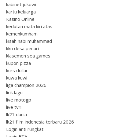
kabinet jokowi
kartu keluarga
Kasino Online
kedutan mata kiri atas
kemenkumham
kisah nabi muhammad
kkn desa penari
klasemen sea games
kupon pizza
kurs dollar
kuwa kuwi
liga champion 2026
lirik lagu
live motogp
live tvri
lk21 dunia
lk21 film indonesia terbaru 2026
Login anti rungkat
Login BCA