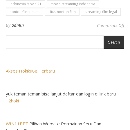
Indonesia Movie 21
movie streaming Indonesia
nonton film online
situs nonton film
streaming film legal
on
By
admin
Comments Off
Search
Akses Hokiku88 Terbaru
yuk teman teman bisa lanjut daftar dan login di link baru
12hoki
WIN11BET
Pilihan Website Permainan Seru Dan