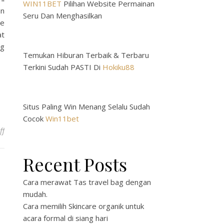
WIN11BET
Pilihan Website Permainan
an
Seru Dan Menghasilkan
ne
at
ng
Temukan Hiburan Terbaik & Terbaru
Terkini Sudah PASTI Di
Hokiku88
Situs Paling Win Menang Selalu Sudah
Cocok
Win11bet
on Indonesia Movie 21 Online: Panduan Lengkap Menonton Film I
ff
Recent Posts
Cara merawat Tas travel bag dengan
mudah.
Cara memilih Skincare organik untuk
acara formal di siang hari