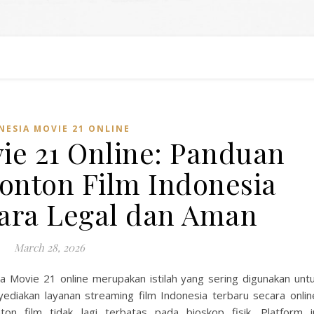
NESIA MOVIE 21 ONLINE
ie 21 Online: Panduan
nton Film Indonesia
ara Legal dan Aman
March 28, 2026
a Movie 21 online merupakan istilah yang sering digunakan unt
ediakan layanan streaming film Indonesia terbaru secara onlin
on film tidak lagi terbatas pada bioskop fisik. Platform i