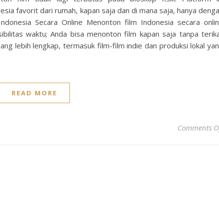
ia favorit dari rumah, kapan saja dan di mana saja, hanya deng
Indonesia Secara Online Menonton film Indonesia secara onli
ibilitas waktu; Anda bisa menonton film kapan saja tanpa terik
ang lebih lengkap, termasuk film-film indie dan produksi lokal ya
READ MORE
Comments O