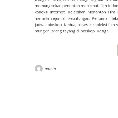
memungkinkan penonton menikmati film Indones
koneksi internet. Kelebihan Menonton Film 
memiliki sejumlah keuntungan. Pertama, fleks
jadwal bioskop. Kedua, akses ke koleksi film y
mungkin jarang tayang di bioskop. Ketiga,…
admin