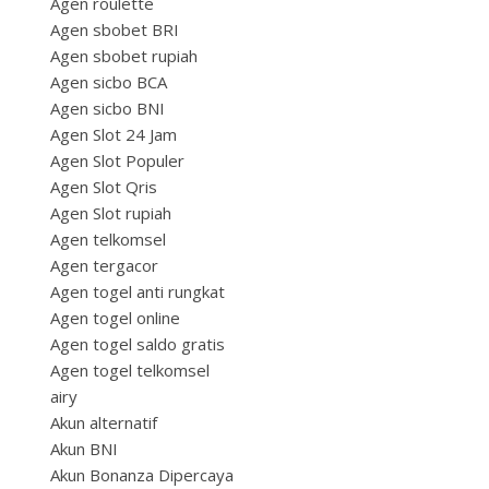
Agen roulette
Agen sbobet BRI
Agen sbobet rupiah
Agen sicbo BCA
Agen sicbo BNI
Agen Slot 24 Jam
Agen Slot Populer
Agen Slot Qris
Agen Slot rupiah
Agen telkomsel
Agen tergacor
Agen togel anti rungkat
Agen togel online
Agen togel saldo gratis
Agen togel telkomsel
airy
Akun alternatif
Akun BNI
Akun Bonanza Dipercaya