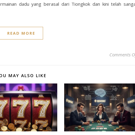
rmainan dadu yang berasal dari Tiongkok dan kini telah sang
READ MORE
Comments O
OU MAY ALSO LIKE