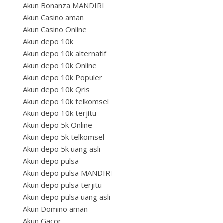
Akun Bonanza MANDIRI
Akun Casino aman
Akun Casino Online
Akun depo 10k
Akun depo 10k alternatif
Akun depo 10k Online
Akun depo 10k Populer
Akun depo 10k Qris
Akun depo 10k telkomsel
Akun depo 10k terjitu
Akun depo 5k Online
Akun depo 5k telkomsel
Akun depo 5k uang asli
Akun depo pulsa
Akun depo pulsa MANDIRI
Akun depo pulsa terjitu
Akun depo pulsa uang asli
Akun Domino aman
Akun Gacor