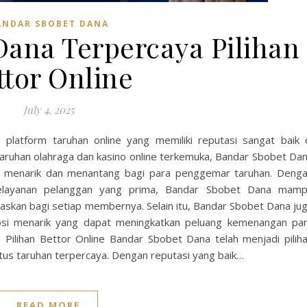
ANDAR SBOBET DANA
Dana Terpercaya Pilihan
ttor Online
July 4, 2025
latform taruhan online yang memiliki reputasi sangat baik 
taruhan olahraga dan kasino online terkemuka, Bandar Sbobet Da
g menarik dan menantang bagi para penggemar taruhan. Deng
elayanan pelanggan yang prima, Bandar Sbobet Dana mam
an bagi setiap membernya. Selain itu, Bandar Sbobet Dana ju
si menarik yang dapat meningkatkan peluang kemenangan pa
ilihan Bettor Online Bandar Sbobet Dana telah menjadi pilih
itus taruhan terpercaya. Dengan reputasi yang baik…
READ MORE