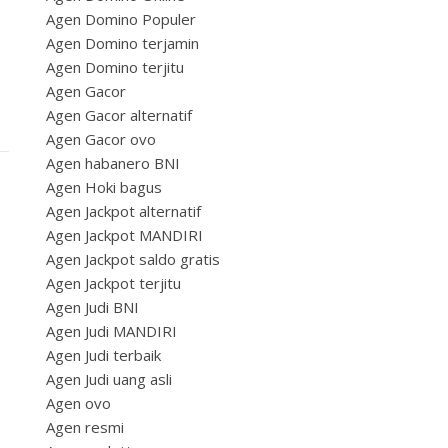
Agen Domino Populer
Agen Domino terjamin
Agen Domino terjitu
Agen Gacor
Agen Gacor alternatif
Agen Gacor ovo
Agen habanero BNI
Agen Hoki bagus
Agen Jackpot alternatif
Agen Jackpot MANDIRI
Agen Jackpot saldo gratis
Agen Jackpot terjitu
Agen Judi BNI
Agen Judi MANDIRI
Agen Judi terbaik
Agen Judi uang asli
Agen ovo
Agen resmi