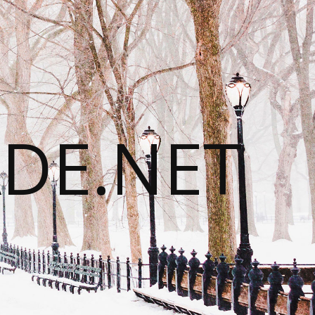
DE.NET