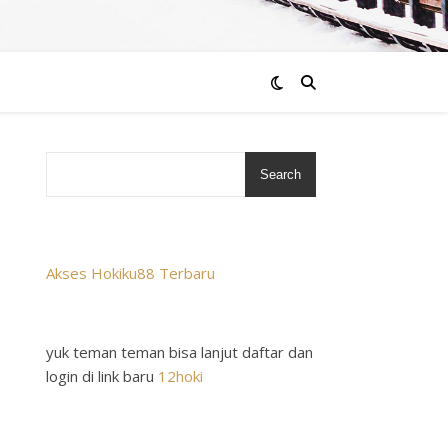
Search
Akses Hokiku88 Terbaru
yuk teman teman bisa lanjut daftar dan
login di link baru
12hoki