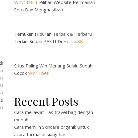
WIN11BET
Pilihan Website Permainan
Seru Dan Menghasilkan
Temukan Hiburan Terbaik & Terbaru
Terkini Sudah PASTI Di
Hokiku88
di
Situs Paling Win Menang Selalu Sudah
na
Cocok
Win11bet
an
pu
ga
Recent Posts
ra
an
Cara merawat Tas travel bag dengan
mudah.
Cara memilih Skincare organik untuk
acara formal di siang hari