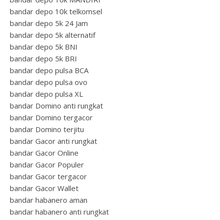
bandar depo 10k telkomsel
bandar depo 5k 24 Jam
bandar depo 5k alternatif
bandar depo 5k BNI
bandar depo 5k BRI
bandar depo pulsa BCA
bandar depo pulsa ovo
bandar depo pulsa XL
bandar Domino anti rungkat
bandar Domino tergacor
bandar Domino terjitu
bandar Gacor anti rungkat
bandar Gacor Online
bandar Gacor Populer
bandar Gacor tergacor
bandar Gacor Wallet
bandar habanero aman
bandar habanero anti rungkat