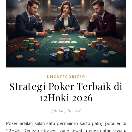
UNCATEGORIZED
Strategi Poker Terbaik di
12Hoki 2026
January 8, 2026
Poker adalah salah satu permainan kartu paling populer di
12Hoki. Dengan strategi yang tepat, pengamatan lawan,