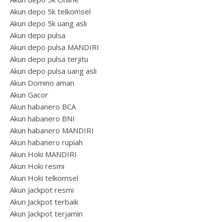
Akun depo 5k telkomsel
Akun depo 5k uang asli
Akun depo pulsa
Akun depo pulsa MANDIRI
Akun depo pulsa terjitu
Akun depo pulsa uang asli
Akun Domino aman
Akun Gacor
Akun habanero BCA
Akun habanero BNI
Akun habanero MANDIRI
Akun habanero rupiah
Akun Hoki MANDIRI
Akun Hoki resmi
Akun Hoki telkomsel
Akun Jackpot resmi
Akun Jackpot terbaik
Akun Jackpot terjamin