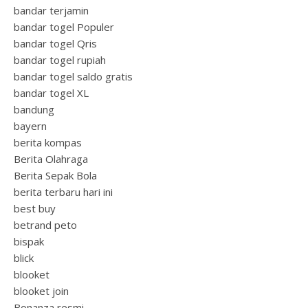
bandar terjamin
bandar togel Populer
bandar togel Qris
bandar togel rupiah
bandar togel saldo gratis
bandar togel XL
bandung
bayern
berita kompas
Berita Olahraga
Berita Sepak Bola
berita terbaru hari ini
best buy
betrand peto
bispak
blick
blooket
blooket join
Bonanza resmi