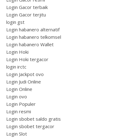
Login Gacor terbaik
Login Gacor terjitu
login gst
Login habanero alternatif
Login habanero telkomsel
Login habanero Wallet
Login Hoki
Login Hoki tergacor
login irctc
Login Jackpot ovo
Login Judi Online
Login Online
Login ovo
Login Populer
Login resmi
Login sbobet saldo gratis
Login sbobet tergacor
Login Slot