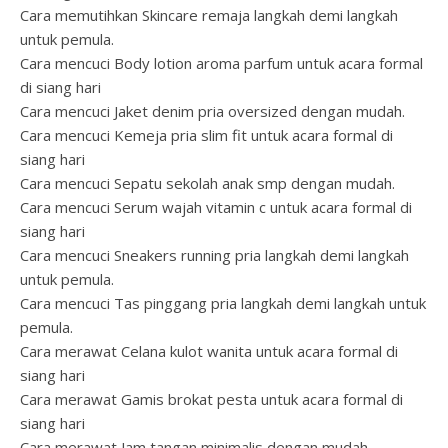
Cara memutihkan Skincare remaja langkah demi langkah
untuk pemula.
Cara mencuci Body lotion aroma parfum untuk acara formal
di siang hari
Cara mencuci Jaket denim pria oversized dengan mudah.
Cara mencuci Kemeja pria slim fit untuk acara formal di
siang hari
Cara mencuci Sepatu sekolah anak smp dengan mudah.
Cara mencuci Serum wajah vitamin c untuk acara formal di
siang hari
Cara mencuci Sneakers running pria langkah demi langkah
untuk pemula.
Cara mencuci Tas pinggang pria langkah demi langkah untuk
pemula.
Cara merawat Celana kulot wanita untuk acara formal di
siang hari
Cara merawat Gamis brokat pesta untuk acara formal di
siang hari
Cara merawat Jam tangan minimalis dengan mudah.