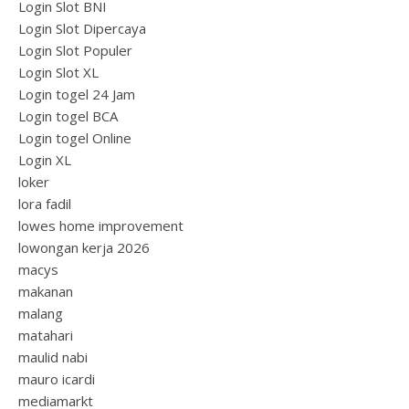
Login Slot BNI
Login Slot Dipercaya
Login Slot Populer
Login Slot XL
Login togel 24 Jam
Login togel BCA
Login togel Online
Login XL
loker
lora fadil
lowes home improvement
lowongan kerja 2026
macys
makanan
malang
matahari
maulid nabi
mauro icardi
mediamarkt