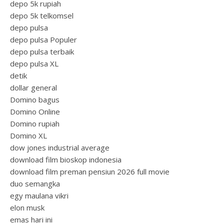
depo 5k rupiah
depo 5k telkomsel
depo pulsa
depo pulsa Populer
depo pulsa terbaik
depo pulsa XL
detik
dollar general
Domino bagus
Domino Online
Domino rupiah
Domino XL
dow jones industrial average
download film bioskop indonesia
download film preman pensiun 2026 full movie
duo semangka
egy maulana vikri
elon musk
emas hari ini