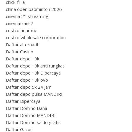
chick-fil-a
china open badminton 2026
cinema 21 streaming
cinematrans7
costco near me
costco wholesale corporation
Daftar alternatif
Daftar Casino
Daftar depo 10k
Daftar depo 10k anti rungkat
Daftar depo 10k Dipercaya
Daftar depo 10k ovo
Daftar depo 5k 24 Jam
Daftar depo pulsa MANDIRI
Daftar Dipercaya
Daftar Domino Dana
Daftar Domino MANDIRI
Daftar Domino saldo gratis
Daftar Gacor