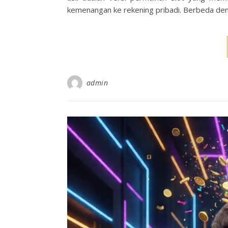
kemenangan ke rekening pribadi. Berbeda d
admin