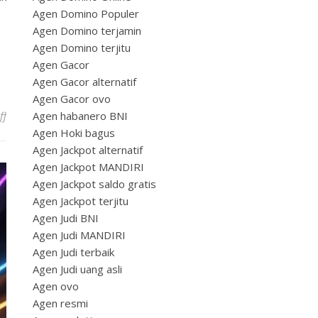
Agen Domino Populer
Agen Domino terjamin
Agen Domino terjitu
Agen Gacor
Agen Gacor alternatif
Agen Gacor ovo
on Login Bonanza uang asli
ff
Agen habanero BNI
Agen Hoki bagus
Agen Jackpot alternatif
Agen Jackpot MANDIRI
Agen Jackpot saldo gratis
Agen Jackpot terjitu
Agen Judi BNI
Agen Judi MANDIRI
Agen Judi terbaik
Agen Judi uang asli
Agen ovo
Agen resmi