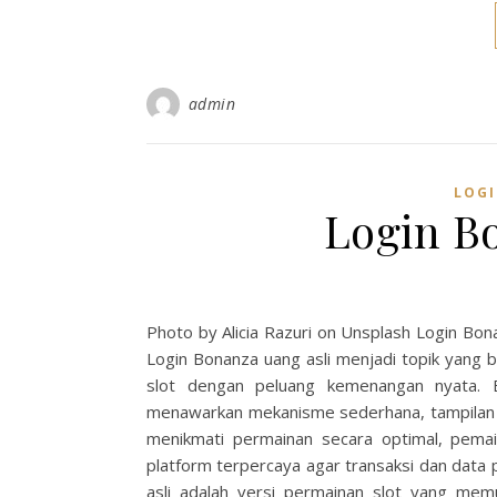
admin
LOGI
Login B
Photo by Alicia Razuri on Unsplash Login Bo
Login Bonanza uang asli menjadi topik yang 
slot dengan peluang kemenangan nyata. 
menawarkan mekanisme sederhana, tampilan m
menikmati permainan secara optimal, pema
platform terpercaya agar transaksi dan data 
asli adalah versi permainan slot yang mem