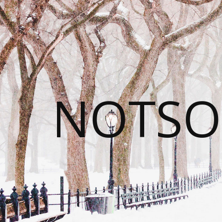
NOTSO