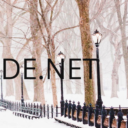
DE.NET