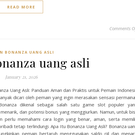
READ MORE
Comments O
N BONANZA UANG ASLI
onanza uang asli
January 21, 2026
nanza Uang Asli: Panduan Aman dan Praktis untuk Pemain Indones
banyak dicari oleh pemain yang ingin merasakan sensasi permain
Bonanza dikenal sebagai salah satu game slot populer ya
enarik, dan potensi bonus yang menggiurkan. Namun, untuk bi
in perlu memahami cara login yang benar, aman, serta memil
pribadi tetap terlindungi. Apa Itu Bonanza Uang Asli? Bonanza ua
ungkinkan pemain bertaruh menggunakan saldo riil dan menar