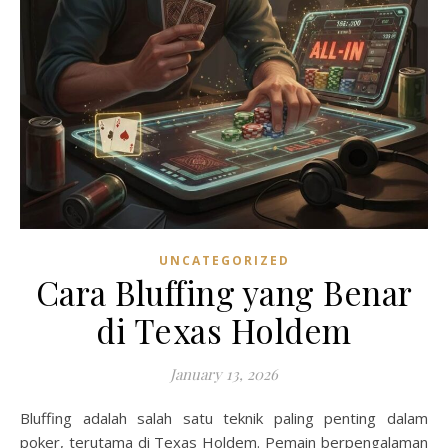
UNCATEGORIZED
Cara Bluffing yang Benar
di Texas Holdem
January 13, 2026
Bluffing adalah salah satu teknik paling penting dalam
poker, terutama di Texas Holdem. Pemain berpengalaman