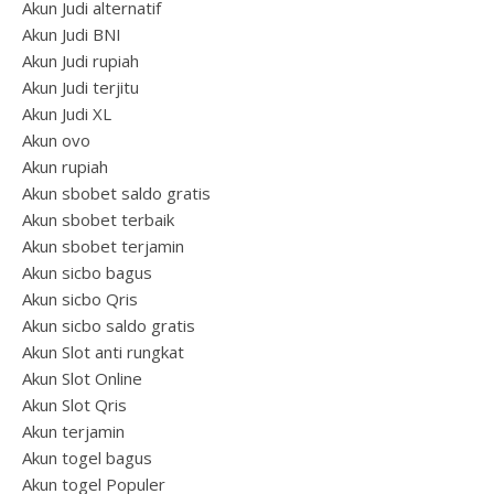
Akun Judi alternatif
Akun Judi BNI
Akun Judi rupiah
Akun Judi terjitu
Akun Judi XL
Akun ovo
Akun rupiah
Akun sbobet saldo gratis
Akun sbobet terbaik
Akun sbobet terjamin
Akun sicbo bagus
Akun sicbo Qris
Akun sicbo saldo gratis
Akun Slot anti rungkat
Akun Slot Online
Akun Slot Qris
Akun terjamin
Akun togel bagus
Akun togel Populer