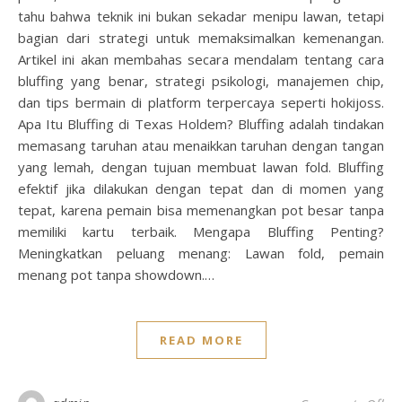
tahu bahwa teknik ini bukan sekadar menipu lawan, tetapi
bagian dari strategi untuk memaksimalkan kemenangan.
Artikel ini akan membahas secara mendalam tentang cara
bluffing yang benar, strategi psikologi, manajemen chip,
dan tips bermain di platform terpercaya seperti hokijoss.
Apa Itu Bluffing di Texas Holdem? Bluffing adalah tindakan
memasang taruhan atau menaikkan taruhan dengan tangan
yang lemah, dengan tujuan membuat lawan fold. Bluffing
efektif jika dilakukan dengan tepat dan di momen yang
tepat, karena pemain bisa memenangkan pot besar tanpa
memiliki kartu terbaik. Mengapa Bluffing Penting?
Meningkatkan peluang menang: Lawan fold, pemain
menang pot tanpa showdown.…
READ MORE