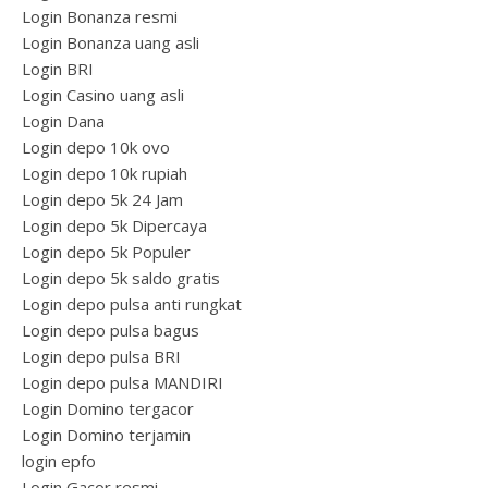
Login Bonanza resmi
Login Bonanza uang asli
Login BRI
Login Casino uang asli
Login Dana
Login depo 10k ovo
Login depo 10k rupiah
Login depo 5k 24 Jam
Login depo 5k Dipercaya
Login depo 5k Populer
Login depo 5k saldo gratis
Login depo pulsa anti rungkat
Login depo pulsa bagus
Login depo pulsa BRI
Login depo pulsa MANDIRI
Login Domino tergacor
Login Domino terjamin
login epfo
Login Gacor resmi