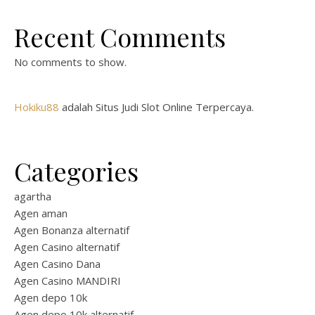
Recent Comments
No comments to show.
Hokiku88
adalah Situs Judi Slot Online Terpercaya.
Categories
agartha
Agen aman
Agen Bonanza alternatif
Agen Casino alternatif
Agen Casino Dana
Agen Casino MANDIRI
Agen depo 10k
Agen depo 10k alternatif