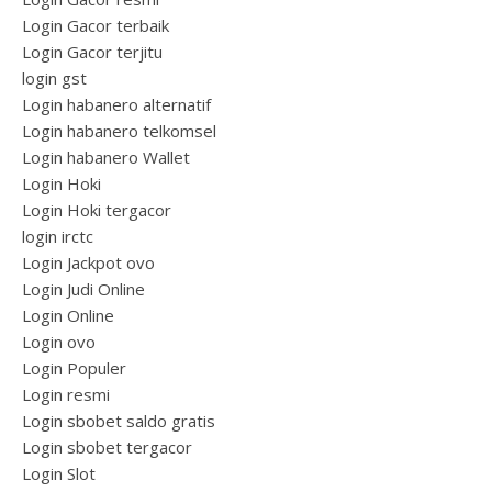
Login Gacor terbaik
Login Gacor terjitu
login gst
Login habanero alternatif
Login habanero telkomsel
Login habanero Wallet
Login Hoki
Login Hoki tergacor
login irctc
Login Jackpot ovo
Login Judi Online
Login Online
Login ovo
Login Populer
Login resmi
Login sbobet saldo gratis
Login sbobet tergacor
Login Slot