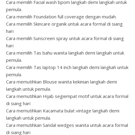
Cara memilih Facial wash bpom langkah demi langkah untuk
pemula.
Cara memilih Foundation full coverage dengan mudah.
Cara memilih Skincare organik untuk acara formal di siang
hari
Cara memilih Sunscreen spray untuk acara formal di siang
hari
Cara memilih Tas bahu wanita langkah demi langkah untuk
pemula.
Cara memilih Tas laptop 14 inch langkah demi langkah untuk
pemula.
Cara memutihkan Blouse wanita kekinian langkah demi
langkah untuk pemula.
Cara memutihkan Hijab segiempat motif untuk acara formal
di siang hari
Cara memutihkan Kacamata bulat vintage langkah demi
langkah untuk pemula.
Cara memutihkan Sandal wedges wanita untuk acara formal
di siang hari