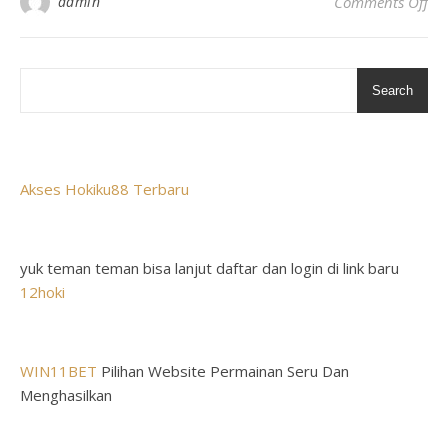
on 
admin
Comments Off
Search
Akses Hokiku88 Terbaru
yuk teman teman bisa lanjut daftar dan login di link baru
12hoki
WIN11BET
Pilihan Website Permainan Seru Dan
Menghasilkan