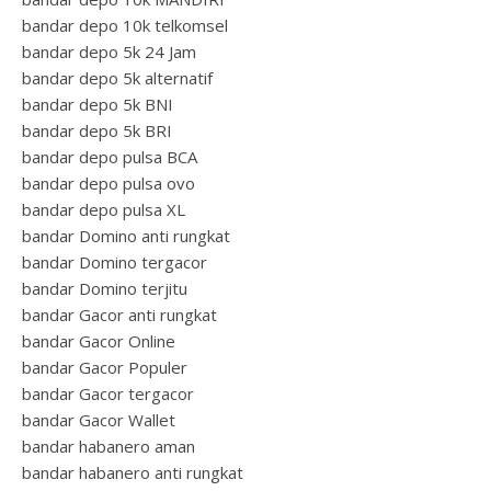
bandar depo 10k telkomsel
bandar depo 5k 24 Jam
bandar depo 5k alternatif
bandar depo 5k BNI
bandar depo 5k BRI
bandar depo pulsa BCA
bandar depo pulsa ovo
bandar depo pulsa XL
bandar Domino anti rungkat
bandar Domino tergacor
bandar Domino terjitu
bandar Gacor anti rungkat
bandar Gacor Online
bandar Gacor Populer
bandar Gacor tergacor
bandar Gacor Wallet
bandar habanero aman
bandar habanero anti rungkat