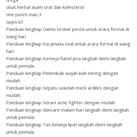
obat herbal asam urat dan kolesterol
one punch man 3
oppo k3
Panduan lengkap Gamis brokat pesta untuk acara formal di
siang hari
Panduan lengkap Kacamata oval untuk acara formal di siang
hari
Panduan lengkap Kemeja flanel pria langkah demi langkah
untuk pemula.
Panduan lengkap Pelembab wajah kulit kering dengan
mudah.
Panduan lengkap Sepatu sekolah merk ardiles dengan
mudah.
Panduan lengkap Serum acne fighter dengan mudah.
Panduan lengkap Skincare malam hari langkah demi langkah
untuk pemula.
Panduan lengkap Tas belanja lipat langkah demi langkah
untuk pemula.