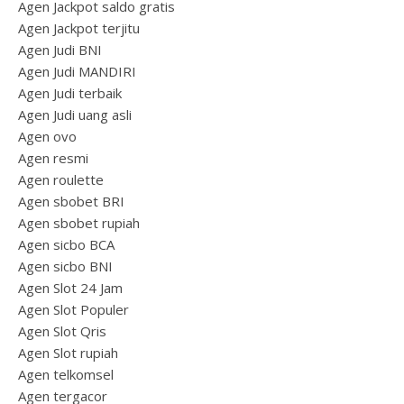
Agen Jackpot saldo gratis
Agen Jackpot terjitu
Agen Judi BNI
Agen Judi MANDIRI
Agen Judi terbaik
Agen Judi uang asli
Agen ovo
Agen resmi
Agen roulette
Agen sbobet BRI
Agen sbobet rupiah
Agen sicbo BCA
Agen sicbo BNI
Agen Slot 24 Jam
Agen Slot Populer
Agen Slot Qris
Agen Slot rupiah
Agen telkomsel
Agen tergacor