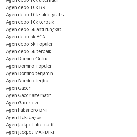
Agen depo 10k BRI
Agen depo 10k saldo gratis
Agen depo 10k terbaik
Agen depo 5k anti rungkat
Agen depo 5k BCA
Agen depo 5k Populer
Agen depo 5k terbaik
Agen Domino Online
Agen Domino Populer
Agen Domino terjamin
Agen Domino terjitu
Agen Gacor
Agen Gacor alternatif
Agen Gacor ovo
Agen habanero BNI
Agen Hoki bagus
Agen Jackpot alternatif
Agen Jackpot MANDIRI