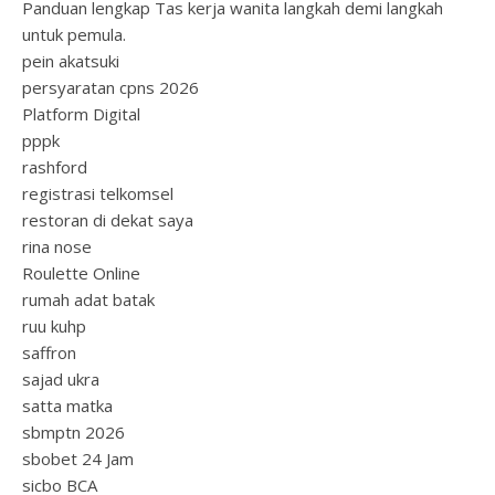
Panduan lengkap Tas kerja wanita langkah demi langkah
untuk pemula.
pein akatsuki
persyaratan cpns 2026
Platform Digital
pppk
rashford
registrasi telkomsel
restoran di dekat saya
rina nose
Roulette Online
rumah adat batak
ruu kuhp
saffron
sajad ukra
satta matka
sbmptn 2026
sbobet 24 Jam
sicbo BCA