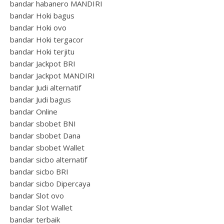
bandar habanero MANDIRI
bandar Hoki bagus
bandar Hoki ovo
bandar Hoki tergacor
bandar Hoki terjitu
bandar Jackpot BRI
bandar Jackpot MANDIRI
bandar Judi alternatif
bandar Judi bagus
bandar Online
bandar sbobet BNI
bandar sbobet Dana
bandar sbobet Wallet
bandar sicbo alternatif
bandar sicbo BRI
bandar sicbo Dipercaya
bandar Slot ovo
bandar Slot Wallet
bandar terbaik