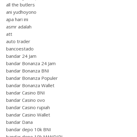
all the butlers
ani yudhoyono
apa hari ini
asmr adalah
att
auto trader
bancoestado
bandar 24 Jam
bandar Bonanza 24 Jam
bandar Bonanza BNI
bandar Bonanza Populer
bandar Bonanza Wallet
bandar Casino BNI
bandar Casino ovo
bandar Casino rupiah
bandar Casino Wallet
bandar Dana
bandar depo 10k BNI
bandar depo 10k MANDIRI