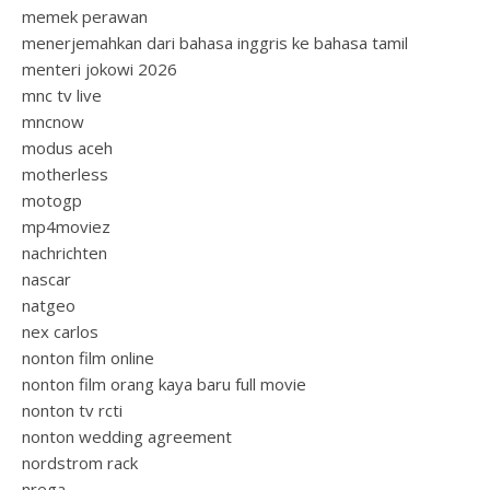
memek perawan
menerjemahkan dari bahasa inggris ke bahasa tamil
menteri jokowi 2026
mnc tv live
mncnow
modus aceh
motherless
motogp
mp4moviez
nachrichten
nascar
natgeo
nex carlos
nonton film online
nonton film orang kaya baru full movie
nonton tv rcti
nonton wedding agreement
nordstrom rack
nrega