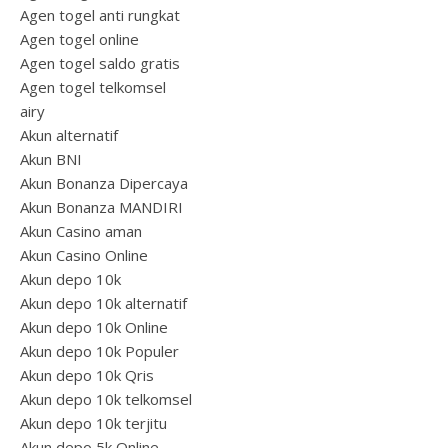
Agen togel anti rungkat
Agen togel online
Agen togel saldo gratis
Agen togel telkomsel
airy
Akun alternatif
Akun BNI
Akun Bonanza Dipercaya
Akun Bonanza MANDIRI
Akun Casino aman
Akun Casino Online
Akun depo 10k
Akun depo 10k alternatif
Akun depo 10k Online
Akun depo 10k Populer
Akun depo 10k Qris
Akun depo 10k telkomsel
Akun depo 10k terjitu
Akun depo 5k Online