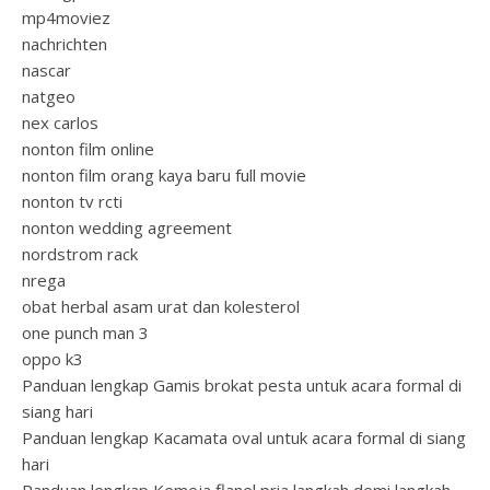
mp4moviez
nachrichten
nascar
natgeo
nex carlos
nonton film online
nonton film orang kaya baru full movie
nonton tv rcti
nonton wedding agreement
nordstrom rack
nrega
obat herbal asam urat dan kolesterol
one punch man 3
oppo k3
Panduan lengkap Gamis brokat pesta untuk acara formal di
siang hari
Panduan lengkap Kacamata oval untuk acara formal di siang
hari