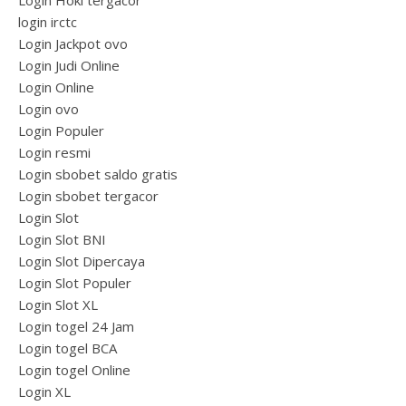
Login Hoki tergacor
login irctc
Login Jackpot ovo
Login Judi Online
Login Online
Login ovo
Login Populer
Login resmi
Login sbobet saldo gratis
Login sbobet tergacor
Login Slot
Login Slot BNI
Login Slot Dipercaya
Login Slot Populer
Login Slot XL
Login togel 24 Jam
Login togel BCA
Login togel Online
Login XL