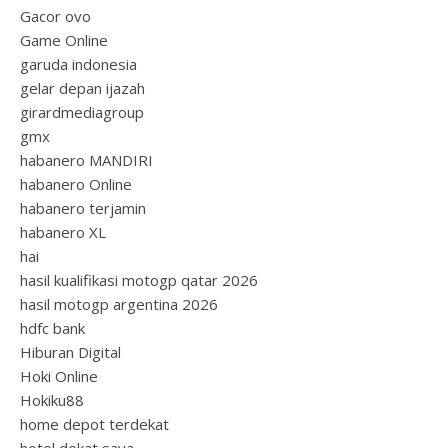
Gacor ovo
Game Online
garuda indonesia
gelar depan ijazah
girardmediagroup
gmx
habanero MANDIRI
habanero Online
habanero terjamin
habanero XL
hai
hasil kualifikasi motogp qatar 2026
hasil motogp argentina 2026
hdfc bank
Hiburan Digital
Hoki Online
Hokiku88
home depot terdekat