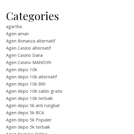
Categories
agartha
Agen aman
Agen Bonanza alternatif
Agen Casino alternatif
Agen Casino Dana
Agen Casino MANDIRI
Agen depo 10k
Agen depo 10k alternatif
Agen depo 10k BRI
Agen depo 10k saldo gratis
Agen depo 10k terbaik
Agen depo 5k anti rungkat
Agen depo 5k BCA
Agen depo 5k Populer
Agen depo 5k terbaik