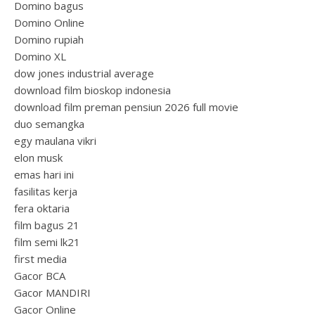
Domino bagus
Domino Online
Domino rupiah
Domino XL
dow jones industrial average
download film bioskop indonesia
download film preman pensiun 2026 full movie
duo semangka
egy maulana vikri
elon musk
emas hari ini
fasilitas kerja
fera oktaria
film bagus 21
film semi lk21
first media
Gacor BCA
Gacor MANDIRI
Gacor Online