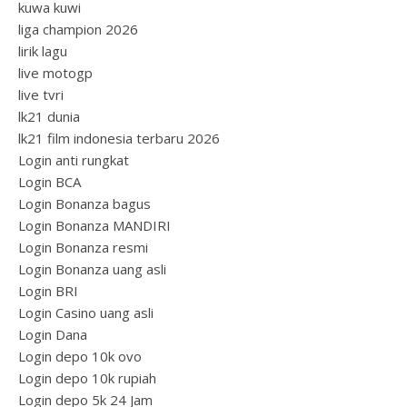
kuwa kuwi
liga champion 2026
lirik lagu
live motogp
live tvri
lk21 dunia
lk21 film indonesia terbaru 2026
Login anti rungkat
Login BCA
Login Bonanza bagus
Login Bonanza MANDIRI
Login Bonanza resmi
Login Bonanza uang asli
Login BRI
Login Casino uang asli
Login Dana
Login depo 10k ovo
Login depo 10k rupiah
Login depo 5k 24 Jam