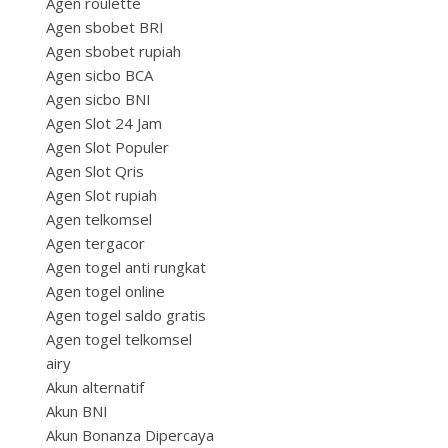
Agen roulette
Agen sbobet BRI
Agen sbobet rupiah
Agen sicbo BCA
Agen sicbo BNI
Agen Slot 24 Jam
Agen Slot Populer
Agen Slot Qris
Agen Slot rupiah
Agen telkomsel
Agen tergacor
Agen togel anti rungkat
Agen togel online
Agen togel saldo gratis
Agen togel telkomsel
airy
Akun alternatif
Akun BNI
Akun Bonanza Dipercaya