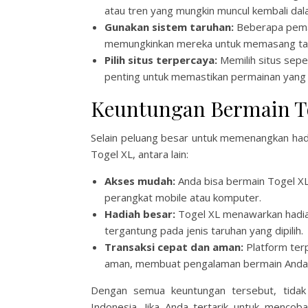
atau tren yang mungkin muncul kembali dal
Gunakan sistem taruhan:
Beberapa pemai
memungkinkan mereka untuk memasang taru
Pilih situs terpercaya:
Memilih situs sepe
penting untuk memastikan permainan yang 
Keuntungan Bermain T
Selain peluang besar untuk memenangkan had
Togel XL, antara lain:
Akses mudah:
Anda bisa bermain Togel XL
perangkat mobile atau komputer.
Hadiah besar:
Togel XL menawarkan hadiah
tergantung pada jenis taruhan yang dipilih.
Transaksi cepat dan aman:
Platform ter
aman, membuat pengalaman bermain Anda 
Dengan semua keuntungan tersebut, tidak 
Indonesia. Jika Anda tertarik untuk menco