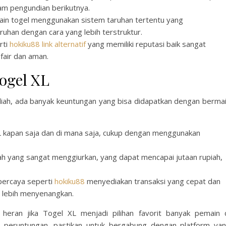
am pengundian berikutnya.
n togel menggunakan sistem taruhan tertentu yang
han dengan cara yang lebih terstruktur.
rti
hokiku88 link alternatif
yang memiliki reputasi baik sangat
fair dan aman.
ogel XL
iah, ada banyak keuntungan yang bisa didapatkan dengan berma
 kapan saja dan di mana saja, cukup dengan menggunakan
 yang sangat menggiurkan, yang dapat mencapai jutaan rupiah,
percaya seperti
hokiku88
menyediakan transaksi yang cepat dan
lebih menyenangkan.
heran jika Togel XL menjadi pilihan favorit banyak pemain 
ba peruntungan, pastikan untuk bergabung dengan platform ya