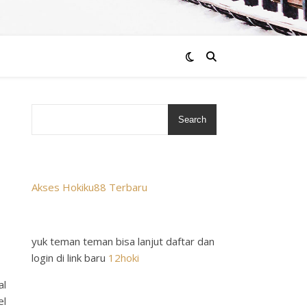
Search
Akses Hokiku88 Terbaru
yuk teman teman bisa lanjut daftar dan
login di link baru
12hoki
al
el