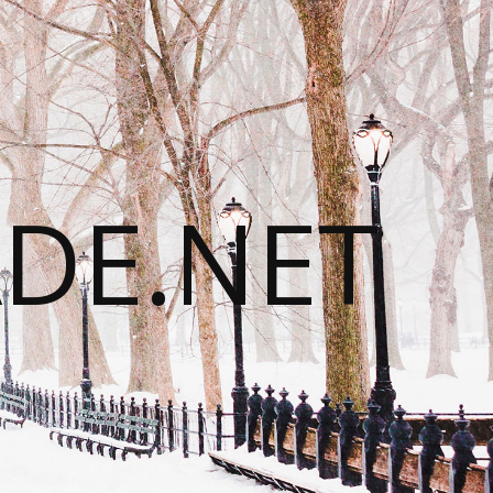
DE.NET