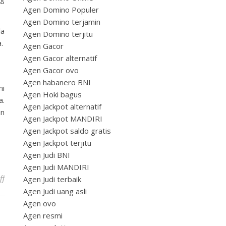
Agen Domino Populer
Agen Domino terjamin
la
Agen Domino terjitu
.
Agen Gacor
Agen Gacor alternatif
Agen Gacor ovo
Agen habanero BNI
mi
Agen Hoki bagus
a.
Agen Jackpot alternatif
an
Agen Jackpot MANDIRI
Agen Jackpot saldo gratis
Agen Jackpot terjitu
Agen Judi BNI
Agen Judi MANDIRI
on togel XL
ff
Agen Judi terbaik
Agen Judi uang asli
Agen ovo
Agen resmi