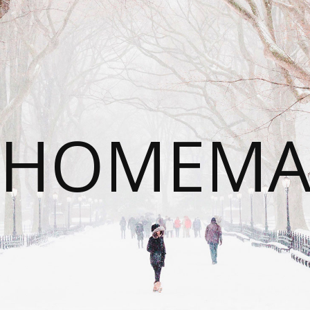
HOMEMA