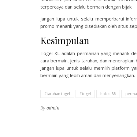
terpercaya dan selalu bermain dengan bijak.
Jangan lupa untuk selalu memperbarui info
promo menarik yang disediakan oleh situs se
Kesimpulan
Togel XL adalah permainan yang menarik den
cara bermain, jenis taruhan, dan menerapkan
Jangan lupa untuk selalu memilih platform y
bermain yang lebih aman dan menyenangkan.
#taruhan togel
#togel
hokiku88
permai
By
admin