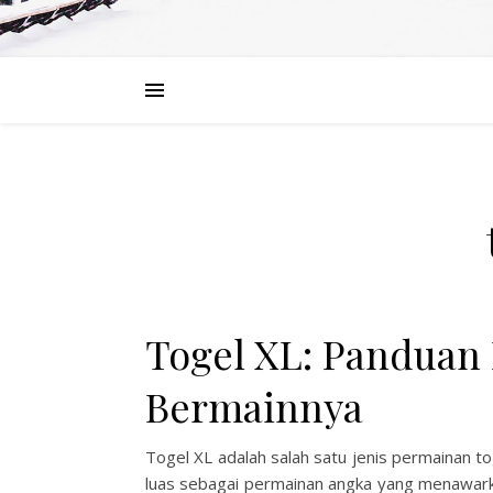
Togel XL: Panduan
Bermainnya
Togel XL adalah salah satu jenis permainan to
luas sebagai permainan angka yang menawark