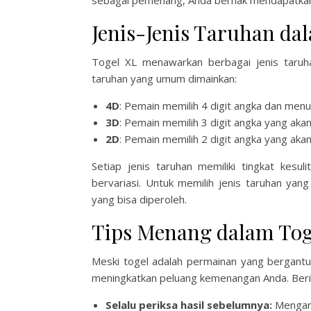
sebagai pemenang, Anda berhak mendapatkan h
Jenis-Jenis Taruhan da
Togel XL menawarkan berbagai jenis taruhan
taruhan yang umum dimainkan:
4D
: Pemain memilih 4 digit angka dan men
3D
: Pemain memilih 3 digit angka yang akan
2D
: Pemain memilih 2 digit angka yang akan
Setiap jenis taruhan memiliki tingkat kes
bervariasi. Untuk memilih jenis taruhan ya
yang bisa diperoleh.
Tips Menang dalam Tog
Meski togel adalah permainan yang bergant
meningkatkan peluang kemenangan Anda. Berik
Selalu periksa hasil sebelumnya:
Mengana