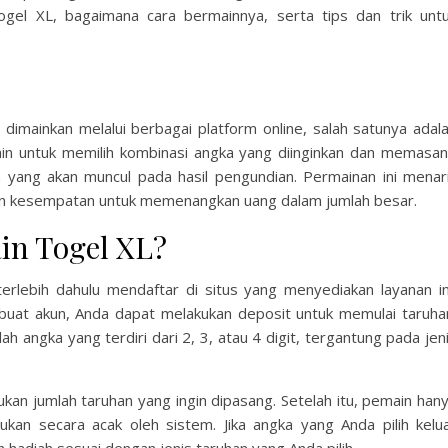
ogel XL, bagaimana cara bermainnya, serta tips dan trik unt
dimainkan melalui berbagai platform online, salah satunya adal
ain untuk memilih kombinasi angka yang diinginkan dan memasa
yang akan muncul pada hasil pengundian. Permainan ini menar
an kesempatan untuk memenangkan uang dalam jumlah besar.
in Togel XL?
erlebih dahulu mendaftar di situs yang menyediakan layanan in
buat akun, Anda dapat melakukan deposit untuk memulai taruha
h angka yang terdiri dari 2, 3, atau 4 digit, tergantung pada jen
an jumlah taruhan yang ingin dipasang. Setelah itu, pemain han
ukan secara acak oleh sistem. Jika angka yang Anda pilih kelu